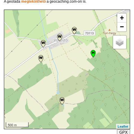
A geoláda
megtekinthető
a geocaching.com-on is.
+
−
500 m
Leaflet
GPX