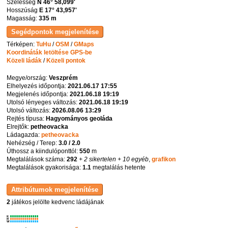
Szélesség
N 46° 58,099'
Hosszúság
E 17° 43,957'
Magasság:
335 m
Térképen:
TuHu
/
OSM
/
GMaps
Koordináták letöltése GPS-be
Közeli ládák
/
Közeli pontok
Megye/ország:
Veszprém
Elhelyezés időpontja:
2021.06.17 17:55
Megjelenés időpontja:
2021.06.18 19:19
Utolsó lényeges változás:
2021.06.18 19:19
Utolsó változás:
2026.08.06 13:29
Rejtés típusa:
Hagyományos geoláda
Elrejtők:
petheovacka
Ládagazda:
petheovacka
Nehézség / Terep:
3.0 / 2.0
Úthossz a kiindulóponttól:
550
m
Megtalálások száma:
292
+ 2 sikertelen
+ 10 egyéb
,
grafikon
Megtalálások gyakorisága:
1.1
megtalálás hetente
2
játékos jelölte kedvenc ládájának
K
R
W