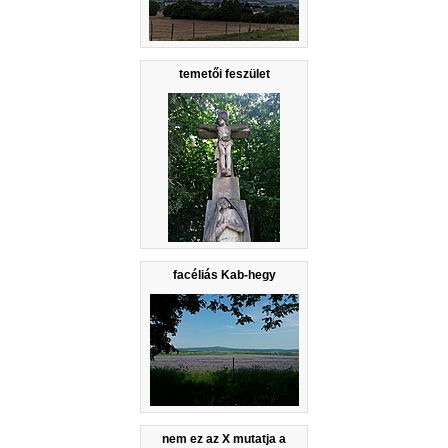
temetői feszület
facéliás Kab-hegy
nem ez az X mutatja a