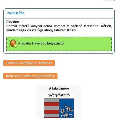
Röviden
Normál méretű konyhai doboz korhadt fa széteső törzsében.
Kérlek,
mindent rejts vissza úgy, ahogy találtad! Köszi.
A ládába TravelBug
helyezhető
.
A falu címere