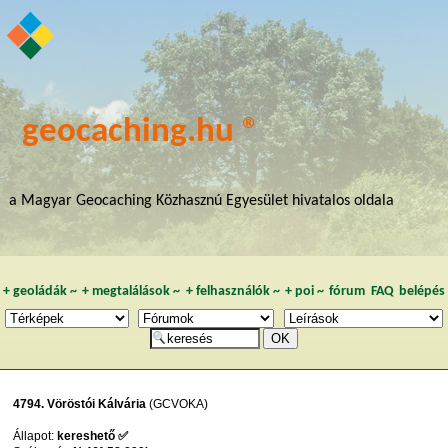
geocaching.hu ®
a Magyar Geocaching Közhasznú Egyesület hivatalos oldala
+
geoládák
~
+
megtalálások
~
+
felhasználók
~
+
poi
~
fórum
FAQ
belépés
4794. Vöröstói Kálvária
(GCVOKA)
Állapot:
kereshető ✅