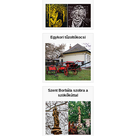
Egykori tűzoltókocsi
Szent Borbála szobra a
szökőkúttal