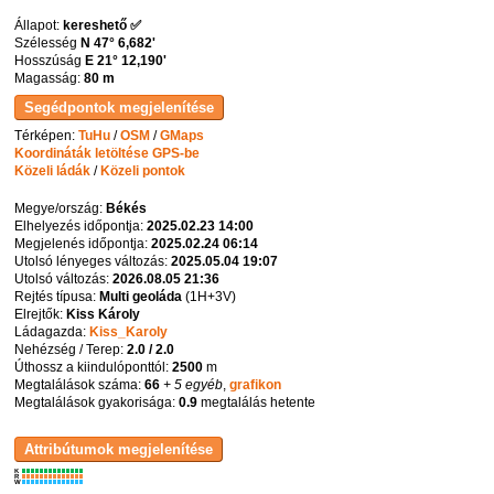
Állapot:
kereshető ✅
Szélesség
N 47° 6,682'
Hosszúság
E 21° 12,190'
Magasság:
80 m
Térképen:
TuHu
/
OSM
/
GMaps
Koordináták letöltése GPS-be
Közeli ládák
/
Közeli pontok
Megye/ország:
Békés
Elhelyezés időpontja:
2025.02.23 14:00
Megjelenés időpontja:
2025.02.24 06:14
Utolsó lényeges változás:
2025.05.04 19:07
Utolsó változás:
2026.08.05 21:36
Rejtés típusa:
Multi geoláda
(
1H+3V
)
Elrejtők:
Kiss Károly
Ládagazda:
Kiss_Karoly
Nehézség / Terep:
2.0 / 2.0
Úthossz a kiindulóponttól:
2500
m
Megtalálások száma:
66
+ 5 egyéb
,
grafikon
Megtalálások gyakorisága:
0.9
megtalálás hetente
K
R
W