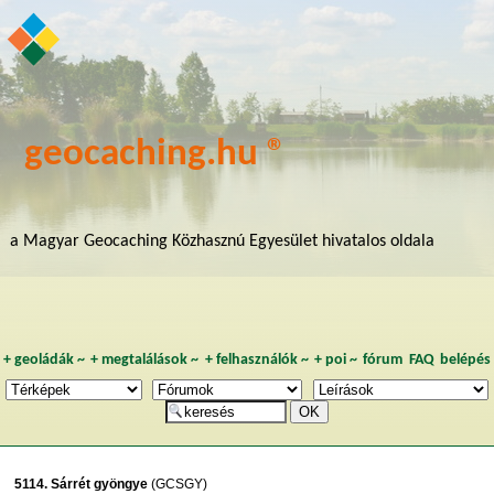
geocaching.hu ®
a Magyar Geocaching Közhasznú Egyesület hivatalos oldala
+
geoládák
~
+
megtalálások
~
+
felhasználók
~
+
poi
~
fórum
FAQ
belépés
5114. Sárrét gyöngye
(GCSGY)