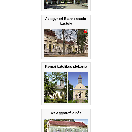
Az egykori Blankenstein-
kastély
Római katolikus plébánia
Az Aggott-féle ház