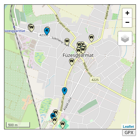
+
−
500 m
Leaflet
GPX