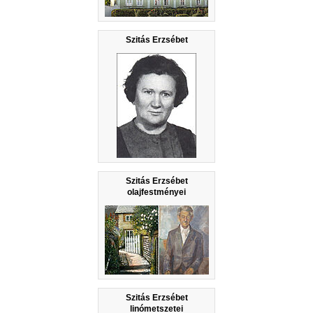
Szitás Erzsébet
Szitás Erzsébet
olajfestményei
Szitás Erzsébet
linómetszetei