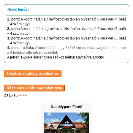
1. pont:
A koordinátán a gravírozott kis táblán olvasható 8 karakter (4 betű
+ 4 számjegy).
2. pont:
A koordinátán a gravírozott kis táblán olvasható 9 karakter (5 betű
+ 4 számjegy).
3. pont:
A koordinátán a gravírozott kis táblán olvasható 9 karakter (5 betű
+ 4 számjegy).
4. pont – a láda:
A koordinátán egy 8x8x3 cm-es műanyag doboz, benne
a 4 betűből álló jelszórészlettel.
A jelszó 1-2-3-4 sorrendben szóköz nélkül egybeírva adódik.
23 (1-16)
>
>>
Kastélypark Fürdő