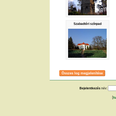
Szabadtéri színpad
Bejelentkezés
név:
[
t