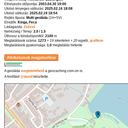
Elhelyezés időpontja:
2003.04.30 19:00
Utolsó lényeges változás:
2025.02.16 18:08
Utolsó változás:
2025.02.19 18:54
Rejtés típusa:
Multi geoláda
(
1H+5V
)
Elrejtők:
Kinga, Feca
Ládagazda:
Zsézsé
Nehézség / Terep:
2.0 / 1.5
Úthossz a kiindulóponttól:
2100
m
Megtalálások száma:
1273
+ 19 sikertelen
+ 20 egyéb
,
grafikon
Megtalálások gyakorisága:
1.0
megtalálás hetente
K
R
W
A geoláda
megtekinthető
a geocaching.com-on is.
A fordítást
@david
készítette.