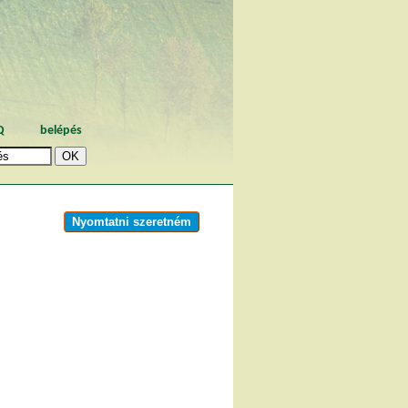
Q
belépés
Nyomtatni szeretném