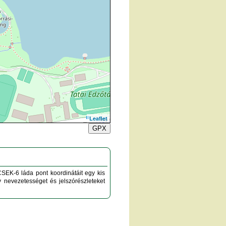
Leaflet
GPX
K-6 láda pont koordinátáit egy kis
vezetességet és jelszórészleteket