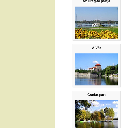
Az Öreg-tó partja
A Vár
Cseke-part