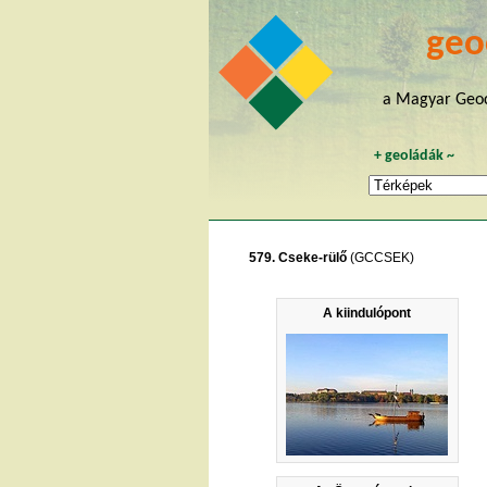
geo
a Magyar Geoc
+
geoládák
~
579. Cseke-rülő
(GCCSEK)
A kiindulópont