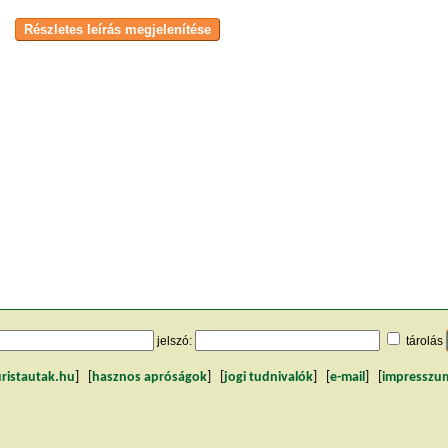
jelszó:
tárolás
uristautak.hu
] [
hasznos apróságok
] [
jogi tudnivalók
] [
e-mail
] [
impresszu