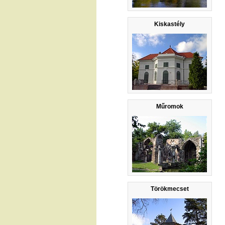
Kiskastély
Műromok
Törökmecset