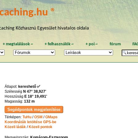
caching.hu ®
aching Közhasznú Egyesület hivatalos oldala
+
megtalálások
~
+
felhasználók
~
+
poi
~
fórum
FA
Állapot:
kereshető ✅
Szélesség
N 47° 38,927'
Hosszúság
E 18° 19,491'
Magasság:
132 m
Térképen:
TuHu
/
OSM
/
GMaps
Koordináták letöltése GPS-be
Közeli ládák
/
Közeli pontok
Megye/ország:
Komárom-Esztergom