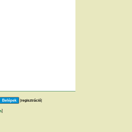
[
regisztráció
]
m
]