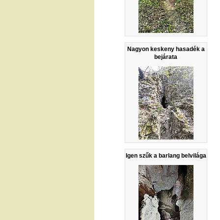
Nagyon keskeny hasadék a
bejárata
Igen szűk a barlang belvilága