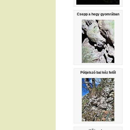
Csepp a hegy gyomrában
Pótjelszó bal kéz felől