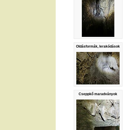
Oldásformák, lerakódások
Cseppkő maradványok