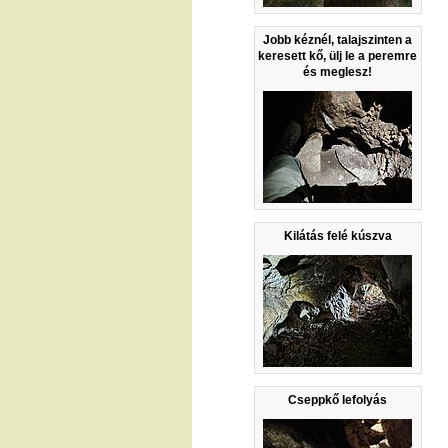
Jobb kéznél, talajszinten a
keresett kő, ülj le a peremre
és meglesz!
Kilátás felé kúszva
Cseppkő lefolyás