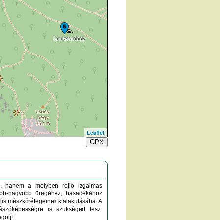
Leaflet
GPX
a, hanem a mélyben rejlő izgalmas
sebb-nagyobb üregéhez, hasadékához
ilis mészkőrétegeinek kialakulásába. A
szóképességre is szükséged lesz.
golj!