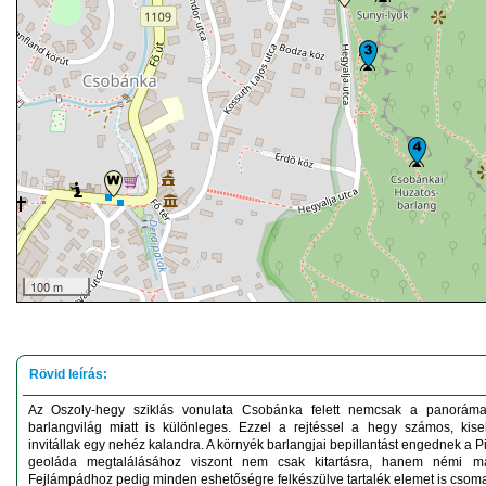
100 m
Az Oszoly-hegy sziklás vonulata Csobánka felett nemcsak a panorám
barlangvilág miatt is különleges. Ezzel a rejtéssel a hegy számos, ki
invitállak egy nehéz kalandra. A környék barlangjai bepillantást engednek a P
geoláda megtalálásához viszont nem csak kitartásra, hanem némi má
Fejlámpádhoz pedig minden eshetőségre felkészülve tartalék elemet is csoma