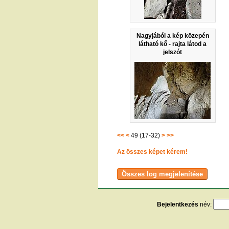
Nagyjából a kép közepén
látható kő - rajta látod a
jelszót
<<
<
49 (17-32)
>
>>
Az összes képet kérem!
Bejelentkezés
név:
[
t