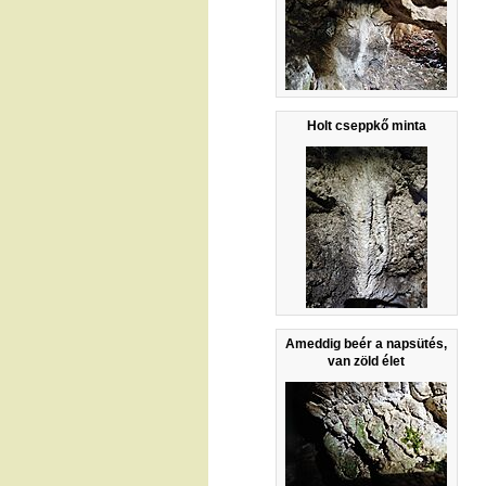
Holt cseppkő minta
Ameddig beér a napsütés,
van zöld élet