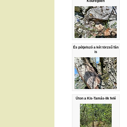
Kőüregben
És pótjelszó a két törzsű fán
is
Úton a Kis-Tamás-lik felé