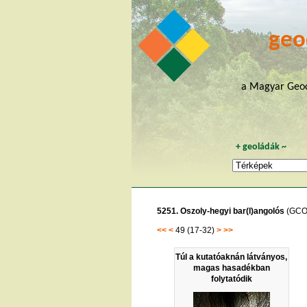
geo
a Magyar Geoc
+
geoládák
~
5251. Oszoly-hegyi bar(l)angolós
(GCO
<<
<
49 (17-32)
>
>>
Túl a kutatóaknán látványos,
magas hasadékban
folytatódik