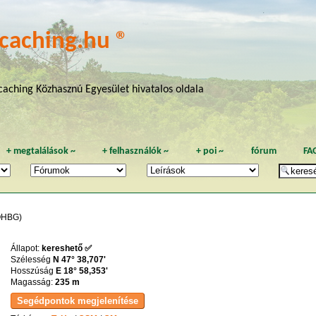
caching.hu ®
aching Közhasznú Egyesület hivatalos oldala
+
megtalálások
~
+
felhasználók
~
+
poi
~
fórum
FA
HBG)
Állapot:
kereshető ✅
Szélesség
N 47° 38,707'
Hosszúság
E 18° 58,353'
Magasság:
235 m