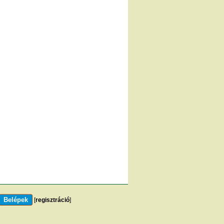
[
regisztráció
]
m
]