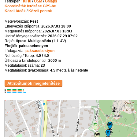
Térképen:
TuHu
/
OSM
/
GMaps
Koordináták letöltése GPS-be
Közeli ládák
/
Közeli pontok
Megye/ország:
Pest
Elhelyezés időpontja:
2026.07.03 18:00
Megjelenés időpontja:
2026.07.03 18:03
Utolsó lényeges változás:
2026.07.29 07:02
Rejtés típusa:
Multi geoláda
(
1H+4V
)
Elrejtők:
paksasebestyen
Ládagazda:
paksasebestyen
Nehézség / Terep:
4.0 / 4.0
Úthossz a kiindulóponttól:
2000
m
Megtalálások száma:
23
Megtalálások gyakorisága:
4.5
megtalálás hetente
K
R
W