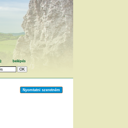
Q
belépés
Nyomtatni szeretném