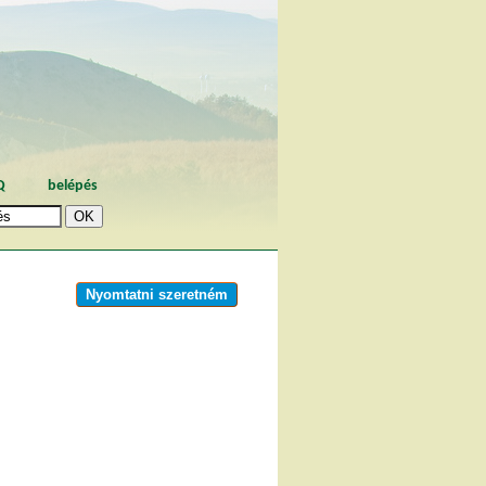
Q
belépés
Nyomtatni szeretném