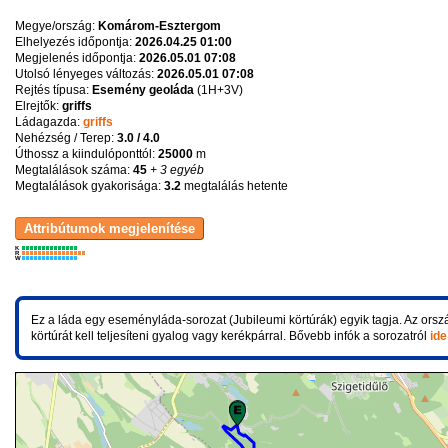
Megye/ország:
Komárom-Esztergom
Elhelyezés időpontja:
2026.04.25 01:00
Megjelenés időpontja:
2026.05.01 07:08
Utolsó lényeges változás:
2026.05.01 07:08
Rejtés típusa:
Esemény geoláda
(
1H+3V
)
Elrejtők:
griffs
Ládagazda:
griffs
Nehézség / Terep:
3.0 / 4.0
Úthossz a kiindulóponttól:
25000
m
Megtalálások száma:
45
+ 3 egyéb
Megtalálások gyakorisága:
3.2
megtalálás hetente
K
R
W
Ez a láda egy eseményláda-sorozat (Jubileumi körtúrák) egyik tagja. Az orsz
körtúrát kell teljesíteni gyalog vagy kerékpárral. Bővebb infók a sorozatról
ide