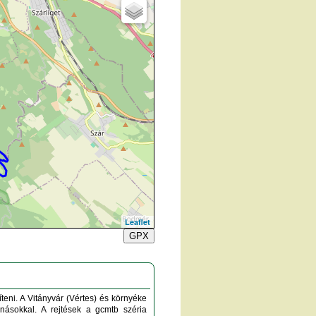
Leaflet
GPX
íteni. A Vitányvár (Vértes) és környéke
ásokkal. A rejtések a gcmtb széria