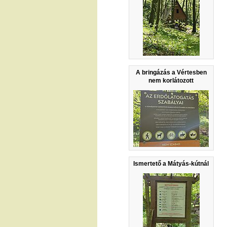
A bringázás a Vértesben
nem korlátozott
Ismertető a Mátyás-kútnál