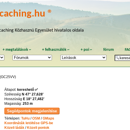
caching.hu ®
aching Közhasznú Egyesület hivatalos oldala
+
megtalálások
~
+
felhasználók
~
+
poi
~
fórum
FA
(GC25VV)
Állapot:
kereshető ✅
Szélesség
N 47° 27,628'
Hosszúság
E 18° 27,482'
Magasság:
253 m
Térképen:
TuHu
/
OSM
/
GMaps
Koordináták letöltése GPS-be
Közeli ládák
/
Közeli pontok