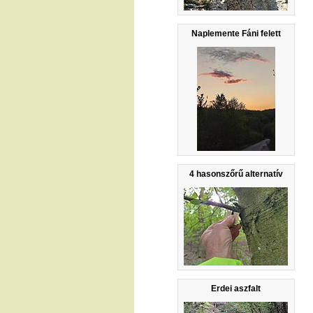
Naplemente Fáni felett
4 hasonszőrű alternatív
Erdei aszfalt