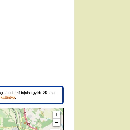
ág különböző tájain egy kb. 25 km-es
 kattintva
.
+
−