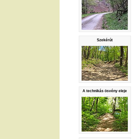
Szekérút
A technikás ösvény eleje