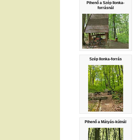
Pihenő a Szép Ilonka-
forrásnál
Szép Ilonka-forrás
Pihenő a Mátyás-kútnál