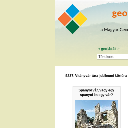
geo
a Magyar Geoc
+
geoládák
~
5237. Vitányvár túra-jubileumi körtúra
Spanyol vár, vagy egy
spanyol és egy vár?