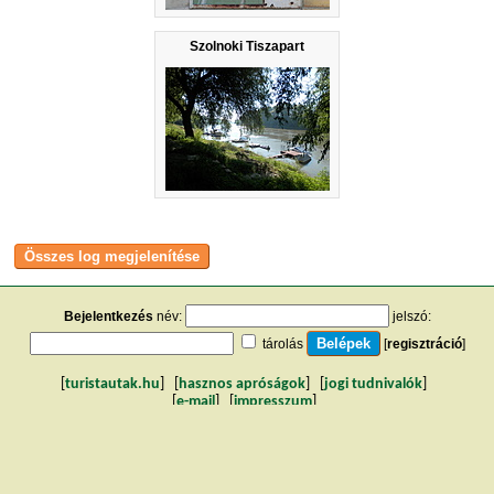
Szolnoki Tiszapart
Bejelentkezés
név:
jelszó:
tárolás
[
regisztráció
]
[
turistautak.hu
] [
hasznos apróságok
] [
jogi tudnivalók
]
[
e-mail
] [
impresszum
]