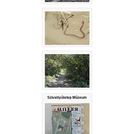
Szivattyútelep Múzeum