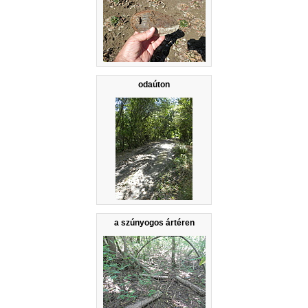
odaúton
a szúnyogos ártéren