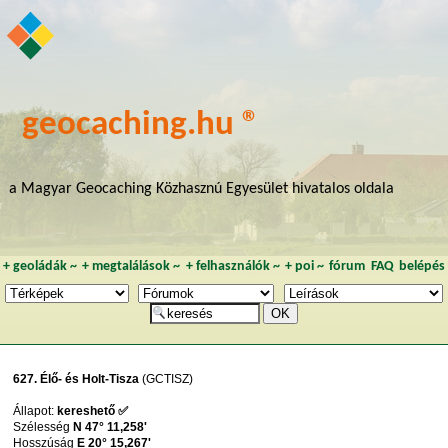
geocaching.hu ®
a Magyar Geocaching Közhasznú Egyesület hivatalos oldala
+
geoládák
~
+
megtalálások
~
+
felhasználók
~
+
poi
~
fórum
FAQ
belépés
627. Élő- és Holt-Tisza
(GCTISZ)
Állapot:
kereshető ✅
Szélesség
N 47° 11,258'
Hosszúság
E 20° 15,267'