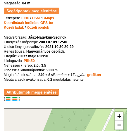
Magasság:
84 m
Térképen:
TuHu
/
OSM
/
GMaps
Koordináták letöltése GPS-be
Közeli ládák
/
Közeli pontok
Megye/ország:
Jász-Nagykun-Szolnok
Elhelyezés időpontja:
2003.07.09 12:40
Utolsó lényeges változás:
2021.10.30 20:29
Rejtés típusa:
Hagyományos geoláda
Elrejtők:
kulisz majd Pilis50
Ládagazda:
Pilis50
Nehézség / Terep:
2.0 / 3.5
Úthossz a kiindulóponttól:
5000
m
Megtalálások száma:
249
+ 5 sikertelen
+ 17 egyéb
,
grafikon
Megtalálások gyakorisága:
0.2
megtalálás hetente
K
R
W
+
−