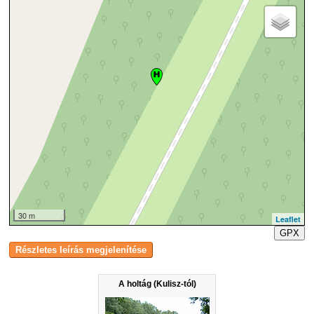
30 m
Leaflet
GPX
A holtág (Kulisz-tól)