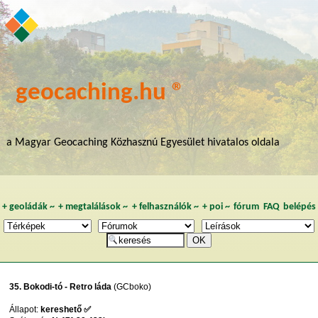
geocaching.hu ®
a Magyar Geocaching Közhasznú Egyesület hivatalos oldala
+
geoládák
~
+
megtalálások
~
+
felhasználók
~
+
poi
~
fórum
FAQ
belépés
35. Bokodi-tó - Retro láda
(GCboko)
Állapot:
kereshető ✅