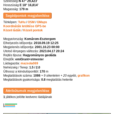
Szélesség
N 47° 29,423'
Hosszúság
E 18° 16,814'
Magasság:
179 m
Térképen:
TuHu
/
OSM
/
GMaps
Koordináták letöltése GPS-be
Közeli ládák
/
Közeli pontok
Megye/ország:
Komárom-Esztergom
Elhelyezés időpontja:
2018.09.19 12:25
Megjelenés időpontja:
2001.10.23 00:00
Utolsó lényeges változás:
2023.04.17 20:24
Rejtés típusa:
Hagyományos geoláda
Elrejtők:
emiGrant+stmester
Ládagazda:
mazsola069
Nehézség / Terep:
1.5 / 2.0
Úthossz a kiindulóponttól:
170
m
Megtalálások száma:
1086
+ 9 sikertelen
+ 20 egyéb
,
grafikon
Megtalálások gyakorisága:
0.8
megtalálás hetente
1
játékos jelölte kedvenc ládájának
K
R
W