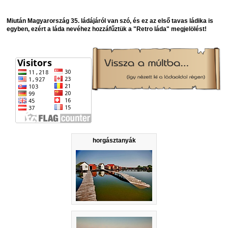
Miután Magyarország 35. ládájáról van szó, és ez az első tavas ládika is
egyben, ezért a láda nevéhez hozzáfűztük a "Retro láda" megjelölést!
horgásztanyák