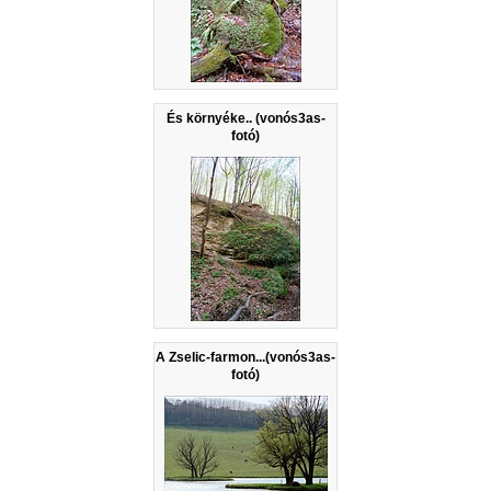
És környéke.. (vonós3as-
fotó)
A Zselic-farmon...(vonós3as-
fotó)