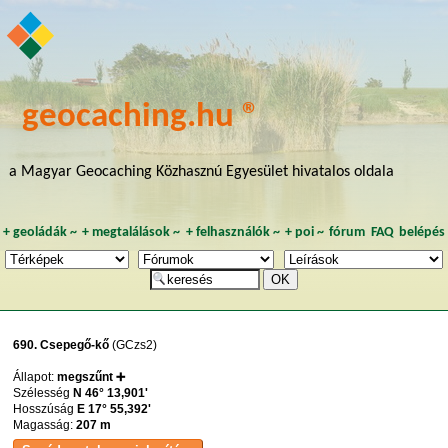
geocaching.hu ®
a Magyar Geocaching Közhasznú Egyesület hivatalos oldala
+
geoládák
~
+
megtalálások
~
+
felhasználók
~
+
poi
~
fórum
FAQ
belépés
690. Csepegő-kő
(GCzs2)
Állapot:
megszűnt ➕
Szélesség
N 46° 13,901'
Hosszúság
E 17° 55,392'
Magasság:
207 m