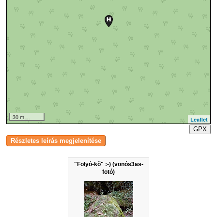
30 m
Leaflet
GPX
"Folyó-kő" :-) (vonós3as-
fotó)