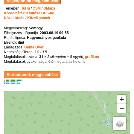
Térképen:
TuHu
/
OSM
/
GMaps
Koordináták letöltése GPS-be
Közeli ládák
/
Közeli pontok
Megye/ország:
Somogy
Elhelyezés időpontja:
2003.08.19 09:55
Rejtés típusa:
Hagyományos geoláda
Elrejtők:
djpt
Ládagazda:
Game Over
Nehézség / Terep:
2.0 / 3.5
Megtalálások száma:
31
+ 3 sikertelen
+ 8 egyéb
,
grafikon
Megtalálások gyakorisága:
0.0
megtalálás hetente
K
R
W
+
−