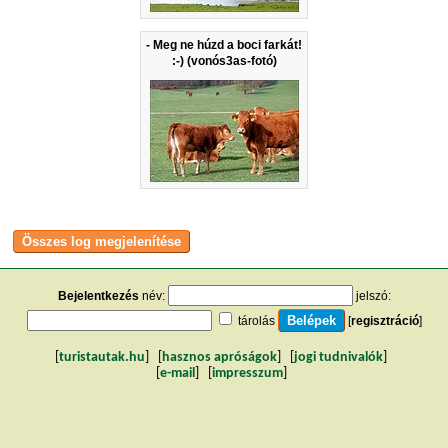
- Meg ne húzd a boci farkát!
:-) (vonós3as-fotó)
Bejelentkezés
név:
jelszó:
tárolás
[
regisztráció
]
[
turistautak.hu
] [
hasznos apróságok
] [
jogi tudnivalók
]
[
e-mail
] [
impresszum
]