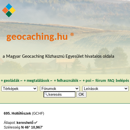
geocaching.hu ®
a Magyar Geocaching Közhasznú Egyesület hivatalos oldala
+
geoládák
~
+
megtalálások
~
+
felhasználók
~
+
poi
~
fórum
FAQ
belépés
695. Hollófészek
(GCHF)
Állapot:
kereshető ✅
Szélesség
N 46° 10,967'