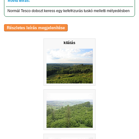
Normál Tesco dobozt keress egy kefefrizurás tuskó melletti mélyedésben
kilátás