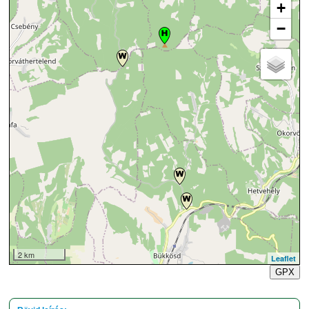
+
−
2 km
Leaflet
GPX