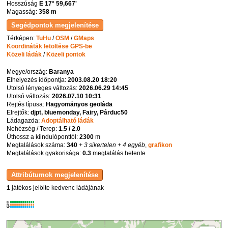
Hosszúság
E 17° 59,667'
Magasság:
358 m
Térképen:
TuHu
/
OSM
/
GMaps
Koordináták letöltése GPS-be
Közeli ládák
/
Közeli pontok
Megye/ország:
Baranya
Elhelyezés időpontja:
2003.08.20 18:20
Utolsó lényeges változás:
2026.06.29 14:45
Utolsó változás:
2026.07.10 10:31
Rejtés típusa:
Hagyományos geoláda
Elrejtők:
djpt, bluemonday, Fairy, Párduc50
Ládagazda:
Adoptálható ládák
Nehézség / Terep:
1.5 / 2.0
Úthossz a kiindulóponttól:
2300
m
Megtalálások száma:
340
+ 3 sikertelen
+ 4 egyéb
,
grafikon
Megtalálások gyakorisága:
0.3
megtalálás hetente
1
játékos jelölte kedvenc ládájának
K
R
W