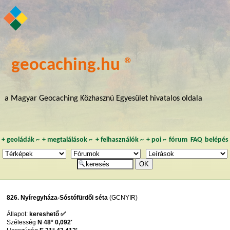
geocaching.hu ®
a Magyar Geocaching Közhasznú Egyesület hivatalos oldala
+
geoládák
~
+
megtalálások
~
+
felhasználók
~
+
poi
~
fórum
FAQ
belépés
826. Nyíregyháza-Sóstófürdői séta
(GCNYIR)
Állapot:
kereshető ✅
Szélesség
N 48° 0,092'