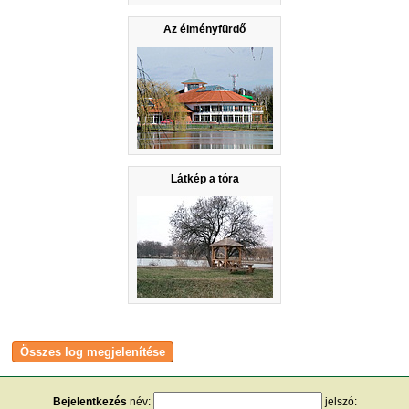
Az élményfürdő
Látkép a tóra
Bejelentkezés
név:
jelszó: