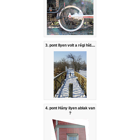
3. pont Ilyen volt a régi híd....
4. pont Hány ilyen ablak van
?