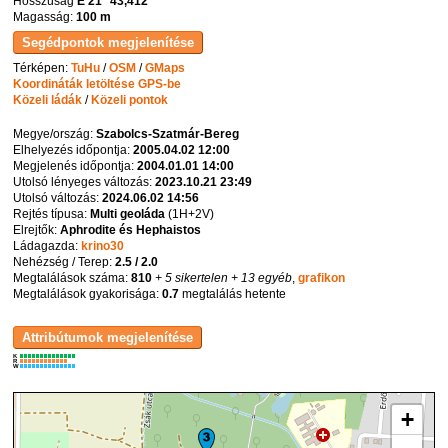
Hosszúság
E 21° 43,412'
Magasság:
100 m
Térképen:
TuHu
/
OSM
/
GMaps
Koordináták letöltése GPS-be
Közeli ládák
/
Közeli pontok
Megye/ország:
Szabolcs-Szatmár-Bereg
Elhelyezés időpontja:
2005.04.02 12:00
Megjelenés időpontja:
2004.01.01 14:00
Utolsó lényeges változás:
2023.10.21 23:49
Utolsó változás:
2024.06.02 14:56
Rejtés típusa:
Multi geoláda
(
1H+2V
)
Elrejtők:
Aphrodite és Hephaistos
Ládagazda:
krino30
Nehézség / Terep:
2.5 / 2.0
Megtalálások száma:
810
+ 5 sikertelen
+ 13 egyéb
,
grafikon
Megtalálások gyakorisága:
0.7
megtalálás hetente
K
R
W
+