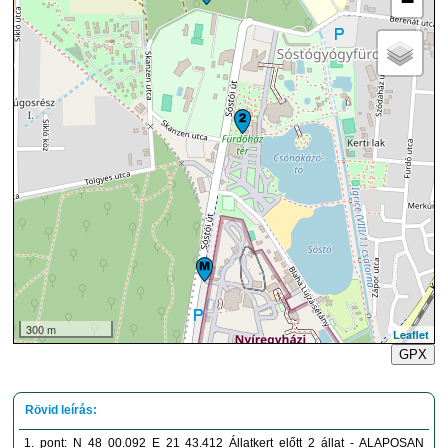
−
300 m
Leaflet
GPX
1. pont: N 48 00.092 E 21 43.412 Állatkert előtt 2 állat - ALAPOSAN