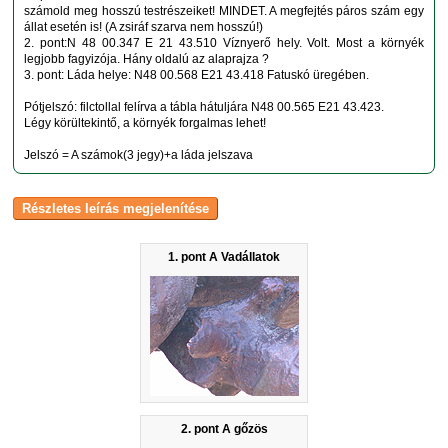
számold meg hosszú testrészeiket! MINDET. A megfejtés páros szám egy
állat esetén is! (A zsiráf szarva nem hosszú!)
2. pont:N 48 00.347 E 21 43.510 Víznyerő hely. Volt. Most a környék
legjobb fagyizója. Hány oldalú az alaprajza ?
3. pont: Láda helye: N48 00.568 E21 43.418 Fatuskó üregében.
Pótjelszó: filctollal felírva a tábla hátuljára N48 00.565 E21 43.423.
Légy körültekintő, a környék forgalmas lehet!
Jelszó = A számok(3 jegy)+a láda jelszava
1. pont A Vadállatok
2. pont A gőzös