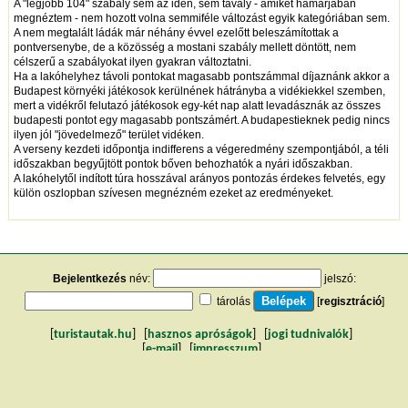
A "legjobb 104" szabály sem az idén, sem tavaly - amiket hamarjában
megnéztem - nem hozott volna semmiféle változást egyik kategóriában sem.
A nem megtalált ládák már néhány évvel ezelőtt beleszámítottak a
pontversenybe, de a közösség a mostani szabály mellett döntött, nem
célszerű a szabályokat ilyen gyakran változtatni.
Ha a lakóhelyhez távoli pontokat magasabb pontszámmal díjaznánk akkor a
Budapest környéki játékosok kerülnének hátrányba a vidékiekkel szemben,
mert a vidékről felutazó játékosok egy-két nap alatt levadásznák az összes
budapesti pontot egy magasabb pontszámért. A budapestieknek pedig nincs
ilyen jól "jövedelmező" terület vidéken.
A verseny kezdeti időpontja indifferens a végeredmény szempontjából, a téli
időszakban begyűjtött pontok bőven behozhatók a nyári időszakban.
A lakóhelytől indított túra hosszával arányos pontozás érdekes felvetés, egy
külön oszlopban szívesen megnézném ezeket az eredményeket.
Bejelentkezés
név:
jelszó:
tárolás
[
regisztráció
]
[
turistautak.hu
] [
hasznos apróságok
] [
jogi tudnivalók
]
[
e-mail
] [
impresszum
]