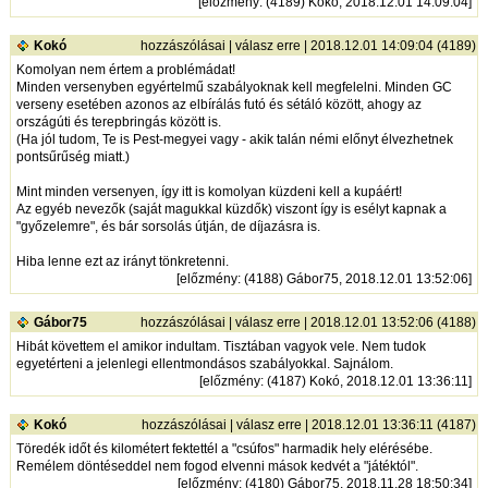
[
előzmény
: (4189) Kokó, 2018.12.01 14:09:04]
Kokó
hozzászólásai
|
válasz erre
| 2018.12.01 14:09:04 (4189)
Komolyan nem értem a problémádat!
Minden versenyben egyértelmű szabályoknak kell megfelelni. Minden GC
verseny esetében azonos az elbírálás futó és sétáló között, ahogy az
országúti és terepbringás között is.
(Ha jól tudom, Te is Pest-megyei vagy - akik talán némi előnyt élvezhetnek
pontsűrűség miatt.)
Mint minden versenyen, így itt is komolyan küzdeni kell a kupáért!
Az egyéb nevezők (saját magukkal küzdők) viszont így is esélyt kapnak a
"győzelemre", és bár sorsolás útján, de díjazásra is.
Hiba lenne ezt az irányt tönkretenni.
[
előzmény
: (4188) Gábor75, 2018.12.01 13:52:06]
Gábor75
hozzászólásai
|
válasz erre
| 2018.12.01 13:52:06 (4188)
Hibát követtem el amikor indultam. Tisztában vagyok vele. Nem tudok
egyetérteni a jelenlegi ellentmondásos szabályokkal. Sajnálom.
[
előzmény
: (4187) Kokó, 2018.12.01 13:36:11]
Kokó
hozzászólásai
|
válasz erre
| 2018.12.01 13:36:11 (4187)
Töredék időt és kilométert fektettél a "csúfos" harmadik hely elérésébe.
Remélem döntéseddel nem fogod elvenni mások kedvét a "játéktól".
[
előzmény
: (4180) Gábor75, 2018.11.28 18:50:34]