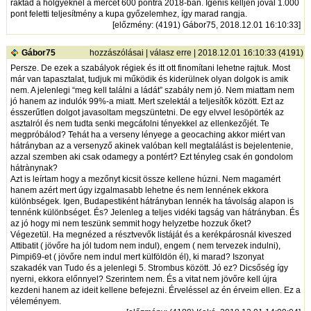
raktad a hölgyeknél a mércét 600 pontra 2018-ban. Igenis kelljen jóval 1.000
pont feletti teljesítmény a kupa győzelemhez, így marad rangja.
[
előzmény
: (4191) Gábor75, 2018.12.01 16:10:33]
Gábor75
hozzászólásai
|
válasz erre
| 2018.12.01 16:10:33 (4191)
Persze. De ezek a szabályok régiek és itt ott finomítani lehetne rajtuk. Most
már van tapasztalat, tudjuk mi működik és kiderülnek olyan dolgok is amik
nem. A jelenlegi “meg kell találni a ládát” szabály nem jó. Nem miattam nem
jó hanem az indulók 99%-a miatt. Mert szelektál a teljesítők között. Ezt az
ésszerűtlen dolgot javasoltam megszüntetni. De egy elvvel lesöpörték az
asztalról és nem tudta senki megcáfolni tényekkel az ellenkezőjét. Te
megpróbálod? Tehát ha a verseny lényege a geocaching akkor miért van
hátrányban az a versenyző akinek valóban kell megtalálást is bejelentenie,
azzal szemben aki csak odamegy a pontért? Ezt tényleg csak én gondolom
hátrànynak?
Azt is leírtam hogy a mezőnyt kicsit össze kellene húzni. Nem magamért
hanem azért mert úgy izgalmasabb lehetne és nem lennének ekkora
különbségek. Igen, Budapestiként hátrányban lennék ha távolság alapon is
tennénk különbséget. És? Jelenleg a teljes vidéki tagság van hátrányban. És
az jó hogy mi nem teszünk semmit hogy helyzetbe hozzuk őket?
Végezetül. Ha megnézed a résztvevők listáját és a kerékpárosnál kiveszed
Attibatit ( jövőre ha jól tudom nem indul), engem ( nem tervezek indulni),
Pimpi69-et ( jövőre nem indul mert külföldön él), ki marad? Iszonyat
szakadék van Tudo és a jelenlegi 5. Strombus között. Jó ez? Dicsőség így
nyerni, ekkora előnnyel? Szerintem nem. És a vitat nem jövőre kell újra
kezdeni hanem az ideit kellene befejezni. Érveléssel az én érveim ellen. Ez a
véleményem.