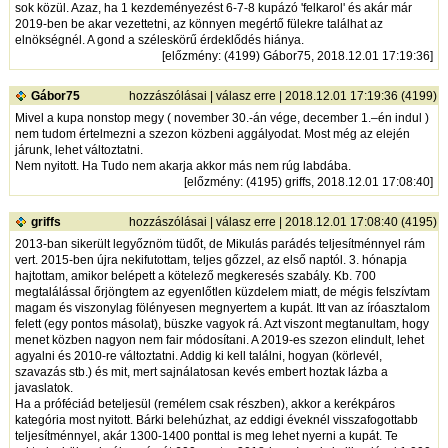
sok közül. Azaz, ha 1 kezdeményezést 6-7-8 kupázó 'felkarol' és akár már
2019-ben be akar vezettetni, az könnyen megértő fülekre találhat az
elnökségnél. A gond a széleskörű érdeklődés hiánya.
[
előzmény
: (4199) Gábor75, 2018.12.01 17:19:36]
Gábor75
hozzászólásai
|
válasz erre
| 2018.12.01 17:19:36 (4199)
Mivel a kupa nonstop megy ( november 30.-án vége, december 1.–én indul )
nem tudom értelmezni a szezon közbeni aggályodat. Most még az elején
járunk, lehet változtatni.
Nem nyitott. Ha Tudo nem akarja akkor más nem rúg labdába.
[
előzmény
: (4195) griffs, 2018.12.01 17:08:40]
griffs
hozzászólásai
|
válasz erre
| 2018.12.01 17:08:40 (4195)
2013-ban sikerült legyőznöm tüdőt, de Mikulás parádés teljesítménnyel rám
vert. 2015-ben újra nekifutottam, teljes gőzzel, az első naptól. 3. hónapja
hajtottam, amikor belépett a kötelező megkeresés szabály. Kb. 700
megtalálással őrjöngtem az egyenlőtlen küzdelem miatt, de mégis felszívtam
magam és viszonylag fölényesen megnyertem a kupát. Itt van az íróasztalom
felett (egy pontos másolat), büszke vagyok rá. Azt viszont megtanultam, hogy
menet közben nagyon nem fair módosítani. A 2019-es szezon elindult, lehet
agyalni és 2010-re változtatni. Addig ki kell találni, hogyan (körlevél,
szavazás stb.) és mit, mert sajnálatosan kevés embert hoztak lázba a
javaslatok.
Ha a próféciád beteljesül (remélem csak részben), akkor a kerékpáros
kategória most nyitott. Bárki belehúzhat, az eddigi éveknél visszafogottabb
teljesítménnyel, akár 1300-1400 ponttal is meg lehet nyerni a kupát. Te