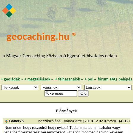
geocaching.hu ®
a Magyar Geocaching Közhasznú Egyesület hivatalos oldala
+
geoládák
~
+
megtalálások
~
+
felhasználók
~
+
poi
~
fórum
FAQ
belépés
Előzmények
Gábor75
hozzászólásai
|
válasz erre
| 2018.12.02 07:25:01 (4212)
Nem értem hogy részedről hogy nyitott? Tudtommal adminisztrátor vagy,
tehát nem veszel részt versenyzőként. Ezt a fórumot meg nagyon kevesen