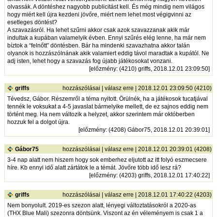
olvassák. A döntéshez nagyobb publicitást kell. És még mindig nem világos
hogy miért kell újra kezdeni jövőre, miért nem lehet most végigvinni az
esetleges döntést?
A szavazásról. Ha lehet szűrni akkor csak azok szavazzanak akik már
indultak a kupában valamelyik évben. Ennyi szűrés elég lenne, ha már nem
bíztok a “felnőtt” döntésben. Bár ha mindenki szavazhatna akkor talán
olyanok is hozzászólnának akik valamiert eddig távol maradtak a kupától. Ne
adj isten, lehet hogy a szavazás fog újabb játékosokat vonzani.
[
előzmény
: (4210) griffs, 2018.12.01 23:09:50]
griffs
hozzászólásai
|
válasz erre
| 2018.12.01 23:09:50 (4210)
Tévedsz, Gábor. Részemről a téma nyitott. Örülnék, ha a játékosok tucatjával
tennék le voksukat a 4-5 javaslat bármelyike mellett, de ez sajnos eddig nem
történt meg. Ha nem változik a helyzet, akkor szerintem már októberben
hozzuk fel a dolgot újra.
[
előzmény
: (4208) Gábor75, 2018.12.01 20:39:01]
Gábor75
hozzászólásai
|
válasz erre
| 2018.12.01 20:39:01 (4208)
3-4 nap alatt nem hiszem hogy sok emberhez eljutott az itt folyó eszmecsere
híre. Kb ennyi idő alatt zártátok le a témát. Jövőre több idő lesz rá?
[
előzmény
: (4203) griffs, 2018.12.01 17:40:22]
griffs
hozzászólásai
|
válasz erre
| 2018.12.01 17:40:22 (4203)
Nem bonyolult. 2019-es szezon alatt, lényegi változtatásokról a 2020-as
(THX Blue Mali) szezonra döntsünk. Viszont az én véleményem is csak 1 a