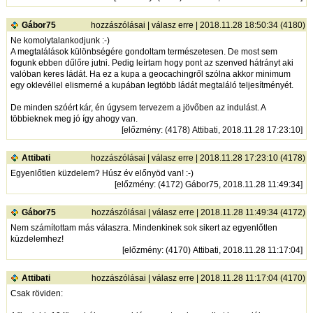
Gábor75
hozzászólásai
|
válasz erre
| 2018.11.28 18:50:34 (4180)
Ne komolytalankodjunk :-)
A megtalálások különbségére gondoltam természetesen. De most sem
fogunk ebben dűlőre jutni. Pedig leírtam hogy pont az szenved hátrányt aki
valóban keres ládát. Ha ez a kupa a geocachingről szólna akkor minimum
egy oklevéllel elismerné a kupában legtöbb ládát megtaláló teljesítményét.
De minden szóért kár, én úgysem tervezem a jövőben az indulást. A
többieknek meg jó így ahogy van.
[
előzmény
: (4178) Attibati, 2018.11.28 17:23:10]
Attibati
hozzászólásai
|
válasz erre
| 2018.11.28 17:23:10 (4178)
Egyenlőtlen küzdelem? Húsz év előnyöd van! :-)
[
előzmény
: (4172) Gábor75, 2018.11.28 11:49:34]
Gábor75
hozzászólásai
|
válasz erre
| 2018.11.28 11:49:34 (4172)
Nem számítottam más válaszra. Mindenkinek sok sikert az egyenlőtlen
küzdelemhez!
[
előzmény
: (4170) Attibati, 2018.11.28 11:17:04]
Attibati
hozzászólásai
|
válasz erre
| 2018.11.28 11:17:04 (4170)
Csak röviden: