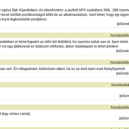
egész fájlt. Kijavítottam, és ellenőriztem: a javított GPX szabályos XML, 288 nyomv
y kicsit sűrűbb ponttávolságot állíts be az alkalmazásban, mert lehet, hogy így egyes
 track legközelebbi pontjához.
[
előzm
hozzászólá
tekben el lehet fogadni az időn túli feltöltést, ha nyomós indok van rá. Ilyen lehet p
n ha egy játékosnál ez többször előfordul, akkor másképpen is lehet dönteni.
[
előzmé
hozzászólá
ől van szó. Én elfogadnám, különösen akkor, ha ez az első ilyen eset NickyEpernél.
[
előzmé
hozzászólá
[
előz
hozzászólá
légy szíves csinálj.
[
előz