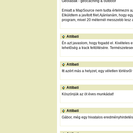
Geoládák - geocaching & outdoor
Emiatt a MapSource nem tudta értelmezni az 
Elküldtem a javított filet.Ajánlanám, hogy eg
program, mivel 20 méternél messzebb lesz a
Attibati
Én azt javaslom, hogy fogadd el. Kivételes ese
lehetőség a track feltöltésére. Természetese
Attibati
Itt azért más a helyzet, egy véletlen törlésr
Attibati
Köszönjük az öt éves munkádat!
Attibati
Gábor, még egy hivatalos eredményhirdetést 