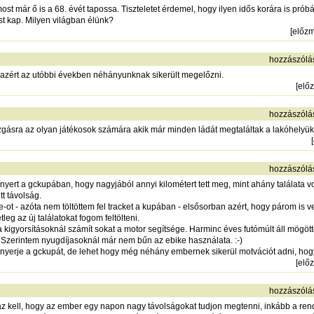
ost már ő is a 68. évét tapossa. Tiszteletet érdemel, hogy ilyen idős korára is prób
t kap. Milyen világban élünk?
[
előz
hozzászólá
azért az utóbbi években néhányunknak sikerült megelőzni.
[
elő
hozzászólá
ásra az olyan játékosok számára akik már minden ládát megtaláltak a lakóhelyük 
[
hozzászólá
ert a gckupában, hogy nagyjából annyi kilométert tett meg, mint ahány találata volt
t távolság.
t - azóta nem töltöttem fel tracket a kupában - elsősorban azért, hogy párom is ve
g az új találatokat fogom feltölteni.
kigyorsításoknál számít sokat a motor segítsége. Harminc éves futómúlt áll mögöt
 Szerintem nyugdíjasoknál már nem bűn az ebike használata. :-)
gnyerje a gckupát, de lehet hogy még néhány embernek sikerül motvációt adni, ho
[
elő
hozzászólá
 kell, hogy az ember egy napon nagy távolságokat tudjon megtenni, inkább a re