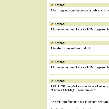
Attibati
Attól, hogy most nulla pontos a debreceni trac
Attibati
A fórum motor nem kezeli a HTML tageket, hel
Attibati
Általában 4 métert használunk.
Attibati
A fórum motor nem kezeli a HTML tageket, h
Attibati
A CHATGPT segített és kijavította a filet, egy
"A hiba a GPX-fájl 6. sorában volt:"
Az XML-formátumban a & jelet nem szabad ö