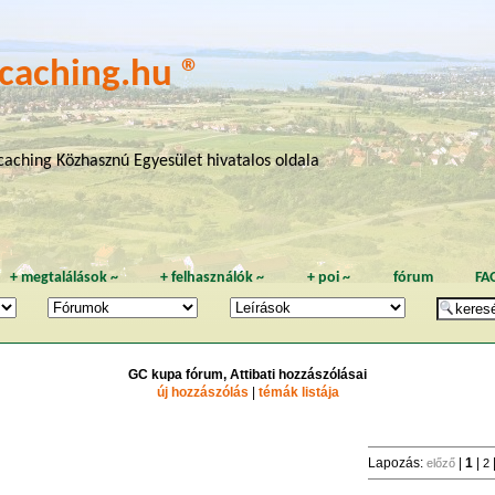
caching.hu ®
aching Közhasznú Egyesület hivatalos oldala
+
megtalálások
~
+
felhasználók
~
+
poi
~
fórum
FA
GC kupa fórum, Attibati hozzászólásai
új hozzászólás
|
témák listája
Lapozás:
|
1
|
előző
2