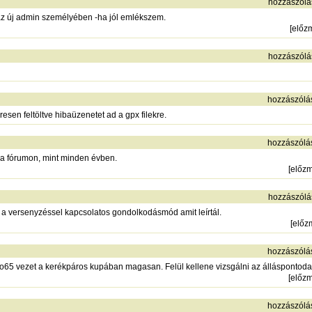
hozzászólá
z új admin személyében -ha jól emlékszem.
[
előz
hozzászólá
hozzászólá
eresen feltöltve hibaüzenetet ad a gpx filekre.
hozzászólá
t a fórumon, mint minden évben.
[
előz
hozzászólá
 a versenyzéssel kapcsolatos gondolkodásmód amit leírtál.
[
előz
hozzászólá
vezet a kerékpáros kupában magasan. Felül kellene vizsgálni az álláspontodat, mo
[
előz
hozzászólá