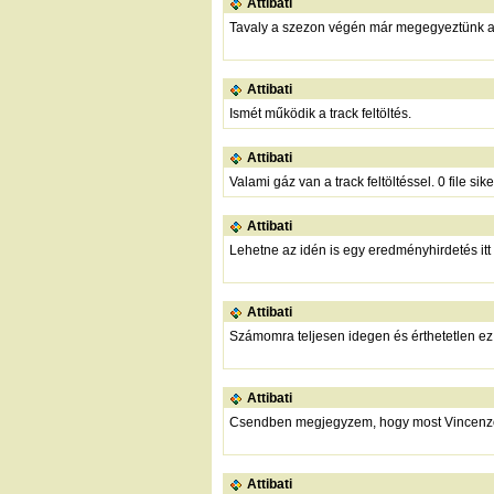
Attibati
Tavaly a szezon végén már megegyeztünk a
Attibati
Ismét működik a track feltöltés.
Attibati
Valami gáz van a track feltöltéssel. 0 file sik
Attibati
Lehetne az idén is egy eredményhirdetés it
Attibati
Számomra teljesen idegen és érthetetlen ez
Attibati
Csendben megjegyzem, hogy most Vincenzo65 
Attibati