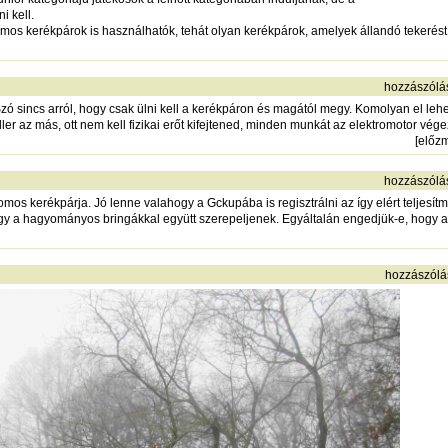
i kell.
omos kerékpárok is használhatók, tehát olyan kerékpárok, amelyek állandó tekerést
hozzászólá
zó sincs arról, hogy csak ülni kell a kerékpáron és magától megy. Komolyan el lehe
ller az más, ott nem kell fizikai erőt kifejtened, minden munkát az elektromotor végez
[
előz
hozzászólá
mos kerékpárja. Jó lenne valahogy a Gckupába is regisztrálni az így elért teljesí
gy a hagyományos bringákkal együtt szerepeljenek. Egyáltalán engedjük-e, hogy a
hozzászólá