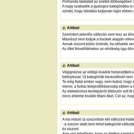
Porhanda találatait az esetek többségében 3
A nagy szakadék a gyalogos kategóriába is 
szintet, hogy labdába tudjanak rúgni ebben
Attibati
Szerintem jelentős változás nem lesz az él
Másrészt nem tudjuk a trackek alapján ellenő
Annak viszont külön örülnék, ha idősebb v
Az ötlet felvetődésekor az elnökség úgy dön
Attibati
Végignézve az eddigi évadok helyezettjeit a
befolyással. Új kategóriák bevezetését nem 
Te még fiatal ember vagy, nem tudod, hogy
menni, a fizikai telejesítőképesség ebben a
Az eleketromos kerékpárról többször volt itt
nincs értelme tovább tiltani őket. Cél az, h
Attibati
A ma induló új szezonban két változást határ
- a szezon alatt nem lehet kategóriát változt
és viszont.
Arra van lehetőség, hogy az életkor szerint j