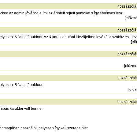
hozzászólá
ked az admin jóvá fogja írni az érintett rejtett pontokat s így érvényes lesz.
[
előzm
hozzászólá
yesen: & "amp;" outdoor. Az & karakter utáni idézőjelben levő rész szóköz és idézőj
[
el
hozzászólá
[
előzm
hozzászólá
elyesen: & "amp;" outdoor
[
elő
hozzászólá
 hibás karakter volt benne:
nmagában használni, helyesen így kell szerepelnie: