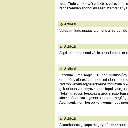
Igen, Tüdő versenyző volt 40 évvel ezelőtt, m
rendszeresen sportol és ezért szemrehányás
Attibati
Valóban Tüdő magasra emelte a mércét, de 
Attibati
A gckupa remek motiváció a rendszeres mozg
Attibati
Eszembe jutott, hogy 2013-ban Mikulás úgy ny
eredmény elérésében, nem minden a megtet
Nyáron vettem egy elektromos mountain bike-o
gckupában versenyezni nem fogok vele, esetle
Nekem nagyon bejött ez a gép, elsősorban a 
kímélésében sokat jelent a motoros segítég.
Azért senki nem fog ebike-t venni, hogy me
Attibati
A kerékpáros gckupa megnyeréséhez nem az