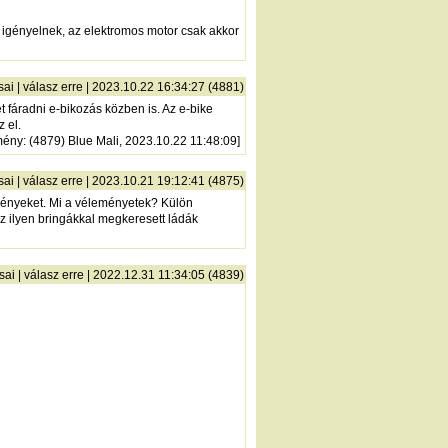
 igényelnek, az elektromos motor csak akkor
sai
|
válasz erre
| 2023.10.22 16:34:27 (4881)
t fáradni e-bikozás közben is. Az e-bike
 el.
mény
: (4879) Blue Mali, 2023.10.22 11:48:09]
sai
|
válasz erre
| 2023.10.21 19:12:41 (4875)
tményeket. Mi a véleményetek? Külön
z ilyen bringákkal megkeresett ládák
sai
|
válasz erre
| 2022.12.31 11:34:05 (4839)