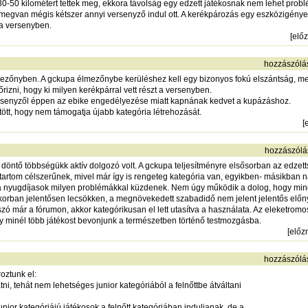
0-50 kilométert tettek meg, ekkora távolság egy edzett játékosnak nem lehet prob
megvan mégis kétszer annyi versenyző indul ott. A kerékpározás egy eszközigénye
 a versenyben.
[
elő
hozzászólá
mezőnyben. A gckupa élmezőnybe kerüléshez kell egy bizonyos fokú elszántság, me
rizni, hogy ki milyen kerékpárral vett részt a versenyben.
ersenyzől éppen az ebike engedélyezése miatt kapnának kedvet a kupázáshoz.
tött, hogy nem támogatja újabb kategória létrehozását.
[
hozzászólá
 döntő többségükk aktív dolgozó volt. A gckupa teljesítményre elsősorban az edze
tartom célszerűnek, mivel már így is rengeteg kategória van, egyikben- másikban 
 a nyugdíjasok milyen problémákkal küzdenek. Nem úgy működik a dolog, hogy min
 korban jelentősen lecsökken, a megnövekedett szabadidő nem jelent jelentős előny
 szó már a fórumon, akkor kategórikusan el lett utasítva a használata. Az eleketromo
ogy minél több játékost bevonjunk a természetben történő testmozgásba.
[
előz
hozzászólá
oztunk el:
atni, tehát nem lehetséges junior kategóriából a felnőttbe átváltani
unior kategóriájú játékosok a felnőtt kategóriában induljanak, de a