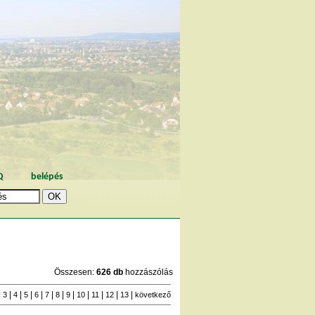
Q
belépés
Összesen:
626 db
hozzászólás
|
|
|
|
|
|
|
|
|
|
|
|
3
4
5
6
7
8
9
10
11
12
13
következő