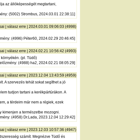
álja az állóképességét megtartani,
mény
: (5002) Strombus, 2024.03.01 22:38:11]
sai
|
válasz erre
| 2024.03.01 09:06:03 (4998)
zmény
: (4996) Péter60, 2024.02.29 20:46:45]
sai
|
válasz erre
| 2024.02.21 10:56:42 (4993)
környékén. (pl. Tüdő)
előzmény
: (4988) ha2, 2024.02.21 08:05:29]
sai
|
válasz erre
| 2023.12.04 13:43:59 (4959)
. A szervezés tehát sokat segíthet a jó
lem tudjon tartani a kerékpártúrákon. A
tem, a térdeim már nem a régiek, ezek
gy kimenjen a természetbe mozogni.
zmény
: (4958) Dr.Lada, 2023.12.04 12:29:42]
sai
|
válasz erre
| 2023.12.03 10:57:36 (4947)
ndszeresség számít. Megnézve Tüdő és