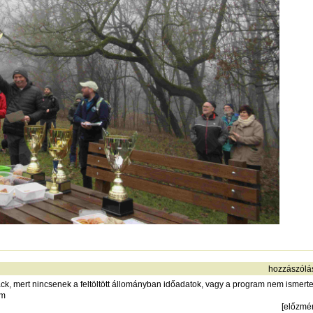
hozzászólá
rack, mert nincsenek a feltöltött állományban időadatok, vagy a program nem ismerte 
om
[
előzmé