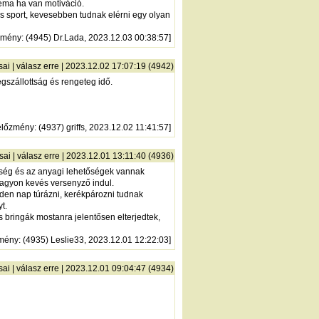
léma ha van motiváció.
s sport, kevesebben tudnak elérni egy olyan
zmény
: (4945) Dr.Lada, 2023.12.03 00:38:57]
sai
|
válasz erre
| 2023.12.02 17:07:19 (4942)
gszállottság és rengeteg idő.
előzmény
: (4937) griffs, 2023.12.02 11:41:57]
sai
|
válasz erre
| 2023.12.01 13:11:40 (4936)
ttség és az anyagi lehetőségek vannak
nagyon kevés versenyző indul.
den nap túrázni, kerékpározni tudnak
t.
s bringák mostanra jelentősen elterjedtek,
mény
: (4935) Leslie33, 2023.12.01 12:22:03]
sai
|
válasz erre
| 2023.12.01 09:04:47 (4934)