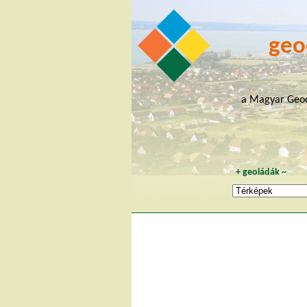
geo
a Magyar Geoc
+
geoládák
~