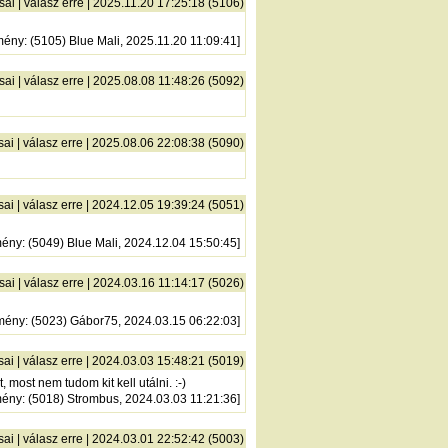
sai
|
válasz erre
| 2025.11.20 17:25:18 (5106)
mény
: (5105) Blue Mali, 2025.11.20 11:09:41]
sai
|
válasz erre
| 2025.08.08 11:48:26 (5092)
sai
|
válasz erre
| 2025.08.06 22:08:38 (5090)
sai
|
válasz erre
| 2024.12.05 19:39:24 (5051)
mény
: (5049) Blue Mali, 2024.12.04 15:50:45]
sai
|
válasz erre
| 2024.03.16 11:14:17 (5026)
mény
: (5023) Gábor75, 2024.03.15 06:22:03]
sai
|
válasz erre
| 2024.03.03 15:48:21 (5019)
st nem tudom kit kell utálni. :-)
mény
: (5018) Strombus, 2024.03.03 11:21:36]
sai
|
válasz erre
| 2024.03.01 22:52:42 (5003)