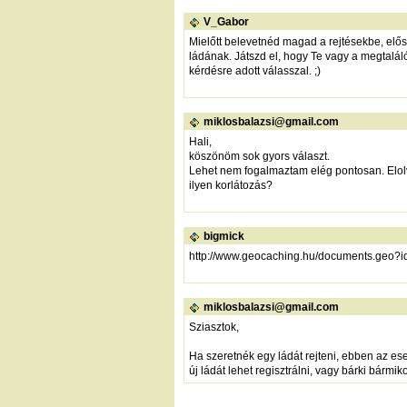
V_Gabor
Mielőtt belevetnéd magad a rejtésekbe, elős
ládának. Játszd el, hogy Te vagy a megtaláló
kérdésre adott válasszal. ;)
miklosbalazsi@gmail.com
Hali,
köszönöm sok gyors választ.
Lehet nem fogalmaztam elég pontosan. Elolv
ilyen korlátozás?
bigmick
http://www.geocaching.hu/documents.geo?id
miklosbalazsi@gmail.com
Sziasztok,
Ha szeretnék egy ládát rejteni, ebben az ese
új ládát lehet regisztrálni, vagy bárki bárm