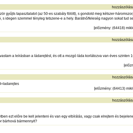
hozzászólás
zör gyűjts tapasztalatot (az 50-es szabály fölött), s gondold meg kétszer-háromszo
, s idegen szemmel tényleg tetszene-e a hely. Barátnő/feleség nagyon sokat tud seg
[
előzmény
: (64418) mik
hozzászólás
astam a leírásban a ládarejtést, és ott a mozgó láda korlátozva van éves szinten
[
előz
hozzászólás
=ladarejtes
[
előzmény
: (64413) mik
hozzászólás
tben ezt előre be kell jelenteni és van egy elbírálás, vagy csak elrejtem és bejele
ikor bárhová bármennyit?