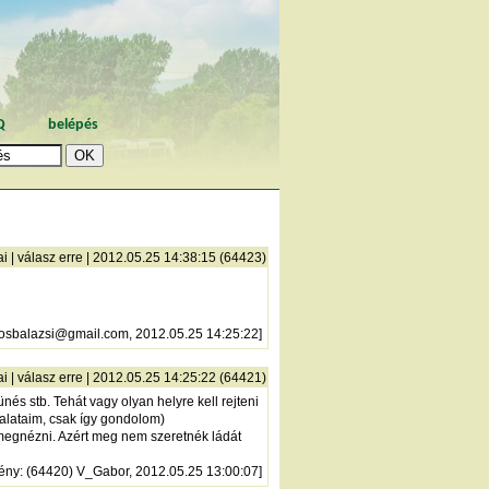
Q
belépés
ai
|
válasz erre
| 2012.05.25 14:38:15 (64423)
losbalazsi@gmail.com, 2012.05.25 14:25:22]
ai
|
válasz erre
| 2012.05.25 14:25:22 (64421)
és stb. Tehát vagy olyan helyre kell rejteni
talataim, csak így gondolom)
 megnézni. Azért meg nem szeretnék ládát
ény
: (64420) V_Gabor, 2012.05.25 13:00:07]