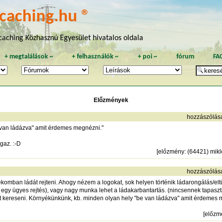
caching.hu ®
aching Közhasznú Egyesület hivatalos oldala
+
megtalálások
~
+
felhasználók
~
+
poi
~
fórum
FA
Előzmények
hozzászólás
 van ládázva" amit érdemes megnézni."
gaz. :-D
[
előzmény
: (64421) mik
hozzászólás
mban ládát rejteni. Ahogy nézem a logokat, sok helyen történik ládarongálás/eltün
 egy ügyes rejtés), vagy nagy munka lehet a ládakarbantartás. (nincsennek tapasz
het kereseni. Környékünkünk, kb. minden olyan hely "be van ládázva" amit érdemes
[
előzm