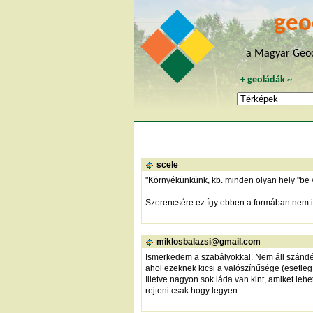
geo
a Magyar Geoc
+
geoládák
~
scele
"Környékünkünk, kb. minden olyan hely "be
Szerencsére ez így ebben a formában nem i
miklosbalazsi@gmail.com
Ismerkedem a szabályokkal. Nem áll szándéko
ahol ezeknek kicsi a valószínűsége (esetleg
Illetve nagyon sok láda van kint, amiket le
rejteni csak hogy legyen.