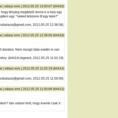
ai
|
válasz erre
| 2012.05.25 13:00:07 (64420)
r, hogy tényleg megfelelő lenne-e a hely egy
íteni egy: "neked tetszene itt egy láda?"
losbalazsi@gmail.com, 2012.05.25 12:36:06]
ai
|
válasz erre
| 2012.05.25 12:36:06 (64418)
 10 darabra. Nem mozgó láda esetén is van
mény
: (64414) bigmick, 2012.05.25 11:02:19]
ai
|
válasz erre
| 2012.05.25 11:02:19 (64414)
losbalazsi@gmail.com, 2012.05.25 11:00:06]
ai
|
válasz erre
| 2012.05.25 11:00:06 (64413)
netem? Van valami limit, hogy évente csak X