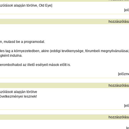
szólások
alapján törölve, Old Eye]
[
el
hozzászólás
on, mutasd be a programodat.
es tag a környezetedben, akire (eddigi tevékenysége, fórumbeli megnyilvánulásai,
gként indulna.
rombolhatod az illető esélyeit mások előtt is.
[
előzm
hozzászólás
szólások
alapján törölve
övetkezményei lesznek!
[
el
hozzászólás
[
e