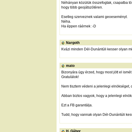
Néhányan közülük összefogtak, csapatba tömö
hogy több geojátszótéren.
Esetleg szerveznek valami geoeseményt.
Néha.
Ha éppen ráérnek :-D
Nargoth
Kvázi minden Dél-Dunántúli kesser olyan m
mato
Bizonyára úgy érzed, hogy most jött el ismét 
Gratulálok!
Nem tisztem védeni a jelenlegi elnökséget,
Abban biztos vagyok, hogy a jelenlegi elnö
Ezt a FB garantálja.
Tudd, hogy vannak olyan Dél-Dunántúli kess
H. Gábor