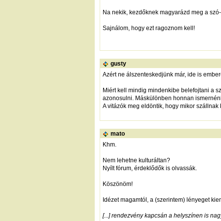
Na nekik, kezdőknek magyarázd meg a szó-bel
Sajnálom, hogy ezt ragoznom kell!
gusty
Azért ne álszenteskedjünk már, ide is embe
Miért kell mindig mindenkibe belefojtani a s
azonosulni. Máskülönben honnan ismernénk
A vitázók meg eldöntik, hogy mikor szállnak 
mato
Khm.
Nem lehetne kulturáltan?
Nyílt fórum, érdeklődők is olvassák.
Köszönöm!
Idézet magamtól, a (szerintem) lényeget kie
[...] rendezvény kapcsán a helyszínen is nag