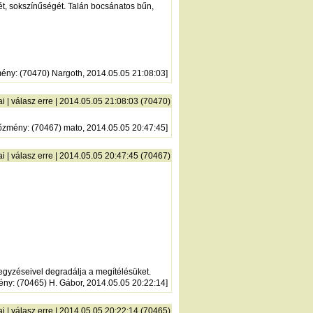
ét, sokszínűségét. Talán bocsánatos bűn,
mény
: (70470) Nargoth, 2014.05.05 21:08:03]
ai
|
válasz erre
| 2014.05.05 21:08:03 (70470)
őzmény
: (70467) mato, 2014.05.05 20:47:45]
ai
|
válasz erre
| 2014.05.05 20:47:45 (70467)
egyzéseivel degradálja a megítélésüket.
ény
: (70465) H. Gábor, 2014.05.05 20:22:14]
ai
|
válasz erre
| 2014.05.05 20:22:14 (70465)