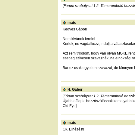
[
Fórum szabályzat 1.2. Témaromboló hozzá
mato
Kedves Gábor!
Nem kívánok terelni.
Kérlek, ne vagdalkozz, indulj a választások
Azt sem titkolom, hogy van olyan MGKE rend
esetleg szívesen szavaznék, ha elnökségi ta
Bár ez csak egyetlen szavazat, de könnyen le
H. Gábor
[
Fórum szabályzat 1.2. Témaromboló hozzá
Újabb offtopic hozzászólásnak komolyabb k
Old Eye]
mato
Ok. Elnézést!