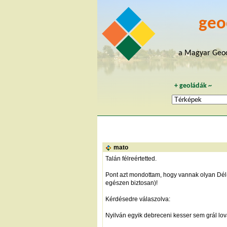
geo
a Magyar Geoc
+
geoládák
~
mato
Talán félreértetted.
Pont azt mondottam, hogy vannak olyan Dél-D
egészen biztosan)!
Kérdésedre válaszolva:
Nyilván egyik debreceni kesser sem grál lo