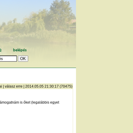
Q
belépés
ai
|
válasz erre
| 2014.05.05 21:30:17 (70475)
támogatnám is őket (legalábbis egyet