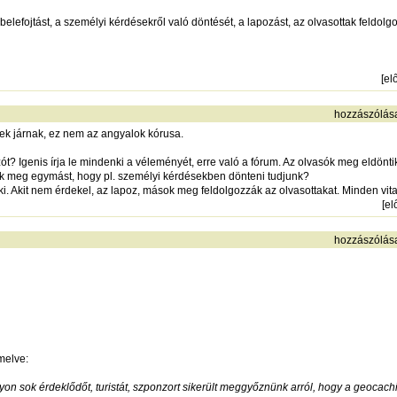
efojtást, a személyi kérdésekről való döntését, a lapozást, az olvasottak feldolgo
[
el
hozzászólás
rek járnak, ez nem az angyalok kórusa.
zót? Igenis írja le mindenki a véleményét, erre való a fórum. Az olvasók meg eldönt
 meg egymást, hogy pl. személyi kérdésekben dönteni tudjunk?
ki. Akit nem érdekel, az lapoz, mások meg feldolgozzák az olvasottakat. Minden vita 
[
el
hozzászólás
melve:
yon sok érdeklődőt, turistát, szponzort sikerült meggyőznünk arról, hogy a geocachi