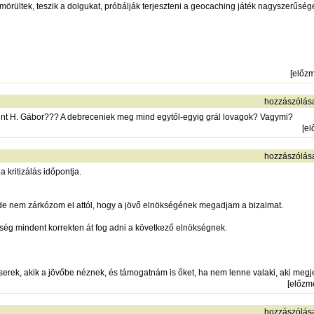
rültek, teszik a dolgukat, próbálják terjeszteni a geocaching játék nagyszerűség
[
előz
hozzászólás
int H. Gábor??? A debreceniek meg mind egytől-egyig grál lovagok? Vagymi?
[
el
hozzászólás
a kritizálás időpontja.
 de nem zárkózom el attól, hogy a jövő elnökségének megadjam a bizalmat.
kség mindent korrekten át fog adni a következő elnökségnek.
erek, akik a jövőbe néznek, és támogatnám is őket, ha nem lenne valaki, aki megj
[
előzm
hozzászólás