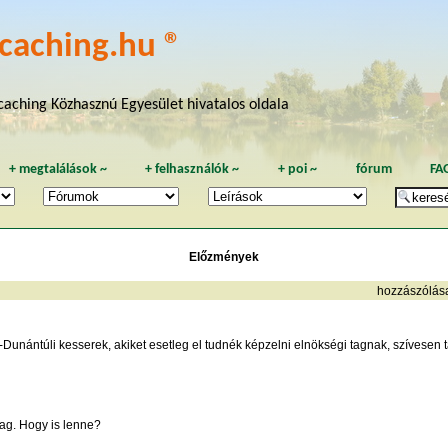
caching.hu ®
aching Közhasznú Egyesület hivatalos oldala
+
megtalálások
~
+
felhasználók
~
+
poi
~
fórum
FA
Előzmények
hozzászólás
unántúli kesserek, akiket esetleg el tudnék képzelni elnökségi tagnak, szívesen 
vag. Hogy is lenne?