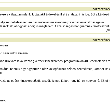
hozzászólás
kre a választ mindenki tudja, akit érdekel és illet és játszani jár ide. Sőt a kérdező i
 tudja rendeltetésszerűen használni és másokat megzavar az erőszakosságával.
aszolnék, ahogy azt eddig is megtettem. A szélsőséges hangnemnek teret viszont ne
[
el
hozzászólás
kórusa
ett nem tudok elmenni.
oszló városával közös gyermek kincskeresési programunkon 40+ csemete vett ré
geoláda, bennük egy-egy puzzle-rész, az egészhez színes, személetes, korabeli kaló
i.
zte az egész kincskeresősdit, a szüleik meg látták, hogy hú, ez nagyon jó, ÉS el
znek.