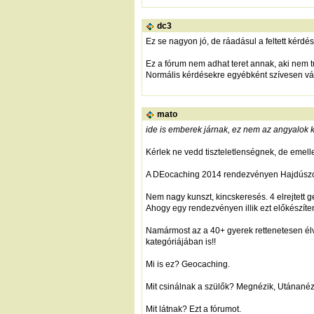
dc3
Ez se nagyon jó, de ráadásul a feltett kérdése
Ez a fórum nem adhat teret annak, aki nem
Normális kérdésekre egyébként szívesen vál
mato
ide is emberek járnak, ez nem az angyalok 
Kérlek ne vedd tiszteletlenségnek, de emell
A DEocaching 2014 rendezvényen Hajdúszob
Nem nagy kunszt, kincskeresés. 4 elrejtett 
Ahogy egy rendezvényen illik ezt előkészíten
Namármost az a 40+ gyerek rettenetesen élve
kategóriájában is!!
Mi is ez? Geocaching.
Mit csinálnak a szülők? Megnézik, Utánané
Mit látnak? Ezt a fórumot.