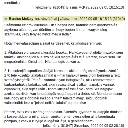
mentünk.)
[
előzmény
: (81049) Blasius McKay, 2022.09.05 18:15:13]
Blasius McKay
hozzászólásai
|
válasz erre
| 2022.09.05 18:15:13 (81049)
Számomra ez örök dilemma. Ott a helyszínen, harminc perc avarfötrés és
agytorna után hogyan döntöm el, hogy éppen én nem vagyok elég
szemfüles, vagy tényleg nincs meg a láda?
Hogy megválaszoljam a saját kérdésemet, két módszerem van:
1. Általában elolvasom a korábbi logokat. Ha közvetlenül előttem szólók sem
találták, akkor hajlok a jelszó nélküli megtalálás felé. Persze, ekkor sem illik
megspórolni a fötrési időt. Hátha mégis ott van az.
2. Ha sokrejtős sporttárs ládáját keresem, akkor - még csekélynek számító,
270 felé közelítő találatszámnál is - már kialakult némi profil bennem a rejtő
személyiségéről. Például vannak olyan ládagazdák, akik rendszeresen
karbantartják a ládáikat, sőt, akár ravasz álcát is alkalmaznak, s vannak
olyanok is, akik rejtés után - finom kifejezéssel élve - sorsukra hagyják
azokat, és ritkán van lehetőségük meglátogatni a dobozkát. Mondanom sem
kell, hogy az előbbinél inkább a "nem találtam meg", míg utóbbinál
valószínűbb lesz a "jelszó nélküli találat" bejelentése.
Persze, ezek csak az én gondolataim. A kérdés ugyanaz: mi alapján döntsön
a kesser abban a pillanatban, amikor reményvesztetten áll a koordináta
pontjain, s csak a kütyüje villogását látja, a geoládát nem?
[
előzmény
: (81047) Strombus, 2022.09.05 02:28:16]