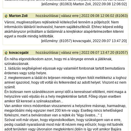
[
előzmény
: (81063) Marton Zoli, 2022.09.08 12:06:02]
Marton Zoli
hozzászólásai
|
válasz erre
| 2022.09.08 12:06:02 (81063)
Városi, mugliveszélyes rejtéseknél kötelezővé tenném a pótjelszót. Nem
információs tábláról leolvasóst, hanem sajátkészítésűt. Ehhez képest eddig
akárhányszor próbáltam a ládáimnál a kirejtéskor alapértelmezetten kitenni
egyet a modik mindig letiltották.
[
előzmény
: (81057) kovacsgabi, 2022.09.07 13:47:20]
kovacsgabi
hozzászólásai
|
válasz erre
| 2022.09.07 13:47:20 (81057)
Én néha elgondolkodom azon, hogy mi a lényege ennek a játéknak,
szórakozásnak.
1. ládázás segítségével eljussak egy valamiért fontosnak tartott bemutatásra
érdemes vagy szép helyre.
2. megkeressem a ládát és teljesen mindegy milyen fotót mellékelsz a loghoz
amivel igazolod, hogy ott voltál és felkerested az adott helyet. Viszont ez nem
számít.
Én biztosan nem szándékozom annyi időt a kereséssel eltölteni, mint maga a
helyszínre való eljutás és a hely megtekintése tartott. Főleg olyan esetben
amikor tűt keresel a szénakazalban...
Van amikor nincs módomban visszamenni a helyszínre másnap, harmadnap,
megpróbálni még egyszer mert 200 km-re vagy. Esetleg nincs lehetőséged
fürkészni, mert a belvárosban van a rejtek és "légy óvatos..." :(
Szóval volt már olyan, hogy elgondolkodtam, hogy szükségem van-e erre,
pedig családi nyaralásnál most már itt nézem meg először, hogy mit tudnék
adott területen vagy útvonalon megtekinteni.(Idén is így volt amikor Bajára