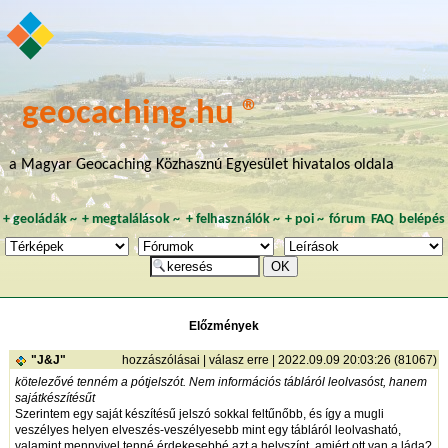
geocaching.hu ®
a Magyar Geocaching Közhasznú Egyesület hivatalos oldala
+
geoládák
~
+
megtalálások
~
+
felhasználók
~
+
poi
~
fórum
FAQ
belépés
Előzmények
"J&J"
hozzászólásai
|
válasz erre
| 2022.09.09 20:03:26 (81067)
kötelezővé tenném a pótjelszót. Nem információs tábláról leolvasóst, hanem
sajátkészítésűt
Szerintem egy saját készítésű jelszó sokkal feltűnőbb, és így a mugli
veszélyes helyen elveszés-veszélyesebb mint egy tábláról leolvasható,
valamint mennyivel tenné érdekesebbé azt a helyszínt, amiért ott van a láda?