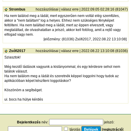
Strombus
hozzászólásai
|
válasz erre
| 2022.09.05 02:28:16 (81047)
Ha nem találod meg a ládát, mert egyszerűen nem voltál elég szemfüles,
akkor a "nem találtam" log a helyes. Ehhez nem szükséges fényképet
feltölteni. Ha nem találtad meg a ládát, mert az éppen elveszett, vagy
megtaláltad, de olvashatatlan a jelszó, akkor kell fotólog, amit a rejtő vagy
elfogad vagy nem.
[
előzmény
: (81036) Zsófi2017, 2022.08.22 13:10:08]
Zsófi2017
hozzászólásai
|
válasz erre
| 2022.08.22 13:10:08 (81036)
Sziasztok!
Még kezdő ládások vagyunk a kislányommal, és egy kérdesre sehol nem
találok választ.
Ha nem találom meg a ládát és szeretnék képpel loggolni hogy tudok az
aplikációban képet készíteni loggoláskor?
Köszönöm a segítséget.
ui. bocs ha hülye kérdés
Bejelentkezés
név:
jelszó:
tárolás
[
regisztráció
]