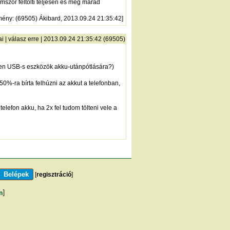
mszor feltölti teljesen és még marad
mény
: (69505) Ákibard, 2013.09.24 21:35:42]
ai
|
válasz erre
| 2013.09.24 21:35:42 (69505)
lyen USB-s eszközök akku-utánpótlására?)
50%-ra bírta felhúzni az akkut a telefonban,
efon akku, ha 2x fel tudom tölteni vele a
[
regisztráció
]
m
]