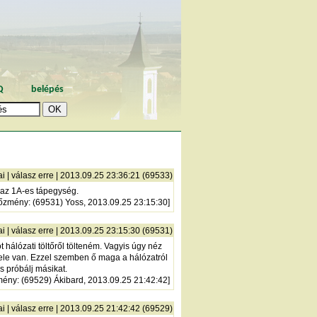
Q
belépés
ai
|
válasz erre
| 2013.09.25 23:36:21 (69533)
i az 1A-es tápegység.
lőzmény
: (69531) Yoss, 2013.09.25 23:15:30]
ai
|
válasz erre
| 2013.09.25 23:15:30 (69531)
t hálózati töltőről tölteném. Vagyis úgy néz
tt tele van. Ezzel szemben ő maga a hálózatról
s próbálj másikat.
mény
: (69529) Ákibard, 2013.09.25 21:42:42]
ai
|
válasz erre
| 2013.09.25 21:42:42 (69529)