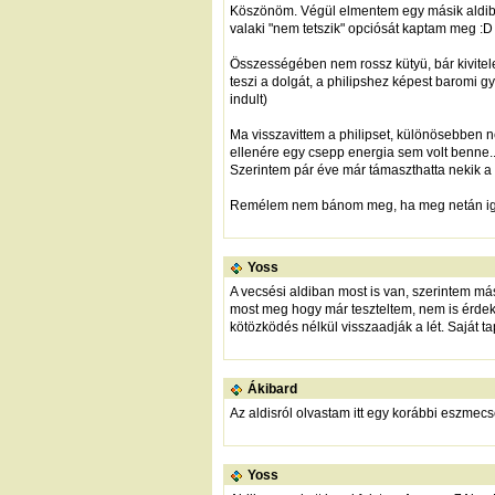
Köszönöm. Végül elmentem egy másik aldiba,
valaki "nem tetszik" opciósát kaptam meg :D
Összességében nem rossz kütyü, bár kivitele
teszi a dolgát, a philipshez képest baromi gyo
indult)
Ma visszavittem a philipset, különösebben n
ellenére egy csepp energia sem volt benne..
Szerintem pár éve már támaszthatta nekik a po
Remélem nem bánom meg, ha meg netán igen,
Yoss
A vecsési aldiban most is van, szerintem más
most meg hogy már teszteltem, nem is érdeke
kötözködés nélkül visszaadják a lét. Saját t
Ákibard
Az aldisról olvastam itt egy korábbi eszmecse
Yoss