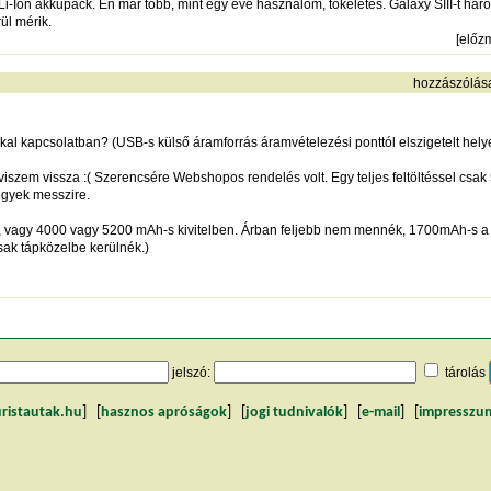
Li-Ion akkupack. Én már több, mint egy éve használom, tökéletes. Galaxy SIII-t háro
ül mérik.
[
előz
hozzászólás
kal kapcsolatban? (USB-s külső áramforrás áramvételezési ponttól elszigetelt he
 viszem vissza :( Szerencsére Webshopos rendelés volt. Egy teljes feltöltéssel csak 
gyek messzire.
vagy 4000 vagy 5200 mAh-s kivitelben. Árban feljebb nem mennék, 1700mAh-s a tel
sak tápközelbe kerülnék.)
jelszó:
tárolás
uristautak.hu
] [
hasznos apróságok
] [
jogi tudnivalók
] [
e-mail
] [
impresszu