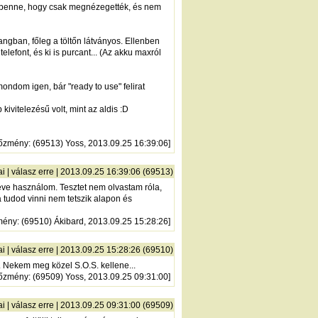
om benne, hogy csak megnézegették, és nem
ngban, főleg a töltőn látványos. Ellenben
telefont, és ki is purcant... (Az akku maxról
ndom igen, bár "ready to use" felirat
ivitelezésű volt, mint az aldis :D
lőzmény
: (69513) Yoss, 2013.09.25 16:39:06]
ai
|
válasz erre
| 2013.09.25 16:39:06 (69513)
 éve használom. Tesztet nem olvastam róla,
 tudod vinni nem tetszik alapon és
mény
: (69510) Ákibard, 2013.09.25 15:28:26]
ai
|
válasz erre
| 2013.09.25 15:28:26 (69510)
g. Nekem meg közel S.O.S. kellene...
lőzmény
: (69509) Yoss, 2013.09.25 09:31:00]
ai
|
válasz erre
| 2013.09.25 09:31:00 (69509)