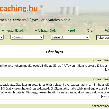
caching.hu ®
aching Közhasznú Egyesület hivatalos oldala
+
megtalálások
~
+
felhasználók
~
+
poi
~
fórum
FA
Előzmények
hozzászólás
i helyett, nekem megtáltosodott tőle az S3-as :) A Tevion nálam is sokáig tölt, kics
[
e
hozzászólás
ack látszólag lassan veszi fel a töltést, viszont gyorsabban adja le, mint ha a teló
. 2-3 órát, viszont ha erről az akkupakkról töltöm, akkor alig több, mint egy óra ala
saját töltőm hibája is. Mindegy, nekem bejött, ha neked nem, akkor meg vidd vissza é
[
előz
hozzászólás