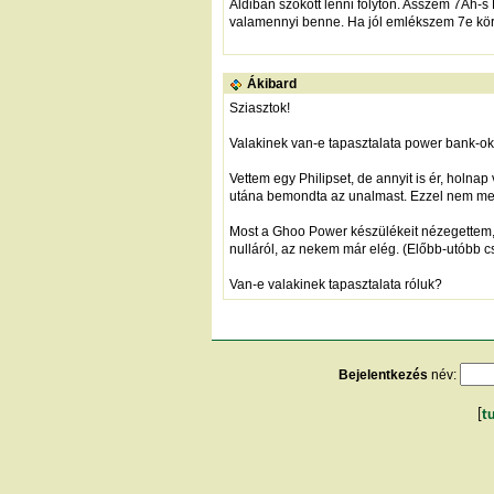
Aldiban szokott lenni folyton. Asszem 7Ah-s 
valamennyi benne. Ha jól emlékszem 7e kör
Ákibard
Sziasztok!
Valakinek van-e tapasztalata power bank-ok
Vettem egy Philipset, de annyit is ér, holnap
utána bemondta az unalmast. Ezzel nem me
Most a Ghoo Power készülékeit nézegettem, 
nulláról, az nekem már elég. (Előbb-utóbb c
Van-e valakinek tapasztalata róluk?
Bejelentkezés
név:
[
t