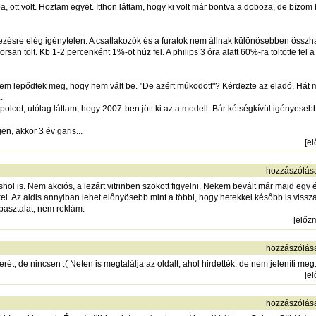
 ott volt. Hoztam egyet. Itthon láttam, hogy ki volt már bontva a doboza, de bíz
zésre elég igénytelen. A csatlakozók és a furatok nem állnak különösebben összha
rsan tölt. Kb 1-2 percenként 1%-ot húz fel. A philips 3 óra alatt 60%-ra töltötte fel a 
em lepődtek meg, hogy nem vált be. "De azért működött"? Kérdezte az eladó. Hát mo
.
lcot, utólag láttam, hogy 2007-ben jött ki az a modell. Bár kétségkívül igényesebb k
 akkor 3 év garis...
[
e
hozzászólás
hol is. Nem akciós, a lezárt vitrinben szokott figyelni. Nekem bevált már majd egy
l. Az aldis annyiban lehet előnyösebb mint a többi, hogy hetekkel később is vissza
apasztalat, nem reklám.
[
előz
hozzászólás
rét, de nincsen :( Neten is megtalálja az oldalt, ahol hirdették, de nem jeleníti me
[
e
hozzászólás