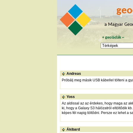
geo
a Magyar Geoc
+
geoládák
~
Andreas
Próbálj meg másik USB kábellel tölteni a gyár
Yoss
Az aldissal az az érdekes, hogy maga az akkup
ki, hogy a Galaxy S3 hálózatról eltöltődik kb
képes fél napig töltődni. Persze ez lehet a 
Ákibard