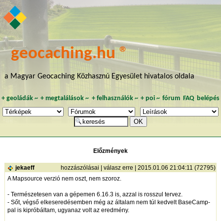
geocaching.hu ®
a Magyar Geocaching Közhasznú Egyesület hivatalos oldala
+
geoládák
~
+
megtalálások
~
+
felhasználók
~
+
poi
~
fórum
FAQ
belépés
Előzmények
jekaeff
hozzászólásai
|
válasz erre
| 2015.01.06 21:04:11 (72795)
A Mapsource verzió nem oszt, nem szoroz.
- Természetesen van a gépemen 6.16.3 is, azzal is rosszul tervez.
- Sőt, végső elkeseredésemben még az általam nem túl kedvelt BaseCamp-
pal is kipróbáltam, ugyanaz volt az eredmény.