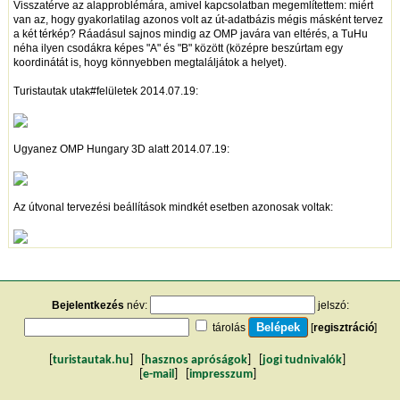
Visszatérve az alapproblémára, amivel kapcsolatban megemlítettem: miért
van az, hogy gyakorlatilag azonos volt az út-adatbázis mégis másként tervez
a két térkép? Ráadásul sajnos mindig az OMP javára van eltérés, a TuHu
néha ilyen csodákra képes "A" és "B" között (középre beszúrtam egy
koordinátát is, hoyg könnyebben megtaláljátok a helyet).
Turistautak utak#felületek 2014.07.19:
Ugyanez OMP Hungary 3D alatt 2014.07.19:
Az útvonal tervezési beállítások mindkét esetben azonosak voltak:
Bejelentkezés
név:
jelszó:
tárolás
[
regisztráció
]
[
turistautak.hu
] [
hasznos apróságok
] [
jogi tudnivalók
]
[
e-mail
] [
impresszum
]