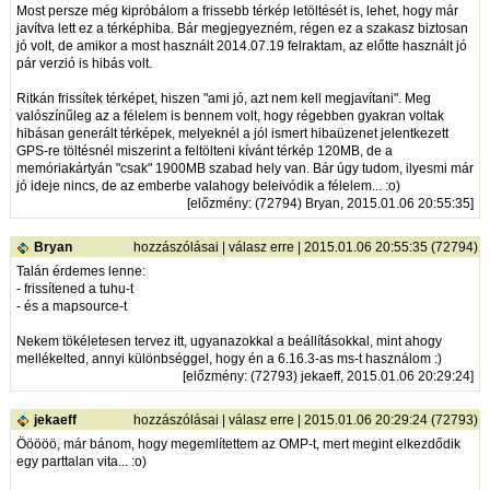
Most persze még kipróbálom a frissebb térkép letöltését is, lehet, hogy már
javítva lett ez a térképhiba. Bár megjegyezném, régen ez a szakasz biztosan
jó volt, de amikor a most használt 2014.07.19 felraktam, az előtte használt jó
pár verzió is hibás volt.
Ritkán frissítek térképet, hiszen "ami jó, azt nem kell megjavítani". Meg
valószínűleg az a félelem is bennem volt, hogy régebben gyakran voltak
hibásan generált térképek, melyeknél a jól ismert hibaüzenet jelentkezett
GPS-re töltésnél miszerint a feltölteni kívánt térkép 120MB, de a
memóriakártyán "csak" 1900MB szabad hely van. Bár úgy tudom, ilyesmi már
jó ideje nincs, de az emberbe valahogy beleivódik a félelem... :o)
[
előzmény
: (72794) Bryan, 2015.01.06 20:55:35]
Bryan
hozzászólásai
|
válasz erre
| 2015.01.06 20:55:35 (72794)
Talán érdemes lenne:
- frissítened a tuhu-t
- és a mapsource-t
Nekem tökéletesen tervez itt, ugyanazokkal a beállításokkal, mint ahogy
mellékelted, annyi különbséggel, hogy én a 6.16.3-as ms-t használom :)
[
előzmény
: (72793) jekaeff, 2015.01.06 20:29:24]
jekaeff
hozzászólásai
|
válasz erre
| 2015.01.06 20:29:24 (72793)
Ööööö, már bánom, hogy megemlítettem az OMP-t, mert megint elkezdődik
egy parttalan vita... :o)