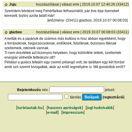
Juju
hozzászólásai
|
válasz erre
| 2019.10.07 12:40:26 (33412)
Szerintem kérdezd meg Fehérfarkas felhasználót, pár éve épp ilyeneket
keresett, biztos azóta talált már!
[
előzmény
: (33411) glazbox, 2019.10.07 00:08:03]
glazbox
hozzászólásai
|
válasz erre
| 2019.10.07 00:08:03 (33411)
A kelták és a japánok de számos más kultúra is hisz abban egyébként, hogy
a forrásoknak, hegycsúcsoknak, erdőknek, folyóknak, bizonyos fáknak
szellemeik, isteneik vannak.
Ti nem éreztétek azt bizonyos helyeken, hogy különféle lelkek, szellemek
energiái vélhetők felfedezni ott?
Például a gulács tetején egy csomó pillangó volt, de találtam egy két forrást
amik szó szerint hivogattak, akár az erdő legmélyére is. Mit gondoltok erről?
Bejelentkezés
név:
jelszó:
tárolás
[
regisztráció
]
[
turistautak.hu
] [
hasznos apróságok
] [
jogi tudnivalók
]
[
e-mail
] [
impresszum
]