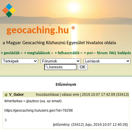
geocaching.hu ®
a Magyar Geocaching Közhasznú Egyesület hivatalos oldala
+
geoládák
~
+
megtalálások
~
+
felhasználók
~
+
poi
~
fórum
FAQ
belépés
Előzmények
V_Gabor
hozzászólásai
|
válasz erre
| 2019.10.07 17:42:09 (33413)
feherfarkas = glazbox (ua. az email)
https://geocaching.hu/users.geo?id=78298
:)
[
előzmény
: (33412) Juju, 2019.10.07 12:40:26]