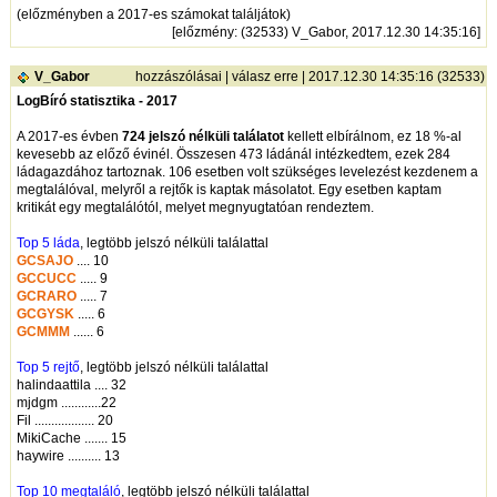
(előzményben a 2017-es számokat találjátok)
[
előzmény
: (32533) V_Gabor, 2017.12.30 14:35:16]
V_Gabor
hozzászólásai
|
válasz erre
| 2017.12.30 14:35:16 (32533)
LogBíró statisztika - 2017
A 2017-es évben
724 jelszó nélküli találatot
kellett elbírálnom, ez 18 %-al
kevesebb az előző évinél. Összesen 473 ládánál intézkedtem, ezek 284
ládagazdához tartoznak. 106 esetben volt szükséges levelezést kezdenem a
megtalálóval, melyről a rejtők is kaptak másolatot. Egy esetben kaptam
kritikát egy megtalálótól, melyet megnyugtatóan rendeztem.
Top 5 láda
, legtöbb jelszó nélküli találattal
GCSAJO
.... 10
GCCUCC
..... 9
GCRARO
..... 7
GCGYSK
..... 6
GCMMM
...... 6
Top 5 rejtő
, legtöbb jelszó nélküli találattal
halindaattila .... 32
mjdgm ............22
Fil .................. 20
MikiCache ....... 15
haywire .......... 13
Top 10 megtaláló
, legtöbb jelszó nélküli találattal