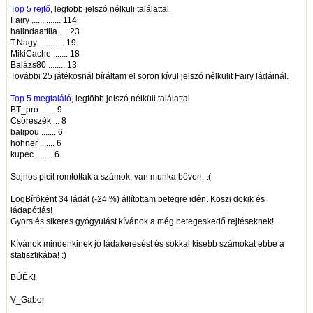
Top 5 rejtő
, legtöbb jelszó nélküli találattal
Fairy .............. 114
halindaattila .... 23
T.Nagy ............ 19
MikiCache ....... 18
Balázs80 ........ 13
További 25 játékosnál bíráltam el soron kívül jelszó nélkülit Fairy ládáinál.
Top 5 megtaláló
, legtöbb jelszó nélküli találattal
BT_pro ....... 9
Csöreszék ... 8
balipou ....... 6
hohner ....... 6
kupec ........ 6
Sajnos picit romlottak a számok, van munka bőven. :(
LogBíróként 34 ládát (-24 %) állítottam betegre idén. Köszi dokik és
ládapótlás!
Gyors és sikeres gyógyulást kívánok a még betegeskedő rejtéseknek!
Kívánok mindenkinek jó ládakeresést és sokkal kisebb számokat ebbe a
statisztikába! :)
BÚÉK!
V_Gabor