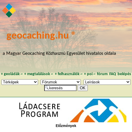
geocaching.hu ®
a Magyar Geocaching Közhasznú Egyesület hivatalos oldala
+
geoládák
~
+
megtalálások
~
+
felhasználók
~
+
poi
~
fórum
FAQ
belépés
Előzmények