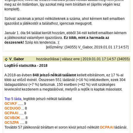
meg az én listámban, így azokat még nem bíráltam el (április végén lesz
komplett).
Szóval: azoknak a jelszó nélkülieknek a száma, ahol kérnem kell emailben
igazolást a játékostól a találathoz, igencsak megugrott.
Január 1. óta 94 találat került hozzám, ebből 34-nél kellett emailben kérnem
a játékosokat valamilyen igazolásra.
Ez több, mint a harmada az
összesnek!
Szép kis tendencia. :(
[
előzmény
: (34055) V_Gabor, 2019.01.01 17:14:57]
V_Gabor
hozzászólásai
|
válasz erre
| 2019.01.01 17:14:57 (34055)
LogBíró statisztika - 2018
A 2018-as évben
848 jelszó nélküli találatot
kellett elbírálnom, ez 17 %-al
több az előző évinél. Összesen 551 ládánál (+16 %) intézkedtem, ezek 304
ládagazdához (+7 %) tartoznak. 150 esetben (+42 %) volt szükséges
levelezést kezdenem a megtalálóval, melyről a rejtők is kaptak másolatot.
Top 5 láda
, legtöbb jelszó nélküli találattal
GCVKF
...... 9
GCDUGO
... 8
GCPAAI
..... 8
GCVBOK
.... 8
GCSZPA
..... 8
További 57 játékosnál bíráltam el soron kívül jelszó nélkülit
GCPAAI
ládánál.