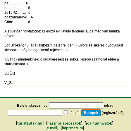
paul .............. 10
hohner ............ 8
2016PZ ........... 6
boszorkányok ... 6
Göde ............... 6
Alapvetően folytatódott az előző évi javuló tendencia, de még van munka
bőven.
LogBíróként 45 ládát állítottam betegre idén. :( Gyors és sikeres gyógyulást
kívánok a még betegeskedő rejtéseknek!
Kívánok mindenkinek jó ládakeresést és sokkal kisebb számokat ebbe a
statisztikába! :)
BÚÉK!
V_Gabor
Bejelentkezés
név:
jelszó:
tárolás
[
regisztráció
]
[
turistautak.hu
] [
hasznos apróságok
] [
jogi tudnivalók
]
[
e-mail
] [
impresszum
]