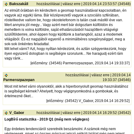
Bakszakáll
hozzászólásai
|
válasz erre
| 2019.04.14 23:53:57 (34548)
Az elmúlt órákban én kérdeztem a geomap használatával kapcsolatban, én
vagyok a(z egyik) láma. Bár középvezető vagyok a szociális szférában,
röstellkedve vallom be, hogy okostelefonom is talán csak másfél éve van.
Mert annyira jól megy... Vagy azért mert bár dolgoztam külföldön és
mehettem is volna külföldre, saját elhatározásból hazajöttem világvégi
szülőföldemre, ahol éppen hogy kijöttünk a barlangból, azaz a modemek
világából. És ez nagyjából egyenlő a minimálbéres szegénységgel, meg a
sok-sok önkéntes feladattal.
Mit lehet várni? Azt, hogy nyíltan kérdezünk, és aztán szégyenkezünk, hogy
ilyen egyszerű dologban is segítségre szorulunk... Ne haragudj ezért rám
vagy ránk...
[
előzmény
: (34546) Parmerozpazepan, 2019.04.14 19:33:37]
hozzászólásai
|
válasz erre
| 2019.04.14
Parmerozpazepan
19:33:37 (34546)
Most mit lehet várni olyanoktól, akik a hiperbonyolult geomap használatához
is segítséget kérnek? Ahelyett, hogy végignyomkodná a gombokak, és
értelmezné őket...
[
előzmény
: (34542) V_Gabor, 2019.04.14 16:29:52]
V_Gabor
hozzászólásai
|
válasz erre
| 2019.04.14 16:29:52 (34542)
LogBíró statisztika - 2019 Q1 (még nem végleges)
Egy érdekes tendenciáról szeretnék beszámolni. A számok még nem
véglegesek, mivel az összes márciusi jelszó nélküli találat még nem jelent