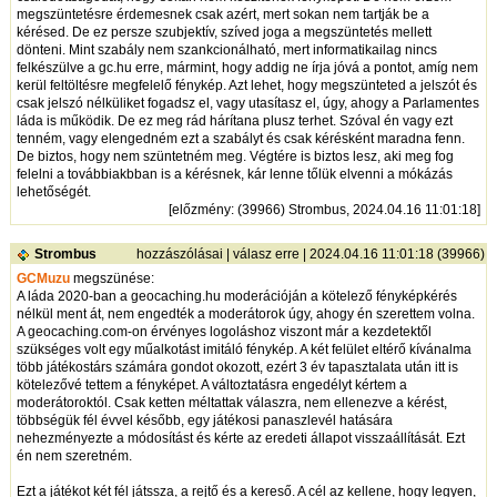
megszüntetésre érdemesnek csak azért, mert sokan nem tartják be a
kérésed. De ez persze szubjektív, szíved joga a megszüntetés mellett
dönteni. Mint szabály nem szankcionálható, mert informatikailag nincs
felkészülve a gc.hu erre, mármint, hogy addig ne írja jóvá a pontot, amíg nem
kerül feltöltésre megfelelő fénykép. Azt lehet, hogy megszünteted a jelszót és
csak jelszó nélküliket fogadsz el, vagy utasítasz el, úgy, ahogy a Parlamentes
láda is működik. De ez meg rád hárítana plusz terhet. Szóval én vagy ezt
tenném, vagy elengedném ezt a szabályt és csak kérésként maradna fenn.
De biztos, hogy nem szüntetném meg. Végtére is biztos lesz, aki meg fog
felelni a továbbiakbban is a kérésnek, kár lenne tőlük elvenni a mókázás
lehetőségét.
[
előzmény
: (39966) Strombus, 2024.04.16 11:01:18]
Strombus
hozzászólásai
|
válasz erre
| 2024.04.16 11:01:18 (39966)
GCMuzu
megszünése:
A láda 2020-ban a geocaching.hu moderációján a kötelező fényképkérés
nélkül ment át, nem engedték a moderátorok úgy, ahogy én szerettem volna.
A geocaching.com-on érvényes logoláshoz viszont már a kezdetektől
szükséges volt egy műalkotást imitáló fénykép. A két felület eltérő kívánalma
több játékostárs számára gondot okozott, ezért 3 év tapasztalata után itt is
kötelezővé tettem a fényképet. A változtatásra engedélyt kértem a
moderátoroktól. Csak ketten méltattak válaszra, nem ellenezve a kérést,
többségük fél évvel később, egy játékosi panaszlevél hatására
nehezményezte a módosítást és kérte az eredeti állapot visszaállítását. Ezt
én nem szeretném.
Ezt a játékot két fél játssza, a rejtő és a kereső. A cél az kellene, hogy legyen,