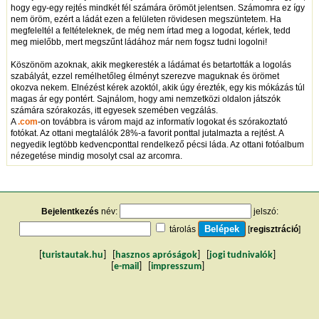
hogy egy-egy rejtés mindkét fél számára örömöt jelentsen. Számomra ez így
nem öröm, ezért a ládát ezen a felületen rövidesen megszüntetem. Ha
megfeleltél a feltételeknek, de még nem írtad meg a logodat, kérlek, tedd
meg mielőbb, mert megszűnt ládához már nem fogsz tudni logolni!
Köszönöm azoknak, akik megkeresték a ládámat és betartották a logolás
szabályát, ezzel remélhetőleg élményt szerezve maguknak és örömet
okozva nekem. Elnézést kérek azoktól, akik úgy érezték, egy kis mókázás túl
magas ár egy pontért. Sajnálom, hogy ami nemzetközi oldalon játszók
számára szórakozás, itt egyesek szemében vegzálás.
A
.com
-on továbbra is várom majd az informatív logokat és szórakoztató
fotókat. Az ottani megtalálók 28%-a favorit ponttal jutalmazta a rejtést. A
negyedik legtöbb kedvencponttal rendelkező pécsi láda. Az ottani fotóalbum
nézegetése mindig mosolyt csal az arcomra.
Bejelentkezés
név:
jelszó:
tárolás
[
regisztráció
]
[
turistautak.hu
] [
hasznos apróságok
] [
jogi tudnivalók
]
[
e-mail
] [
impresszum
]