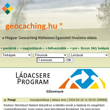
geocaching.hu ®
a Magyar Geocaching Közhasznú Egyesület hivatalos oldala
+
geoládák
~
+
megtalálások
~
+
felhasználók
~
+
poi
~
fórum
FAQ
belépés
Előzmények
Pongi
hozzászólásai
|
válasz erre
| 2024.04.16 11:35:02 (39968)
Kedves Strombus! Nekem tetszett ez a kikötés ennél a ládánál és megértem
csalódottságodat, hogy sokan nem készítenek fényképet. De nem érzem