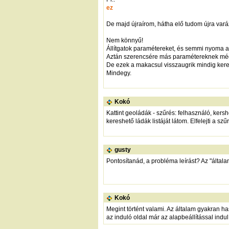
ez
De majd újraírom, hátha elő tudom újra varáz
Nem könnyű!
Állítgatok paramétereket, és semmi nyoma a
Aztán szerencsére más paramétereknek mégis 
De ezek a makacsul visszaugrik mindig kere
Mindegy.
Kokó
Kattint geoládák - szűrés: felhasználó, kersh
kereshető ládák listáját látom. Elfelejti a sz
gusty
Pontosítanád, a probléma leírást? Az "ált
Kokó
Megint történt valami. Az általam gyakran h
az induló oldal már az alapbeállítással indu