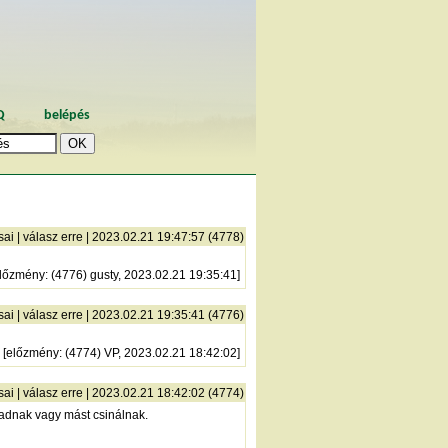
Q
belépés
sai
|
válasz erre
| 2023.02.21 19:47:57 (4778)
lőzmény
: (4776) gusty, 2023.02.21 19:35:41]
sai
|
válasz erre
| 2023.02.21 19:35:41 (4776)
[
előzmény
: (4774) VP, 2023.02.21 18:42:02]
sai
|
válasz erre
| 2023.02.21 18:42:02 (4774)
adnak vagy mást csinálnak.