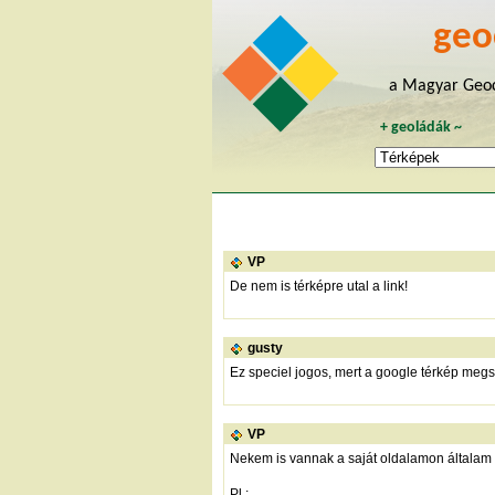
geo
a Magyar Geoc
+
geoládák
~
VP
De nem is térképre utal a link!
gusty
Ez speciel jogos, mert a google térkép megs
VP
Nekem is vannak a saját oldalamon általam
Pl.: