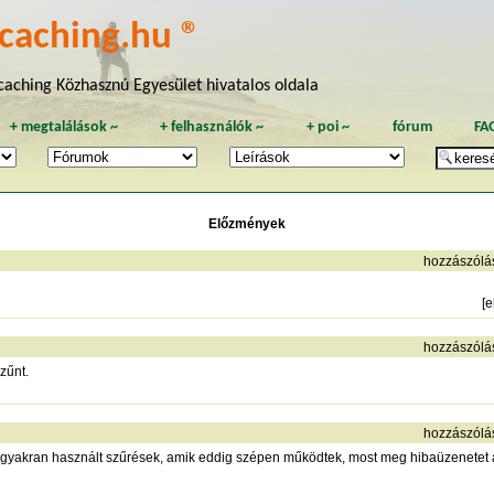
caching.hu ®
aching Közhasznú Egyesület hivatalos oldala
+
megtalálások
~
+
felhasználók
~
+
poi
~
fórum
FA
Előzmények
hozzászólá
[
e
hozzászólá
zűnt.
hozzászólá
 gyakran használt szűrések, amik eddig szépen működtek, most meg hibaüzenetet 