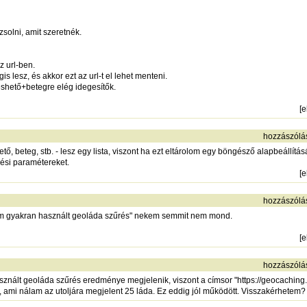
solni, amit szeretnék.
z url-ben.
lesz, és akkor ezt az url-t el lehet menteni.
shető+betegre elég idegesítők.
[
e
hozzászólá
ető, beteg, stb. - lesz egy lista, viszont ha ezt eltárolom egy böngésző alapbeállít
űrési paramétereket.
[
e
hozzászólá
alam gyakran használt geoláda szűrés" nekem semmit nem mond.
[
e
hozzászólá
asznált geoláda szűrés eredménye megjelenik, viszont a címsor "
https://geocaching
l, ami nálam az utoljára megjelent 25 láda. Ez eddig jól működött. Visszakérhetem?