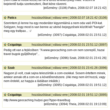
bejelentő tudja szerkeszteni, őket kéne rávenni.
[
előzmény
: (3106) Patics, 2008.02.07 18:21:42]
Patics
hozzászólásai
|
válasz erre
| 2008.02.07 18:21:42 (3106)
Szerintem jó lenne ha egy moderátor kigyomlálná a nem oda való POI-kat.
Szégyen, hogy most is van benne az utolsó bejegyzések között két "hangár"
meg egy trafipax... :-/
[
előzmény
: (3097) Csigabiga, 2008.02.01 23:51:12]
Csigabiga
hozzászólásai
|
válasz erre
| 2008.02.01 23:51:12 (3097)
Pedig ott van a fejlécében: "A www.geocaching.com-on nem szereplő, hazai
travel bugok gyűjtőhelye"...
[
előzmény
: (3096) Szab, 2008.02.01 23:41:26]
Szab
hozzászólásai
|
válasz erre
| 2008.02.01 23:41:26 (3096)
Nagyon jó volt, csak sajna teleszórták a com-osokkal. Sosem értettem minek,
amikor annak ott a com-on a követőrendszere. (Aki meg nem ért hozzá, vagy
nem érdekli, az hagyja a ládában inkább.)
[
előzmény
: (3095) Csigabiga, 2008.02.01 19:51:12]
Csigabiga
hozzászólásai
|
válasz erre
| 2008.02.01 19:51:12 (3095)
http://www.geocaching.hu/poi.geo?type=travelbug
[
előzmény
: (3094) Theia, 2008.02.01 19:13:09]