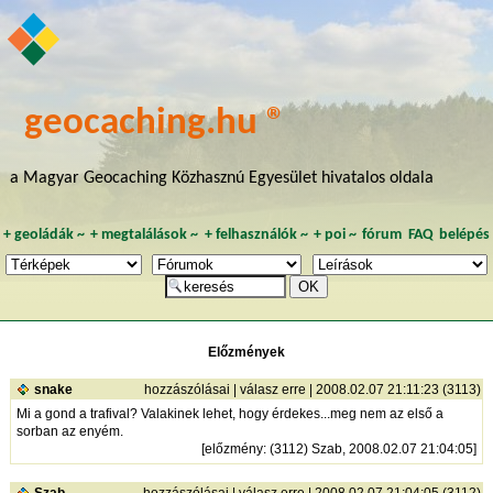
geocaching.hu ®
a Magyar Geocaching Közhasznú Egyesület hivatalos oldala
+
geoládák
~
+
megtalálások
~
+
felhasználók
~
+
poi
~
fórum
FAQ
belépés
Előzmények
snake
hozzászólásai
|
válasz erre
| 2008.02.07 21:11:23 (3113)
Mi a gond a trafival? Valakinek lehet, hogy érdekes...meg nem az első a
sorban az enyém.
[
előzmény
: (3112) Szab, 2008.02.07 21:04:05]
Szab
hozzászólásai
|
válasz erre
| 2008.02.07 21:04:05 (3112)