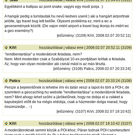
Egyébként a trafipax az pont snake, vagyis egy modi poija. :)
A hangár pedig a turistautak.hu nevű kedves useré:) aki a hangárt airportnak
jelölte, így travel bug lett belőle. Olyasmi probléma ez, mint a wc a
geoesemények között. (De vajon miért airport a travel bug ikonja és miért wc
a geo esemény?)
[
előzmény
: (3109) KiVi, 2008.02.07 20:52:11]
KiVi
hozzászólásai
|
válasz erre
| 2008.02.07 20:52:11 (3109)
"rendbentartása" a moderátorok feladata, nem?
Nem. Mint moderátor csak a Szabályzat 10-es pontjában leírtak a feladata.
Az, hogy van olyan moderátor aki csinál mást is az más tészta.
[
előzmény
: (3108) Patics, 2008.02.07 20:33:24]
Patics
hozzászólásai
|
válasz erre
| 2008.02.07 20:33:24 (3108)
Persze a bejelentőnek is lehetne írni és talán veszi a lapot és törli a POI-t, de
szerintem a geocaching.hu website "rendbentartása" a moderátorok feladata,
nem? Mint ahogy lehet szólni a járókelőnek, hogy ne dobja el a csikket a
kapubejáró előtt de ha mégis eldobja, csak a házmester dolga marad, hogy
összeszedje... :-)
[
előzmény
: (3107) KiVi, 2008.02.07 19:10:42]
KiVi
hozzászólásai
|
válasz erre
| 2008.02.07 19:10:42 (3107)
A moderátoroknak semmi közük a POI-khoz. Páran tudnak POI-t szerkeszteni
(nem csak a modik közül) de ők a tuhus tevékenység miatt. Viszont a