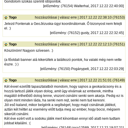
Gondolom szokás szerinti időpontok.
[
előzmény
: (76154) Walterhal, 2017.12.22 22:40:00]
Togo
hozzászólásai
|
válasz erre
| 2017.12.22 22:38:10 (76153)
Jelezd Fontenak a GeoJézuska-ügyi koordinátornak. Ő bizonyost nem felejti
el. :)
[
előzmény
: (76152) gusty, 2017.12.22 22:32:45]
Togo
hozzászólásai
|
válasz erre
| 2017.12.22 22:12:13 (76151)
Köszönöm! Nagyon szívesen. :)
(a főoldali banner alá kikerültek a találkozó pontok, ha valaki még nem vette
észre. :) )
[
előzmény
: (76150) Pogánypeti, 2017.12.22 22:03:29]
Togo
hozzászólásai
|
válasz erre
| 2017.12.22 21:51:01 (76149)
Két évvel ezelőtti tapasztalatból mondom, hogy sajnos a geokarácsony és a
hozzá tartozó játék olyan dolog, amit úgy elvárnak az emberek, mintha
magától érthetődő dolog lenne, viszont csinálni senki sem akarja. Pedig ez is
olyan mint minden láda, ha senki nem rejt, senki nem tud keresni.
Jól eső kaland, mikor beígérik a segítséget, hogy majd csinálnak játékot,
aztán két héttel az esemény előtt tudja meg az ember, hogy bocsi, mégsem
sikerült csinálni.
Két éve ezért volt a sodoku játék mert kínomban ennyi idő alatt nem tudtam
jobbat kitalálni. :(
[
előzmény
: (76148) joco12589, 2017.12.22 19:07:21]