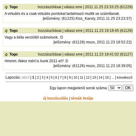
Togo
hozzászólásai
|
válasz erre
| 2011.11.25 23:33:25 (61229)
A virtuális és a csak virtuális pontokat tartalmazó multik se számítanak.
[
előzmény
: (61225) Kiss_Karoly, 2011.11.25 23:23:37]
Togo
hozzászólásai
|
válasz erre
| 2011.11.23 19:18:45 (61129)
Vagy a béta verziótól számolunk. :D
[
előzmény
: (61128) mozo, 2011.11.23 18:52:22]
Togo
hozzászólásai
|
válasz erre
| 2011.11.23 18:41:02 (61127)
Hmmm. Akkor mért is írunk 2011-et? :D
[
előzmény
: (61126) mozo, 2011.11.23 18:39:05]
Lapozás:
|
1
|
|
|
|
|
|
|
|
|
|
|
|
|
|
| ... |
előző
2
3
4
5
6
7
8
9
10
11
12
13
14
15
következő
Egy lapon megjelenő sorok száma:
új hozzászólás
|
témák listája
Bejelentkezés
név:
jelszó:
tárolás
[
regisztráció
]