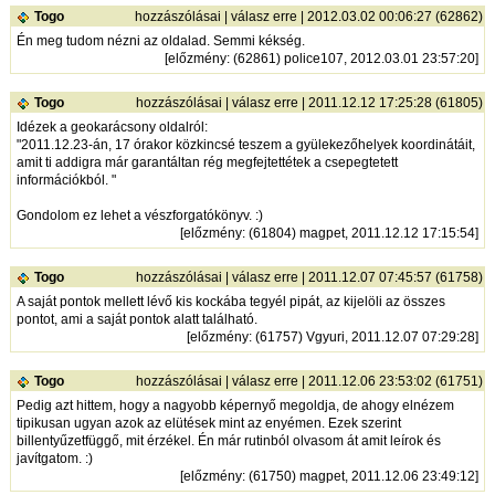
Togo
hozzászólásai
|
válasz erre
| 2012.03.02 00:06:27 (62862)
Én meg tudom nézni az oldalad. Semmi kékség.
[
előzmény
: (62861) police107, 2012.03.01 23:57:20]
Togo
hozzászólásai
|
válasz erre
| 2011.12.12 17:25:28 (61805)
Idézek a geokarácsony oldalról:
"2011.12.23-án, 17 órakor közkincsé teszem a gyülekezőhelyek koordinátáit,
amit ti addigra már garantáltan rég megfejtettétek a csepegtetett
információkból. "
Gondolom ez lehet a vészforgatókönyv. :)
[
előzmény
: (61804) magpet, 2011.12.12 17:15:54]
Togo
hozzászólásai
|
válasz erre
| 2011.12.07 07:45:57 (61758)
A saját pontok mellett lévő kis kockába tegyél pipát, az kijelöli az összes
pontot, ami a saját pontok alatt található.
[
előzmény
: (61757) Vgyuri, 2011.12.07 07:29:28]
Togo
hozzászólásai
|
válasz erre
| 2011.12.06 23:53:02 (61751)
Pedig azt hittem, hogy a nagyobb képernyő megoldja, de ahogy elnézem
tipikusan ugyan azok az elütések mint az enyémen. Ezek szerint
billentyűzetfüggő, mit érzékel. Én már rutinból olvasom át amit leírok és
javítgatom. :)
[
előzmény
: (61750) magpet, 2011.12.06 23:49:12]