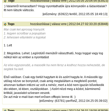
Togo
hozzászólásai
|
válasz erre
| 2012.05.05 20:04:54 (63923)
:) Valamiről lemaradtam? Hogy nyomtathatók újra könnyedén a ládaoldalak?
Itt nem látszik változás.
[
előzmény
: (63922) feri60, 2012.05.05 18:49:13]
Togo
hozzászólásai
|
válasz erre
| 2012.04.27 02:33:20 (63848)
Mar csak ket aprosag hianyzik:
1. legyen scrollbar a popupban
2. lehessen eltuntetni a logokat
1. Lett
2. Megoldva. Lehet. Legördülő menüből választható, hogy loggal vagy log
nélkül kéri az ember a nyomtatást
Az elso egyszerubb, a masodik ha nem fersz a kodhoz hozza nehezebb, de
segitek ha kell.
Első valóban. Csak egy betüt hagytam ki és azért hagyta le. A második igy
utólag nézve se bonyolult, csak amig megtaláltam a megfelelő pontot,
ahonnan tudtam intézni az volt a nehéz, mert a kód nem igazán bővelkedik
div-ekben, id-kben, osztályokban. :) Azért nézd meg a kódot, bárminemű
kritikát, javaslatot szívesen veszek.
De azt már e-mail-ban mert erősen offtopic lenne itt. :)
[
előzmény
: (63781) perRetZ, 2012.04.25 05:39:02]
Togo
hozzászólásai
|
válasz erre
| 2012.04.26 01:19:58 (63839)