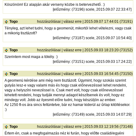
Köszönöm! Ez alapján akár verseny közbe is betervezhető. :)
[
előzmény
: (73196) scele, 2015.09.07 22:33:47]
Togo
hozzászólásai
|
válasz erre
| 2015.09.07 17:44:01 (73191)
Tényleg, azt lehet tudni, hogy a geomenüt, mikortól lehet vételezni, vagy csak
a mikorig tisztázott?
[
előzmény
: (73187) scele, 2015.09.07 10:54:40]
Togo
hozzászólásai
|
válasz erre
| 2015.09.03 18:23:20 (73152)
Szerintem most maga a tökély. :)
[
előzmény
: (73151) scele, 2015.09.03 17:24:22]
Togo
hozzászólásai
|
válasz erre
| 2015.09.03 16:54:45 (73150)
A geomenü kérdése ami még nem tisztázott. Úgymint, hogy szokás szerint
gulyás lesz-e vagy valami más és hogy csak előnevezéssel lehet rendelni,
vagy a helyszíni nevezéssel is. Csak mert volt, hogy csak előnevezéssel
lehetett rendelni, hogy tudják mennyi adagot készítsenek és volt, hogy ez
mindegy volt. Jobb az ilyesmit előre tudni, hogy készüljön az ember.
Az 1250 ft-os ára sincs feltüntetve, bár ez hamar kiderül az űrlap kitöltésekor.
:)
[
előzmény
: (73149) scele, 2015.09.03 14:07:29]
Togo
hozzászólásai
|
válasz erre
| 2015.09.03 12:19:56 (73148)
Értem én, csak a megfogalmazás néz ki furán, hogy előtte családi/egyéni