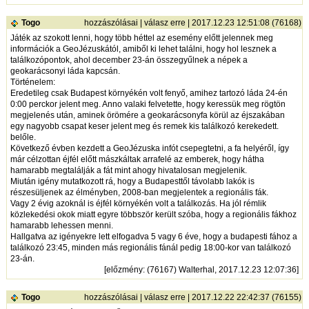
Togo
hozzászólásai
|
válasz erre
| 2017.12.23 12:51:08 (76168)
Játék az szokott lenni, hogy több héttel az esemény előtt jelennek meg
információk a GeoJézuskától, amiből ki lehet találni, hogy hol lesznek a
találkozópontok, ahol december 23-án összegyűlnek a népek a
geokarácsonyi láda kapcsán.
Történelem:
Eredetileg csak Budapest környékén volt fenyő, amihez tartozó láda 24-én
0:00 perckor jelent meg. Anno valaki felvetette, hogy keressük meg rögtön
megjelenés után, aminek örömére a geokarácsonyfa körül az éjszakában
egy nagyobb csapat keser jelent meg és remek kis találkozó kerekedett.
belőle.
Következő évben kezdett a GeoJézuska infót csepegtetni, a fa helyéről, így
már célzottan éjfél előtt mászkáltak arrafelé az emberek, hogy hátha
hamarabb megtalálják a fát mint ahogy hivatalosan megjelenik.
Miután igény mutatkozott rá, hogy a Budapesttől távolabb lakók is
részesüljenek az élményben, 2008-ban megjelentek a regionális fák.
Vagy 2 évig azoknál is éjfél környékén volt a találkozás. Ha jól rémlik
közlekedési okok miatt egyre többször került szóba, hogy a regionális fákhoz
hamarabb lehessen menni.
Hallgatva az igényekre lett elfogadva 5 vagy 6 éve, hogy a budapesti fához a
találkozó 23:45, minden más regionális fánál pedig 18:00-kor van találkozó
23-án.
[
előzmény
: (76167) Walterhal, 2017.12.23 12:07:36]
Togo
hozzászólásai
|
válasz erre
| 2017.12.22 22:42:37 (76155)