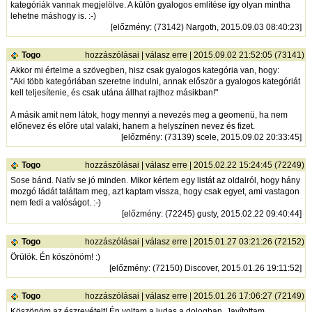
kategóriák vannak megjelölve. A külön gyalogos említése így olyan mintha
lehetne máshogy is. :-)
[
előzmény
: (73142) Nargoth, 2015.09.03 08:40:23]
Togo
hozzászólásai
|
válasz erre
| 2015.09.02 21:52:05 (73141)
Akkor mi értelme a szövegben, hisz csak gyalogos kategória van, hogy:
"Aki több kategóriában szeretne indulni, annak először a gyalogos kategóriát
kell teljesítenie, és csak utána állhat rajthoz másikban!"
A másik amit nem látok, hogy mennyi a nevezés meg a geomenü, ha nem
előnevez és előre utal valaki, hanem a helyszínen nevez és fizet.
[
előzmény
: (73139) scele, 2015.09.02 20:33:45]
Togo
hozzászólásai
|
válasz erre
| 2015.02.22 15:24:45 (72249)
Sose bánd. Natív se jó minden. Mikor kértem egy listát az oldalról, hogy hány
mozgó ládát találtam meg, azt kaptam vissza, hogy csak egyet, ami vastagon
nem fedi a valóságot. :-)
[
előzmény
: (72245) gusty, 2015.02.22 09:40:44]
Togo
hozzászólásai
|
válasz erre
| 2015.01.27 03:21:26 (72152)
Örülök. Én köszönöm! :)
[
előzmény
: (72150) Discover, 2015.01.26 19:11:52]
Togo
hozzászólásai
|
válasz erre
| 2015.01.26 17:06:27 (72149)
Köszönöm az észrevételt! Én voltam a ludas a dologban. Javítottam.