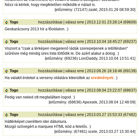
Nézz rá kérlek, hogy megfelelően működik-e nálad is.
[
előzmény
: (72147) zaskl, 2015.01.26 08:59:30]
Togo
hozzászólásai
|
válasz erre
| 2013.12.01 23:28:14 (69609)
Geokarácsony 2013 hír a főoldalon. :)
Togo
hozzászólásai
|
válasz erre
| 2013.10.04 18:45:27 (69237)
Viszont a "csak a térképen megjelenő ládák szerepeljenek a letöltésben"
szűrésre még mindig üres lista töltődik le. De azért alakul a dolog. :)
[
előzmény
: (69236) LionDaddy, 2013.10.04 13:51:41]
Togo
hozzászólásai
|
válasz erre
| 2013.09.26 18:18:46 (69139)
Ha valakit érdekel a verseny oldalára kikerültek az
eredmények
. :)
Togo
hozzászólásai
|
válasz erre
| 2013.08.04 23:22:07 (68637)
Pedig van neked ott megtaláltam logod. :)
[
előzmény
: (68636) Apexsek, 2013.08.04 12:48:09]
Togo
hozzászólásai
|
válasz erre
| 2013.03.27 15:53:33 (67482)
Háttérképet cseréltem idei dátumura.
Mozgó szövegért a marquee HTML kód a felelős. :)
[
előzmény
: (67481) scele, 2013.03.27 15:30:44]