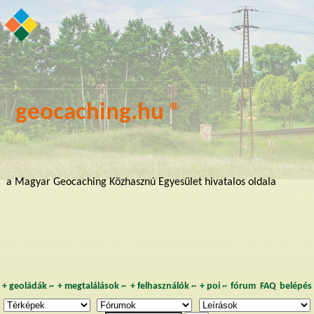
geocaching.hu ®
a Magyar Geocaching Közhasznú Egyesület hivatalos oldala
+
geoládák
~
+
megtalálások
~
+
felhasználók
~
+
poi
~
fórum
FAQ
belépés