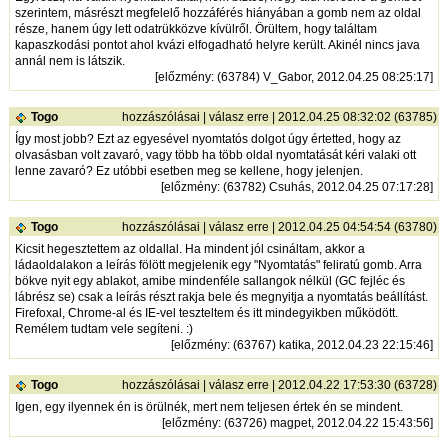
szerintem, másrészt megfelelő hozzáférés hiányában a gomb nem az oldal
része, hanem úgy lett odatrükközve kívülről. Örültem, hogy találtam
kapaszkodási pontot ahol kvázi elfogadható helyre került. Akinél nincs java
annál nem is látszik.
[
előzmény
: (63784) V_Gabor, 2012.04.25 08:25:17]
Togo
hozzászólásai
|
válasz erre
| 2012.04.25 08:32:02 (63785)
Így most jobb? Ezt az egyesével nyomtatós dolgot úgy értetted, hogy az
olvasásban volt zavaró, vagy több ha több oldal nyomtatását kéri valaki ott
lenne zavaró? Ez utóbbi esetben meg se kellene, hogy jelenjen.
[
előzmény
: (63782) Csuhás, 2012.04.25 07:17:28]
Togo
hozzászólásai
|
válasz erre
| 2012.04.25 04:54:54 (63780)
Kicsit hegesztettem az oldallal. Ha mindent jól csináltam, akkor a
ládaoldalakon a leírás fölött megjelenik egy "Nyomtatás" feliratú gomb. Arra
bökve nyit egy ablakot, amibe mindenféle sallangok nélkül (GC fejléc és
lábrész se) csak a leírás részt rakja bele és megnyitja a nyomtatás beállítást.
Firefoxal, Chrome-al és IE-vel teszteltem és itt mindegyikben működött.
Remélem tudtam vele segíteni. :)
[
előzmény
: (63767) katika, 2012.04.23 22:15:46]
Togo
hozzászólásai
|
válasz erre
| 2012.04.22 17:53:30 (63728)
Igen, egy ilyennek én is örülnék, mert nem teljesen értek én se mindent.
[
előzmény
: (63726) magpet, 2012.04.22 15:43:56]