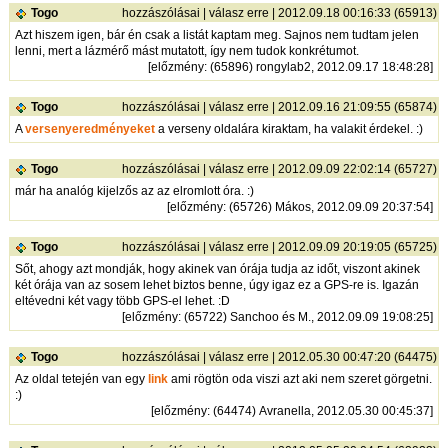
Togo
hozzászólásai
|
válasz erre
| 2012.09.18 00:16:33 (65913)
Azt hiszem igen, bár én csak a listát kaptam meg. Sajnos nem tudtam jelen
lenni, mert a lázmérő mást mutatott, így nem tudok konkrétumot.
[
előzmény
: (65896) rongylab2, 2012.09.17 18:48:28]
Togo
hozzászólásai
|
válasz erre
| 2012.09.16 21:09:55 (65874)
A
versenyeredményeket
a verseny oldalára kiraktam, ha valakit érdekel. :)
Togo
hozzászólásai
|
válasz erre
| 2012.09.09 22:02:14 (65727)
már ha analóg kijelzős az az elromlott óra. :)
[
előzmény
: (65726) Mákos, 2012.09.09 20:37:54]
Togo
hozzászólásai
|
válasz erre
| 2012.09.09 20:19:05 (65725)
Sőt, ahogy azt mondják, hogy akinek van órája tudja az időt, viszont akinek
két órája van az sosem lehet biztos benne, úgy igaz ez a GPS-re is. Igazán
eltévedni két vagy több GPS-el lehet. :D
[
előzmény
: (65722) Sanchoo és M., 2012.09.09 19:08:25]
Togo
hozzászólásai
|
válasz erre
| 2012.05.30 00:47:20 (64475)
Az oldal tetején van egy
link
ami rögtön oda viszi azt aki nem szeret görgetni.
:)
[
előzmény
: (64474) Avranella, 2012.05.30 00:45:37]