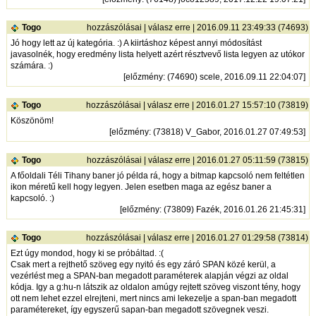
Togo
hozzászólásai
|
válasz erre
| 2016.09.11 23:49:33 (74693)
Jó hogy lett az új kategória. :) A kiirtáshoz képest annyi módosítást
javasolnék, hogy eredmény lista helyett azért résztvevő lista legyen az utókor
számára. :)
[
előzmény
: (74690) scele, 2016.09.11 22:04:07]
Togo
hozzászólásai
|
válasz erre
| 2016.01.27 15:57:10 (73819)
Köszönöm!
[
előzmény
: (73818) V_Gabor, 2016.01.27 07:49:53]
Togo
hozzászólásai
|
válasz erre
| 2016.01.27 05:11:59 (73815)
A főoldali Téli Tihany baner jó példa rá, hogy a bitmap kapcsoló nem feltétlen
ikon méretű kell hogy legyen. Jelen esetben maga az egész baner a
kapcsoló. :)
[
előzmény
: (73809) Fazék, 2016.01.26 21:45:31]
Togo
hozzászólásai
|
válasz erre
| 2016.01.27 01:29:58 (73814)
Ezt úgy mondod, hogy ki se próbáltad. :(
Csak mert a rejthető szöveg egy nyitó és egy záró SPAN közé kerül, a
vezérlést meg a SPAN-ban megadott paraméterek alapján végzi az oldal
kódja. Igy a g:hu-n látszik az oldalon amúgy rejtett szöveg viszont tény, hogy
ott nem lehet ezzel elrejteni, mert nincs ami lekezelje a span-ban megadott
paramétereket, így egyszerű sapan-ban megadott szövegnek veszi.