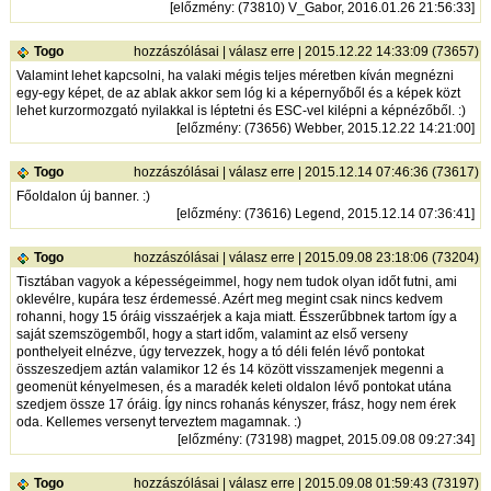
[
előzmény
: (73810) V_Gabor, 2016.01.26 21:56:33]
Togo
hozzászólásai
|
válasz erre
| 2015.12.22 14:33:09 (73657)
Valamint lehet kapcsolni, ha valaki mégis teljes méretben kíván megnézni
egy-egy képet, de az ablak akkor sem lóg ki a képernyőből és a képek közt
lehet kurzormozgató nyilakkal is léptetni és ESC-vel kilépni a képnézőből. :)
[
előzmény
: (73656) Webber, 2015.12.22 14:21:00]
Togo
hozzászólásai
|
válasz erre
| 2015.12.14 07:46:36 (73617)
Főoldalon új banner. :)
[
előzmény
: (73616) Legend, 2015.12.14 07:36:41]
Togo
hozzászólásai
|
válasz erre
| 2015.09.08 23:18:06 (73204)
Tisztában vagyok a képességeimmel, hogy nem tudok olyan időt futni, ami
oklevélre, kupára tesz érdemessé. Azért meg megint csak nincs kedvem
rohanni, hogy 15 óráig visszaérjek a kaja miatt. Ésszerűbbnek tartom így a
saját szemszögemből, hogy a start időm, valamint az első verseny
ponthelyeit elnézve, úgy tervezzek, hogy a tó déli felén lévő pontokat
összeszedjem aztán valamikor 12 és 14 között visszamenjek megenni a
geomenüt kényelmesen, és a maradék keleti oldalon lévő pontokat utána
szedjem össze 17 óráig. Így nincs rohanás kényszer, frász, hogy nem érek
oda. Kellemes versenyt terveztem magamnak. :)
[
előzmény
: (73198) magpet, 2015.09.08 09:27:34]
Togo
hozzászólásai
|
válasz erre
| 2015.09.08 01:59:43 (73197)