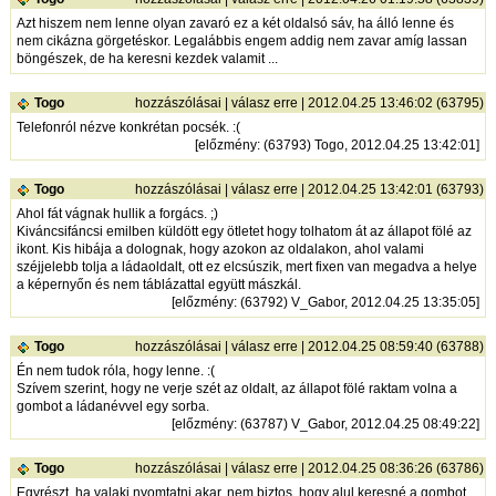
Azt hiszem nem lenne olyan zavaró ez a két oldalsó sáv, ha álló lenne és
nem cikázna görgetéskor. Legalábbis engem addig nem zavar amíg lassan
böngészek, de ha keresni kezdek valamit ...
Togo
hozzászólásai
|
válasz erre
| 2012.04.25 13:46:02 (63795)
Telefonról nézve konkrétan pocsék. :(
[
előzmény
: (63793) Togo, 2012.04.25 13:42:01]
Togo
hozzászólásai
|
válasz erre
| 2012.04.25 13:42:01 (63793)
Ahol fát vágnak hullik a forgács. ;)
Kiváncsifáncsi emilben küldött egy ötletet hogy tolhatom át az állapot fölé az
ikont. Kis hibája a dolognak, hogy azokon az oldalakon, ahol valami
széjjelebb tolja a ládaoldalt, ott ez elcsúszik, mert fixen van megadva a helye
a képernyőn és nem táblázattal együtt mászkál.
[
előzmény
: (63792) V_Gabor, 2012.04.25 13:35:05]
Togo
hozzászólásai
|
válasz erre
| 2012.04.25 08:59:40 (63788)
Én nem tudok róla, hogy lenne. :(
Szívem szerint, hogy ne verje szét az oldalt, az állapot fölé raktam volna a
gombot a ládanévvel egy sorba.
[
előzmény
: (63787) V_Gabor, 2012.04.25 08:49:22]
Togo
hozzászólásai
|
válasz erre
| 2012.04.25 08:36:26 (63786)
Egyrészt, ha valaki nyomtatni akar, nem biztos, hogy alul keresné a gombot