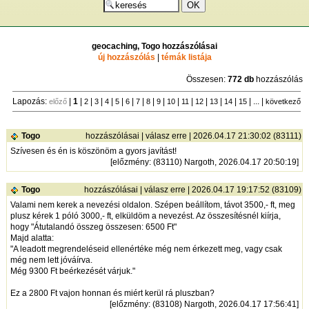
geocaching, Togo hozzászólásai
új hozzászólás
|
témák listája
Összesen:
772 db
hozzászólás
Lapozás:
|
1
|
|
|
|
|
|
|
|
|
|
|
|
|
|
| ... |
előző
2
3
4
5
6
7
8
9
10
11
12
13
14
15
következő
Togo
hozzászólásai
|
válasz erre
| 2026.04.17 21:30:02 (83111)
Szívesen és én is köszönöm a gyors javítást!
[
előzmény
: (83110) Nargoth, 2026.04.17 20:50:19]
Togo
hozzászólásai
|
válasz erre
| 2026.04.17 19:17:52 (83109)
Valami nem kerek a nevezési oldalon. Szépen beállítom, távot 3500,- ft, meg
plusz kérek 1 póló 3000,- ft, elküldöm a nevezést. Az összesítésnél kiírja,
hogy "Átutalandó összeg összesen: 6500 Ft"
Majd alatta:
"A leadott megrendeléseid ellenértéke még nem érkezett meg, vagy csak
még nem lett jóváírva.
Még 9300 Ft beérkezését várjuk."
Ez a 2800 Ft vajon honnan és miért kerül rá pluszban?
[
előzmény
: (83108) Nargoth, 2026.04.17 17:56:41]