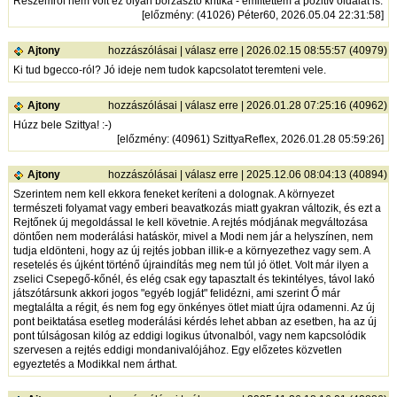
Részemről nem volt ez olyan borzasztó kritika - említettem a pozitív oldalát is.
[
előzmény
: (41026) Péter60, 2026.05.04 22:31:58]
Ajtony
hozzászólásai
|
válasz erre
| 2026.02.15 08:55:57 (40979)
Ki tud bgecco-ról? Jó ideje nem tudok kapcsolatot teremteni vele.
Ajtony
hozzászólásai
|
válasz erre
| 2026.01.28 07:25:16 (40962)
Húzz bele Szittya! :-)
[
előzmény
: (40961) SzittyaReflex, 2026.01.28 05:59:26]
Ajtony
hozzászólásai
|
válasz erre
| 2025.12.06 08:04:13 (40894)
Szerintem nem kell ekkora feneket keríteni a dolognak. A környezet
természeti folyamat vagy emberi beavatkozás miatt gyakran változik, és ezt a
Rejtőnek új megoldással le kell követnie. A rejtés módjának megváltozása
döntően nem moderálási hatáskör, mivel a Modi nem jár a helyszínen, nem
tudja eldönteni, hogy az új rejtés jobban illik-e a környezethez vagy sem. A
resetelés és újként történő újraindítás meg nem túl jó ötlet. Volt már ilyen a
zselici Csepegő-kőnél, és elég csak egy tapasztalt és tekintélyes, távol lakó
játszótársunk akkori jogos "egyéb logját" felidézni, ami szerint Ő már
megtalálta a régit, és nem fog egy önkényes ötlet miatt újra odamenni. Az új
pont beiktatása esetleg moderálási kérdés lehet abban az esetben, ha az új
pont túlságosan kilóg az eddigi logikus útvonalból, vagy nem kapcsolódik
szervesen a rejtés eddigi mondanivalójához. Egy előzetes közvetlen
egyeztetés a Modikkal nem árthat.