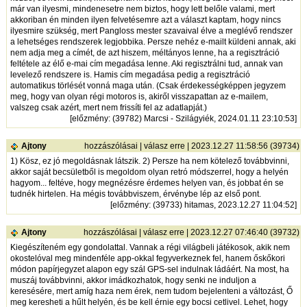
már van ilyesmi, mindenesetre nem biztos, hogy lett belőle valami, mert
akkoriban én minden ilyen felvetésemre azt a választ kaptam, hogy nincs
ilyesmire szükség, mert Pangloss mester szavaival élve a meglévő rendszer
a lehetséges rendszerek legjobbika. Persze nehéz e-mailt küldeni annak, aki
nem adja meg a címét, de azt hiszem, méltányos lenne, ha a regisztráció
feltétele az élő e-mai cím megadása lenne. Aki regisztrálni tud, annak van
levelező rendszere is. Hamis cím megadása pedig a regisztráció
automatikus törlését vonná maga után. (Csak érdekességképpen jegyzem
meg, hogy van olyan régi motoros is, akiről visszapattan az e-mailem,
valszeg csak azért, mert nem frissíti fel az adatlapját.)
[
előzmény
: (39782) Marcsi - Szilágyiék, 2024.01.11 23:10:53]
Ajtony
hozzászólásai
|
válasz erre
| 2023.12.27 11:58:56 (39734)
1) Kösz, ez jó megoldásnak látszik. 2) Persze ha nem kötelező továbbvinni,
akkor saját becsületből is megoldom olyan retró módszerrel, hogy a helyén
hagyom... feltéve, hogy megnézésre érdemes helyen van, és jobbat én se
tudnék hirtelen. Ha mégis továbbviszem, érvénybe lép az első pont.
[
előzmény
: (39733) hitamas, 2023.12.27 11:04:52]
Ajtony
hozzászólásai
|
válasz erre
| 2023.12.27 07:46:40 (39732)
Kiegészíteném egy gondolattal. Vannak a régi világbeli játékosok, akik nem
okostelóval meg mindenféle app-okkal fegyverkeznek fel, hanem őskőkori
módon papírjegyzet alapon egy szál GPS-sel indulnak ládáért. Na most, ha
muszáj továbbvinni, akkor imádkozhatok, hogy senki ne induljon a
keresésére, mert amíg haza nem érek, nem tudom bejelenteni a változást, Ő
meg keresheti a hűlt helyén, és be kell érnie egy bocsi cetlivel. Lehet, hogy