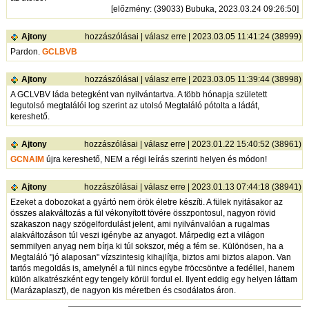
[
előzmény
: (39033) Bubuka, 2023.03.24 09:26:50]
Ajtony
hozzászólásai
|
válasz erre
| 2023.03.05 11:41:24 (38999)
Pardon.
GCLBVB
Ajtony
hozzászólásai
|
válasz erre
| 2023.03.05 11:39:44 (38998)
A GCLVBV láda betegként van nyilvántartva. A több hónapja született
legutolsó megtalálói log szerint az utolsó Megtaláló pótolta a ládát,
kereshető.
Ajtony
hozzászólásai
|
válasz erre
| 2023.01.22 15:40:52 (38961)
GCNAIM
újra kereshető, NEM a régi leírás szerinti helyen és módon!
Ajtony
hozzászólásai
|
válasz erre
| 2023.01.13 07:44:18 (38941)
Ezeket a dobozokat a gyártó nem örök életre készíti. A fülek nyitásakor az
összes alakváltozás a fül vékonyított tövére összpontosul, nagyon rövid
szakaszon nagy szögelfordulást jelent, ami nyilvánvalóan a rugalmas
alakváltozáson túl veszi igénybe az anyagot. Márpedig ezt a világon
semmilyen anyag nem bírja ki túl sokszor, még a fém se. Különösen, ha a
Megtaláló "jó alaposan" vízszintesig kihajlítja, biztos ami biztos alapon. Van
tartós megoldás is, amelynél a fül nincs egybe fröccsöntve a fedéllel, hanem
külön alkatrészként egy tengely körül fordul el. Ilyent eddig egy helyen láttam
(Marázaplaszt), de nagyon kis méretben és csodálatos áron.