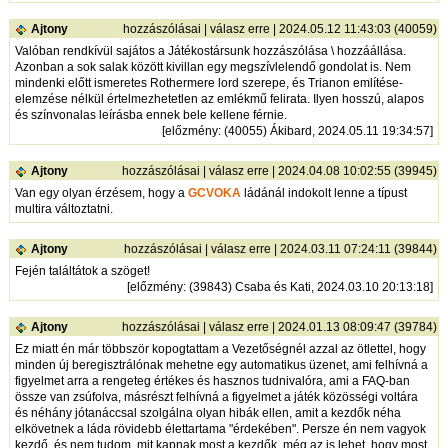
Ajtony
hozzászólásai
|
válasz erre
| 2024.05.12 11:43:03 (40059)
Valóban rendkívül sajátos a Játékostársunk hozzászólása \ hozzáállása.
Azonban a sok salak között kivillan egy megszívlelendő gondolat is. Nem
mindenki előtt ismeretes Rothermere lord szerepe, és Trianon említése-
elemzése nélkül értelmezhetetlen az emlékmű felirata. Ilyen hosszú, alapos
és színvonalas leírásba ennek bele kellene férnie.
[
előzmény
: (40055) Ákibard, 2024.05.11 19:34:57]
Ajtony
hozzászólásai
|
válasz erre
| 2024.04.08 10:02:55 (39945)
Van egy olyan érzésem, hogy a
GCVOKA
ládánál indokolt lenne a típust
multira változtatni.
Ajtony
hozzászólásai
|
válasz erre
| 2024.03.11 07:24:11 (39844)
Fején találtátok a szöget!
[
előzmény
: (39843) Csaba és Kati, 2024.03.10 20:13:18]
Ajtony
hozzászólásai
|
válasz erre
| 2024.01.13 08:09:47 (39784)
Ez miatt én már többször kopogtattam a Vezetőségnél azzal az ötlettel, hogy
minden új beregisztrálónak mehetne egy automatikus üzenet, ami felhívná a
figyelmet arra a rengeteg értékes és hasznos tudnivalóra, ami a FAQ-ban
össze van zsúfolva, másrészt felhívná a figyelmet a játék közösségi voltára
és néhány jótanáccsal szolgálna olyan hibák ellen, amit a kezdők néha
elkövetnek a láda rövidebb élettartama "érdekében". Persze én nem vagyok
kezdő, és nem tudom, mit kapnak most a kezdők, még az is lehet, hogy most