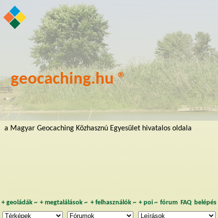
geocaching.hu ®
a Magyar Geocaching Közhasznú Egyesület hivatalos oldala
+
geoládák
~
+
megtalálások
~
+
felhasználók
~
+
poi
~
fórum
FAQ
belépés