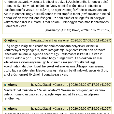
rendesen csavarta vissza, a logfüzet is elázott. Azt is jelentheti, hogy a belső
dobozt a füzettel valaki eltüntette. Vagy a belső eltűnt, de a logfüzetet a
külsőbe dobták vissza, és elázott, de a jelszó megőrződött ill. olvashatatlan.
Azt is jelentheti, hogy a külső doboz törött, tropára ment (alváltozatok: a belső
doboz előbb felsorolt lehetőségei). Ez nem elméleti fejtegetés, mindegyik
változat többször is előfordult már nálam... Mindegyik más-más tennivalót és
ütemezést kíván.
[
előzmény
: (41143) Kokó, 2026.07.07 21:01:07]
Ajtony
hozzászólásai
|
válasz erre
| 2026.06.27 08:00:11 (41097)
Elég nagy a világ, tele csodásabbnál csodásabb helyekkel. Akinek a
körülményei megengedik, sorra látogathatja. A gc.com keretében bárhová
lehet ládát rejteni, a legenda szerint egy űrállomásra is került. De van itt
nekünk külön a gc.hu, ami lehet, hogy hungarikum. Az óidőkben én már
kifejtettem a véleményemet: gc.hu-n nem csak (indokolatlanul tág)
koordináta-határokon kívüli helyeket kellene kizárni. Álláspontom szerint
gc.hu láda a történelmi Magyarország határain belül indokolt, azon kívül ott,
ahol erős nemzeti történelmi vonatkozása van.
Ajtony
hozzászólásai
|
válasz erre
| 2026.05.22 07:17:06 (41050)
Mindenkinél működik a "Rejtési ötletek"? Nekem sajnos gondjaim vannak
vele, chrome-ban csak egy országtérképet mutat. Firefoxban teljesen
rendben van.
Ajtony
hozzászólásai
|
válasz erre
| 2026.05.05 07:19:02 (41027)