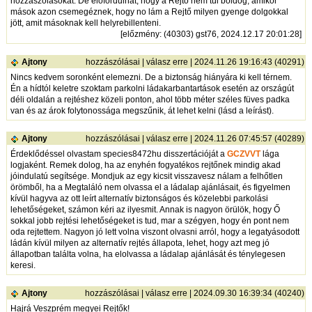
hozzászólásokat. De előfordulhat, hogy a Rejtő nem túl boldog, amikor
mások azon csemegéznek, hogy no lám a Rejtő milyen gyenge dolgokkal
jött, amit másoknak kell helyrebillenteni.
[
előzmény
: (40303) gst76, 2024.12.17 20:01:28]
Ajtony
hozzászólásai
|
válasz erre
| 2024.11.26 19:16:43 (40291)
Nincs kedvem soronként elemezni. De a biztonság hiányára ki kell térnem.
Én a hídtól keletre szoktam parkolni ládakarbantartások esetén az országút
déli oldalán a rejtéshez közeli ponton, ahol több méter széles füves padka
van és az árok folytonossága megszűnik, át lehet kelni (lásd a leírást).
Ajtony
hozzászólásai
|
válasz erre
| 2024.11.26 07:45:57 (40289)
Érdeklődéssel olvastam species8472hu disszertációját a
GCZVVT
lága
logjaként. Remek dolog, ha az enyhén fogyatékos rejtőnek mindig akad
jóindulatú segítsége. Mondjuk az egy kicsit visszavesz nálam a felhőtlen
örömből, ha a Megtaláló nem olvassa el a ládalap ajánlásait, és figyelmen
kívül hagyva az ott leírt alternatív biztonságos és közelebbi parkolási
lehetőségeket, számon kéri az ilyesmit. Annak is nagyon örülök, hogy Ő
sokkal jobb rejtési lehetőségeket is tud, mar a szégyen, hogy én pont nem
oda rejtettem. Nagyon jó lett volna viszont olvasni arról, hogy a legatyásodott
ládán kívül milyen az alternatív rejtés állapota, lehet, hogy azt meg jó
állapotban találta volna, ha elolvassa a ládalap ajánlását és ténylegesen
keresi.
Ajtony
hozzászólásai
|
válasz erre
| 2024.09.30 16:39:34 (40240)
Hajrá Veszprém megyei Rejtők!