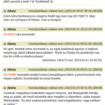
dőlő vesszős e betű ?-lé "fordítódott" át.
Ajtony
hozzászólásai
|
válasz erre
| 2023.04.28 07:35:29 (39189)
Azért néha felvillanyozza szegény Rejtőt egy ilyen log (GC7Q6CT): Mplc.
Avec les coll?gues d?Airbus. Vive la Hongrie!
Ajtony
hozzászólásai
|
válasz erre
| 2023.04.22 16:22:29 (39132)
GCDERS
újra kereshető.
Ajtony
hozzászólásai
|
válasz erre
| 2023.04.22 08:51:05 (39128)
No igen, lehetett volna viccesebb is, az egyik ládánknál egyszer a logfüzet
helyett egy abból kitépett lapot találtam. "Itt járt az Ördög! Ha problémád van,
hívj fel a 666-os telefonszámon."
[
előzmény
: (39127) ha2, 2023.04.21 16:30:25]
Ajtony
hozzászólásai
|
válasz erre
| 2023.04.03 08:01:22 (39042)
GCARME
harmadik pontját hordozó tereptárgyat eltűnt, a jelszóhordozó más
helyen rejtőzik. Koordináták és leírás frissítve.
Ajtony
hozzászólásai
|
válasz erre
| 2023.03.25 08:41:05 (39036)
A parkoló megadása esetenként nagyon hasznos, sok tévelygéstől óvhatja
meg az autóst, aki minél közelebb akar megállni a célponthoz, aztán koppan.
Ökölszabály: "Az első szabad parkolóhely, amit megpillantasz, nagy eséllyel
az utolsó."