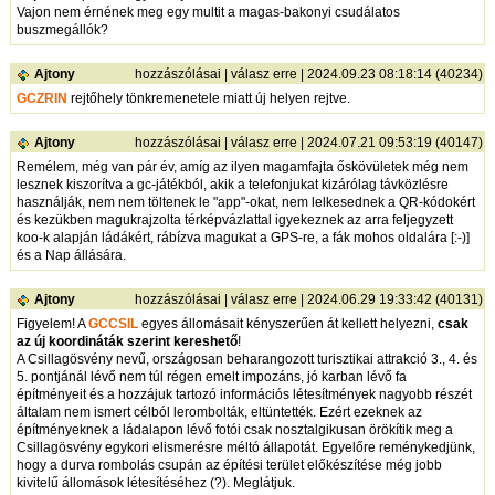
Vajon nem érnének meg egy multit a magas-bakonyi csudálatos
buszmegállók?
Ajtony
hozzászólásai
|
válasz erre
| 2024.09.23 08:18:14 (40234)
GCZRIN
rejtőhely tönkremenetele miatt új helyen rejtve.
Ajtony
hozzászólásai
|
válasz erre
| 2024.07.21 09:53:19 (40147)
Remélem, még van pár év, amíg az ilyen magamfajta őskövületek még nem
lesznek kiszorítva a gc-játékból, akik a telefonjukat kizárólag távközlésre
használják, nem nem töltenek le "app"-okat, nem lelkesednek a QR-kódokért
és kezükben magukrajzolta térképvázlattal igyekeznek az arra feljegyzett
koo-k alapján ládákért, rábízva magukat a GPS-re, a fák mohos oldalára [:-)]
és a Nap állására.
Ajtony
hozzászólásai
|
válasz erre
| 2024.06.29 19:33:42 (40131)
Figyelem! A
GCCSIL
egyes állomásait kényszerűen át kellett helyezni,
csak
az új koordináták szerint kereshető
!
A Csillagösvény nevű, országosan beharangozott turisztikai attrakció 3., 4. és
5. pontjánál lévő nem túl régen emelt impozáns, jó karban lévő fa
építményeit és a hozzájuk tartozó információs létesítmények nagyobb részét
általam nem ismert célból lerombolták, eltüntették. Ezért ezeknek az
építményeknek a ládalapon lévő fotói csak nosztalgikusan örökítik meg a
Csillagösvény egykori elismerésre méltó állapotát. Egyelőre reménykedjünk,
hogy a durva rombolás csupán az építési terület előkészítése még jobb
kivitelű állomások létesítéséhez (?). Meglátjuk.