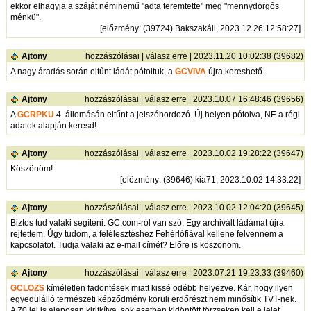
ekkor elhagyja a száját néminemű "adta teremtette" meg "mennydörgős
ménkü".
[
előzmény
: (39724) Bakszakáll, 2023.12.26 12:58:27]
Ajtony
hozzászólásai
|
válasz erre
| 2023.11.20 10:02:38 (39682)
A nagy áradás során eltűnt ládát pótoltuk, a
GCVIVA
újra kereshető.
Ajtony
hozzászólásai
|
válasz erre
| 2023.10.07 16:48:46 (39656)
A
GCRPKU
4. állomásán eltűnt a jelszóhordozó. Új helyen pótolva, NE a régi
adatok alapján keresd!
Ajtony
hozzászólásai
|
válasz erre
| 2023.10.02 19:28:22 (39647)
Köszönöm!
[
előzmény
: (39646) kia71, 2023.10.02 14:33:22]
Ajtony
hozzászólásai
|
válasz erre
| 2023.10.02 12:04:20 (39645)
Biztos tud valaki segíteni. GC.com-ról van szó. Egy archivált ládámat újra
rejtettem. Úgy tudom, a felélesztéshez Fehérlófiával kellene felvennem a
kapcsolatot. Tudja valaki az e-mail címét? Előre is köszönöm.
Ajtony
hozzászólásai
|
válasz erre
| 2023.07.21 19:23:33 (39460)
GCLOZS
kíméletlen fadöntések miatt kissé odébb helyezve. Kár, hogy ilyen
egyedülálló természeti képződmény körüli erdőrészt nem minősítik TVT-nek.
A Z0 jel is alaposan kiritkítva, sok esetben kidöntött törzseken kell e jelet