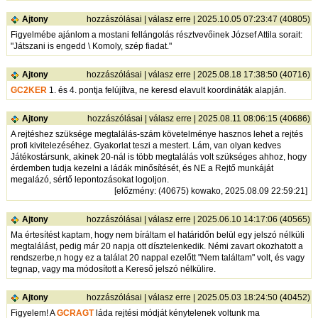
Ajtony
hozzászólásai
|
válasz erre
| 2025.10.05 07:23:47 (40805)
Figyelmébe ajánlom a mostani fellángolás résztvevőinek József Attila sorait:
"Játszani is engedd \ Komoly, szép fiadat."
Ajtony
hozzászólásai
|
válasz erre
| 2025.08.18 17:38:50 (40716)
GC2KER
1. és 4. pontja felújítva, ne keresd elavult koordináták alapján.
Ajtony
hozzászólásai
|
válasz erre
| 2025.08.11 08:06:15 (40686)
A rejtéshez szüksége megtalálás-szám követelménye hasznos lehet a rejtés
profi kivitelezéséhez. Gyakorlat teszi a mestert. Lám, van olyan kedves
Játékostársunk, akinek 20-nál is több megtalálás volt szükséges ahhoz, hogy
érdemben tudja kezelni a ládák minősítését, és NE a Rejtő munkáját
megalázó, sértő lepontozásokat logoljon.
[
előzmény
: (40675) kowako, 2025.08.09 22:59:21]
Ajtony
hozzászólásai
|
válasz erre
| 2025.06.10 14:17:06 (40565)
Ma értesítést kaptam, hogy nem bíráltam el határidőn belül egy jelszó nélküli
megtalálást, pedig már 20 napja ott dísztelenkedik. Némi zavart okozhatott a
rendszerbe,n hogy ez a találat 20 nappal ezelőtt "Nem találtam" volt, és vagy
tegnap, vagy ma módosított a Kereső jelszó nélkülire.
Ajtony
hozzászólásai
|
válasz erre
| 2025.05.03 18:24:50 (40452)
Figyelem! A
GCRAGT
láda rejtési módját kénytelenek voltunk ma