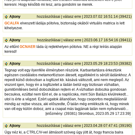
keresni. Hogy később mi lesz, arra gondolni se merek.
Ajtony
hozzászólásai
|
válasz erre
| 2023.07.02 16:51:14 (39421)
GCALFA
elveszett ládája pótolva, biztonság okából virtuális matrica is lett
kihelyezve.
Ajtony
hozzászólásai
|
válasz erre
| 2023.06.17 16:54:16 (39411)
Az eltűnt
GCNAER
láda új rejtekhelyen pótolva. NE a régi leírás alapján
keresd!
Ajtony
hozzászólásai
|
válasz erre
| 2023.05.29 18:23:53 (39382)
Tegnap volt egy ilyenféle élményben részünk. Karbantartásra érkeztünk
egészen csodálatos metamorfózison átesett, egyébként is sérült ládánkhoz. A
repedt külső dobozban a logfüzet kb. kásává változott, ami nem meglepő. Az
viszont igen, hogy én a logfüzetet a ládán belül egy biztosan vízhatlan,
gumitömítéses belső dobozkában rejtem el. A vízhatlan dobozka gondosan
becsukva, ezúttal nem tűnt el, de a naplócska, mint Sün Balázs kívülrekedt...
utol is érte a végzet. Ezért ugatok állandóan, hogy csoportos megtalálásnál
mindig az rejtse vissza, aki előszedte, Ő talán még emlékszik rá, hogy minek
van ott egy külön doboz, ami a csapat más tagjának talán nem nyilvánvaló...
[
előzmény
: (39381) Strombus, 2023.05.29 17:23:39]
Ajtony
hozzászólásai
|
válasz erre
| 2023.04.28 07:47:41 (39190)
Úgy néz ki, a CTRLC/V-vel átmásolt szöveg úgy jött át, hogy francia balra