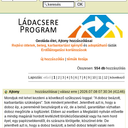
Geoláda-élet, Ajtony hozzászólásai
Rejtési ötletek
,
beteg
,
karbantartást igénylő
és
adoptálható
ládák
Erdőlátogatási korlátozások
új hozzászólás
|
témák listája
Összesen:
554 db
hozzászólás
Lapozás:
|
1
|
|
|
|
|
|
|
|
|
|
|
|
előző
2
3
4
5
6
7
8
9
10
11
12
következő
Ajtony
hozzászólásai
|
válasz erre
| 2026.07.08 07:30:34 (41146)
Mondjuk mit lehet kezdeni a következő szűkszavú loggal: "A doboz beázott,
karbantartás szükséges". Sok mindent jelenthet. Jelentheti azt is, hogy a
doboz ép, a pereménél beszivárgott a víz, de a belső, garantáltan vízhatlan
doboz megőrizte a logfüzetet. Ebben az esetben a Megtaláló nyilván elővette
a mindig magánál hordott levitézlett törülköződarabkát vagy ha nem hord
ilyet, egy papírzsebkendőt, és szárazra törölgette, köszönet érte. De
jelentheti azt is, hogy a doboz beázott, a belső doboz tetejét valaki nem