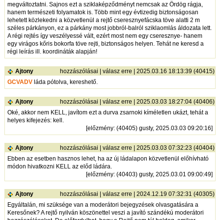
megváltoztatni. Sajnos ezt a sziklaképződményt nemcsak az Ördög rágja,
hanem természeti folyamatok is. Több mint egy évtizedig biztonságosan
lehetett közlekedni a közvetlenül a rejtő cseresznyefácska töve alatti 2 m
széles párkányon, ez a párkány most jobbról-balról sziklaomlás áldozata lett.
A régi rejtés így veszélyessé vált, ezért most nem egy cseresznye- hanem
egy virágos kőris bokorfa töve rejti, biztonságos helyen. Tehát ne keresd a
régi leírás ill. koordináták alapján!
Ajtony
hozzászólásai
|
válasz erre
| 2025.03.16 18:13:39 (40415)
GCVADV
láda pótolva, kereshető.
Ajtony
hozzászólásai
|
válasz erre
| 2025.03.03 18:27:04 (40406)
Oké, akkor nem KELL, javítom ezt a durva zsarnoki kíméletlen ukázt, tehát a
helyes kifejezés: kell.
[
előzmény
: (40405) gusty, 2025.03.03 09:20:16]
Ajtony
hozzászólásai
|
válasz erre
| 2025.03.03 07:32:23 (40404)
Ebben az esetben hasznos lehet, ha az új ládalapon közvetlenül előhívható
módon hivatkozni KELL az előd ládára.
[
előzmény
: (40403) gusty, 2025.03.01 09:00:49]
Ajtony
hozzászólásai
|
válasz erre
| 2024.12.19 07:32:31 (40305)
Egyáltalán, mi szüksége van a moderátori bejegyzések olvasgatására a
Keresőnek? A rejtő nyilván köszönettel veszi a javító szándékú moderátori