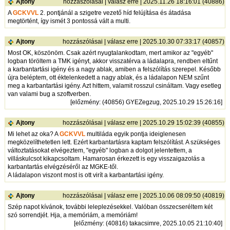
Ajtony
hozzászólásai
|
válasz erre
| 2025.11.26 18:16:01 (40886)
A
GCKVVL
2. pontjánál a szigetre vezető híd felújítása és átadása
megtörtént, így ismét 3 pontossá vált a multi.
Ajtony
hozzászólásai
|
válasz erre
| 2025.10.30 07:33:17 (40857)
Most OK, köszönöm. Csak azért nyugtalankodtam, mert amikor az "egyéb"
logban töröltem a TMK igényt, akkor visszatérva a ládalapra, rendben eltűnt
a karbantartási igény és a nagy ablak, amiben a felszólítás szerepel. Később
újra beléptem, ott éktelenkedett a nagy ablak, és a ládalapon NEM szűnt
meg a karbantartási igény. Azt hittem, valamit rosszul csináltam. Vagy esetleg
van valami bug a szoftverben.
[
előzmény
: (40856) GYEZegzug, 2025.10.29 15:26:16]
Ajtony
hozzászólásai
|
válasz erre
| 2025.10.29 15:02:39 (40855)
Mi lehet az oka? A
GCKVVL
multiláda egyik pontja ideiglenesen
megközelíthetetlen lett. Ezért karbantartásra kaptam felszólítást. A szükséges
változtatásokat elvégeztem, "egyéb" logban a dolgot jelentettem, a
villáskulcsot kikapcsoltam. Hamarosan érkezett is egy visszaigazolás a
karbantartás elvégzéséről az MGKE-től.
A ládalapon viszont most is ott virít a karbantartási igény.
Ajtony
hozzászólásai
|
válasz erre
| 2025.10.06 08:09:50 (40819)
Szép napot kívánok, további leleplezésekkel. Valóban összecseréltem két
szó sorrendjét. Hja, a memóriám, a memóriám!
[
előzmény
: (40816) takacsimre, 2025.10.05 21:10:40]