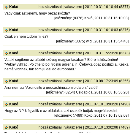
Kokó
hozzászólásai
|
válasz erre
| 2011.10.31 16:10:44 (8377)
Vagy csak azt jelenti, hogy bezacskózta?
[
előzmény
: (8376) Kokó, 2011.10.31 16:10:03]
Kokó
hozzászólásai
|
válasz erre
| 2011.10.31 16:10:03 (8376)
Csak én nem tudom mi ez?
[
előzmény
: (8375) widi, 2011.10.31 15:54:43]
Kokó
hozzászólásai
|
válasz erre
| 2011.10.31 15:23:20 (8373)
Valaki segítene az alábbi szöveg magyarításában? Előre is köszönöm!
"Pekný výhľad. Po tme to bol trošku adrenalín. Čelovka opäť poslúžila. Keška
nemá vrchnak, tak som ju dal do euroobalu."
Kokó
hozzászólásai
|
válasz erre
| 2011.10.08 17:23:09 (8255)
Arra nem az "Azonosító a geocaching.com oldalon:" való?
[
előzmény
: (8254) Csigabiga, 2011.10.08 16:56:20]
Kokó
hozzászólásai
|
válasz erre
| 2011.07.10 13:03:20 (7490)
Hogy az NP-k figyelik-e az oldalakat, azt csak ők tudják megválaszolni.
[
előzmény
: (7489) Kokó, 2011.07.10 13:02:08]
Kokó
hozzászólásai
|
válasz erre
| 2011.07.10 13:02:08 (7489)