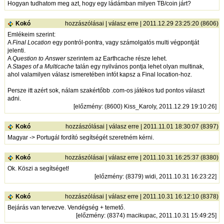
Hogyan tudhatom meg azt, hogy egy ládámban milyen TB/coin járt?
Kokó
hozzászólásai
|
válasz erre
| 2011.12.29 23:25:20 (8606)
Emlékeim szerint:
A
Final Location
egy pontról-pontra, vagy számolgatós multi végpontját
jelenti.
A
Question to Answer
szerintem az Earthcache része lehet.
A
Stages of a Multicache
talán egy nyilvános pontja lehet olyan multinak,
ahol valamilyen válasz ismeretében infót kapsz a Final location-hoz.
Persze itt azért sok, nálam szakértőbb .com-os játékos tud pontos választ
adni.
[
előzmény
: (8600) Kiss_Karoly, 2011.12.29 19:10:26]
Kokó
hozzászólásai
|
válasz erre
| 2011.11.01 18:30:07 (8397)
Magyar -> Portugál fordító segítségét szeretném kérni.
Kokó
hozzászólásai
|
válasz erre
| 2011.10.31 16:25:37 (8380)
Ok. Köszi a segítséget!
[
előzmény
: (8379) widi, 2011.10.31 16:23:22]
Kokó
hozzászólásai
|
válasz erre
| 2011.10.31 16:12:10 (8378)
Bejárás van tervezve. Vendégség + temető.
[
előzmény
: (8374) macikupac, 2011.10.31 15:49:25]