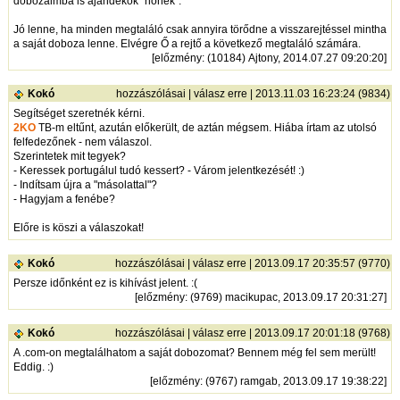
dobozaimba is ajándékok "nőnek".
Jó lenne, ha minden megtaláló csak annyira törődne a visszarejtéssel mintha
a saját doboza lenne. Elvégre Ő a rejtő a következő megtaláló számára.
[
előzmény
: (10184) Ajtony, 2014.07.27 09:20:20]
Kokó
hozzászólásai
|
válasz erre
| 2013.11.03 16:23:24 (9834)
Segítséget szeretnék kérni.
2KO
TB-m eltűnt, azután előkerült, de aztán mégsem. Hiába írtam az utolsó
felfedezőnek - nem válaszol.
Szerintetek mit tegyek?
- Keressek portugálul tudó kessert? - Várom jelentkezését! :)
- Indítsam újra a "másolattal"?
- Hagyjam a fenébe?
Előre is köszi a válaszokat!
Kokó
hozzászólásai
|
válasz erre
| 2013.09.17 20:35:57 (9770)
Persze időnként ez is kihívást jelent. :(
[
előzmény
: (9769) macikupac, 2013.09.17 20:31:27]
Kokó
hozzászólásai
|
válasz erre
| 2013.09.17 20:01:18 (9768)
A .com-on megtalálhatom a saját dobozomat? Bennem még fel sem merült!
Eddig. :)
[
előzmény
: (9767) ramgab, 2013.09.17 19:38:22]