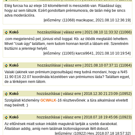
Elég furcsa ha az eleje 10 kilométernél is messzebb van. Ráadásul úgy,
hogy az sem látszik. Ezért gondoltam prémiumosra, de talán még be sincs
adva moderációra.
[
előzmény
: (11068) macikupac, 2021.08.10 12:36:19]
Kokó
hozzászólásai
|
válasz erre
| 2021.08.10 11:33:32 (11066)
.com megjelenésű pet, júniusi első loggal. Kb. az ötödik megtaláló lehettem.
Mivel "csak úgy" találtam, nem tudom honnan került a lábam elé. Szeretném
tisztázni a jelenlegi helyét.
[
előzmény
: (11065) karcsi9641, 2021.08.10 10:19:54]
Kokó
hozzászólásai
|
válasz erre
| 2021.08.10 07:37:11 (11064)
Valaki (akinek van prémium jogosultsága) meg tudná mondani, hogy a N45
11.90 E16 22.07 koordináta közelében van prémiumos láda? Találtam egyet,
de a térképen nem látom.
Kokó
hozzászólásai
|
válasz erre
| 2018.12.30 21:23:09 (10952)
Szolgálati közlemény
GCWALK
-16 résztvevőinek: a túra alkalmával elvetett
mag beérett. :)
Kokó
hozzászólásai
|
válasz erre
| 2018.07.18 19:45:06 (10923)
Az eltűnések miatt sokan inkább maguknál tartják a szebb darabokat.
Általában addig, amíg nem találnak biztonságosnak ítélt dobozt.
[
előzmény
: (10922) Hev, 2018.07.18 18:57:32]