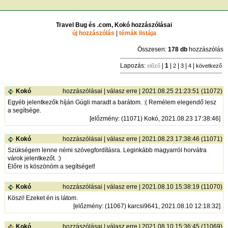
Travel Bug és .com, Kokó hozzászólásai
új hozzászólás
|
témák listája
Összesen:
178 db
hozzászólás
Lapozás:
|
1
|
|
|
|
előző
2
3
4
következő
Kokó
hozzászólásai
|
válasz erre
| 2021.08.25 21:23:51 (11072)
Egyéb jelentkezők híján Gúgli maradt a barátom. :( Remélem elegendő lesz
a segítsége.
[
előzmény
: (11071) Kokó, 2021.08.23 17:38:46]
Kokó
hozzászólásai
|
válasz erre
| 2021.08.23 17:38:46 (11071)
Szükségem lenne némi szövegfordításra. Leginkább magyarról horvátra
várok jelentkezőt. :)
Előre is köszönöm a segítséget!
Kokó
hozzászólásai
|
válasz erre
| 2021.08.10 15:38:19 (11070)
Köszi! Ezeket én is látom.
[
előzmény
: (11067) karcsi9641, 2021.08.10 12:18:32]
Kokó
hozzászólásai
|
válasz erre
| 2021.08.10 15:36:45 (11069)