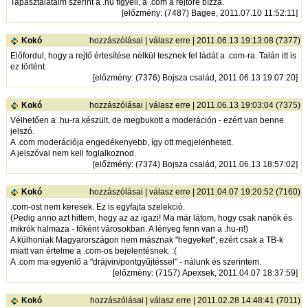
Tapasztalataim szerint a .hu figyeli, a .com a rejtőre bízza.
[
előzmény
: (7487) Bagee, 2011.07.10 11:52:11]
Kokó
hozzászólásai
|
válasz erre
| 2011.06.13 19:13:08 (7377)
Előfordul, hogy a rejtő értesítése nélkül tesznek fel ládát a .com-ra. Talán itt is
ez történt.
[
előzmény
: (7376) Bojsza család, 2011.06.13 19:07:20]
Kokó
hozzászólásai
|
válasz erre
| 2011.06.13 19:03:04 (7375)
Vélhetően a .hu-ra készült, de megbukott a moderáción - ezért van benne
jelszó.
A .com moderációja engedékenyebb, így ott megjelenhetett.
A jelszóval nem kell foglalkoznod.
[
előzmény
: (7374) Bojsza család, 2011.06.13 18:57:02]
Kokó
hozzászólásai
|
válasz erre
| 2011.04.07 19:20:52 (7160)
.com-ost nem keresek. Ez is egyfajta szelekció.
(Pedig anno azt hittem, hogy az az igazi! Ma már látom, hogy csak nanók és
mikrók halmaza - főként városokban. A lényeg fenn van a .hu-n!)
A külhoniak Magyarországon nem másznak "hegyeket", ezért csak a TB-k
miatt van értelme a .com-os bejelentésnek. :(
A .com ma egyenlő a "drájvin/pontgyűjtéssel" - nálunk és szerintem.
[
előzmény
: (7157) Apexsek, 2011.04.07 18:37:59]
Kokó
hozzászólásai
|
válasz erre
| 2011.02.28 14:48:41 (7011)