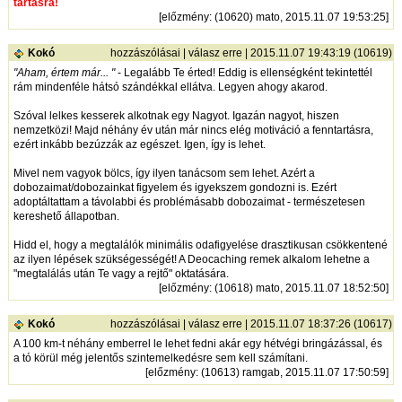
tartásra!
[
előzmény
: (10620) mato, 2015.11.07 19:53:25]
Kokó
hozzászólásai
|
válasz erre
| 2015.11.07 19:43:19 (10619)
"Aham, értem már... "
- Legalább Te érted! Eddig is ellenségként tekintettél
rám mindenféle hátsó szándékkal ellátva. Legyen ahogy akarod.
Szóval lelkes kesserek alkotnak egy Nagyot. Igazán nagyot, hiszen
nemzetközi! Majd néhány év után már nincs elég motiváció a fenntartásra,
ezért inkább bezúzzák az egészet. Igen, így is lehet.
Mivel nem vagyok bölcs, így ilyen tanácsom sem lehet. Azért a
dobozaimat/dobozainkat figyelem és igyekszem gondozni is. Ezért
adoptáltattam a távolabbi és problémásabb dobozaimat - természetesen
kereshető állapotban.
Hidd el, hogy a megtalálók minimális odafigyelése drasztikusan csökkentené
az ilyen lépések szükségességét! A Deocaching remek alkalom lehetne a
"megtalálás után Te vagy a rejtő" oktatására.
[
előzmény
: (10618) mato, 2015.11.07 18:52:50]
Kokó
hozzászólásai
|
válasz erre
| 2015.11.07 18:37:26 (10617)
A 100 km-t néhány emberrel le lehet fedni akár egy hétvégi bringázással, és
a tó körül még jelentős szintemelkedésre sem kell számítani.
[
előzmény
: (10613) ramgab, 2015.11.07 17:50:59]