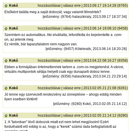
Kokó
hozzászólásai
|
válasz erre
| 2013.09.17 19:14:28 (9765)
Elsőként találta meg a saját dobozát, vagy valamit félreértek?
[
előzmény
: (9764) halaszkiraly, 2013.09.17 18:37:34]
Kokó
hozzászólásai
|
válasz erre
| 2013.06.14 19:08:10 (9458)
Szerintem ez automatikus. Aki elvállalta, lefordította és bejelentette a .com-
on, az jelenik meg.
Ez rémlik, bár tapasztalatom nem nagyon van.
[
előzmény
: (9457) Kötelesék, 2013.06.14 18:20:28]
Kokó
hozzászólásai
|
válasz erre
| 2013.04.22 08:16:27 (9358)
Ebben a formájában értelmetlennek tartom a .com-os megjelenést. A városi,
virtuális multipontok sétája helyett csak egy dunaparti doboz lenne.
[
előzmény
: (9356) halaszkiraly, 2013.04.21 23:29:14]
Kokó
hozzászólásai
|
válasz erre
| 2013.02.05 21:21:08 (9281)
Jó lenne egy szervezett rendezvény az ünneplésre – ahogy eddig minden
ilyen esetben történt!
[
előzmény
: (9280) Kokó, 2013.02.05 21:14:12]
Kokó
hozzászólásai
|
válasz erre
| 2013.02.05 21:14:12 (9280)
1. A "talonban" lévő dobozok miatt ezt nem lehet megjósolni! Ezért
fordulhatott elő eddig is az, hogy a "kerek" számú láda befoglalódott az