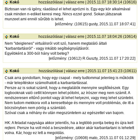
Kokó
hozzászólásai
|
válasz erre
| 2015.11.07 18:30:14 (10616)
Biztosan van rá igény, ráadásul el lehet aprózni is. Egy-egy kör alkalmával
csak minden n-ediket keresi meg. Nincs ezzel gond. Sokan játszanak
munzeet ami ennél sűrűbb is lehet.
[
előzmény
: (10615) gusty, 2015.11.07 18:07:41]
Kokó
hozzászólásai
|
válasz erre
| 2015.11.07 18:04:26 (10614)
Nem "ideiglenes" virtuálisról volt szó, hanem megtaláló általi
"karbantartásról" - vagy inkább segítségnyújtásról.
Egyébként a 300-ból hány volt beteg?
[
előzmény
: (10612) R.Guszty, 2015.11.07 17:20:22]
Kokó
hozzászólásai
|
válasz erre
| 2015.11.07 15:41:23 (10611)
Csak arra gondoltam, hogy egy csapat - mely tudtommal jelenleg is működik
- már telepítéskor számolhatott a karbantartással.
Persze az is sokat számít, hogy a megtalálók mennyire segítőkészek. Egy
logbooknak való cetlit könnyen lehet pótolni, az írószer meg nem számít. A
rendszeresen eltűnő pontot vagy át lehet helyezni, vagy meg lehet szüntetni.
Nem tudom mekkora volt a keresettsége és mennyire volt problémás, de itt a
börzsönyben nem pörög a számláló.
Szóval csak a néhány év után megszüntetem az egészettel van bajom.
HK: A feladat nagysága akkor jelentős, ha a legtöbb pontja beteg és újra kell
rejteni. Persze ha volt mód a beszedésre, akkor akár karbantartani is lehetett
volna. Kár, hogy ez lett a megoldás.
[
előzmény
: (10608) mato, 2015.11.07 01:12:29]