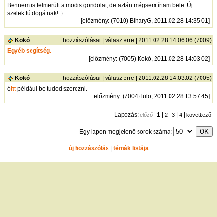
Bennem is felmerült a modis gondolat, de aztán mégsem írtam bele. Új
szelek fújdogálnak! :)
[
előzmény
: (7010) BiharyG, 2011.02.28 14:35:01]
Kokó
hozzászólásai
|
válasz erre
| 2011.02.28 14:06:06 (7009)
Egyéb segítség.
[
előzmény
: (7005) Kokó, 2011.02.28 14:03:02]
Kokó
hozzászólásai
|
válasz erre
| 2011.02.28 14:03:02 (7005)
ó
Itt
például be tudod szerezni.
[
előzmény
: (7004) lulo, 2011.02.28 13:57:45]
Lapozás:
|
1
|
|
|
|
előző
2
3
4
következő
Egy lapon megjelenő sorok száma:
új hozzászólás
|
témák listája
Bejelentkezés
név:
jelszó:
tárolás
[
regisztráció
]
[
turistautak.hu
] [
hasznos apróságok
] [
jogi tudnivalók
]