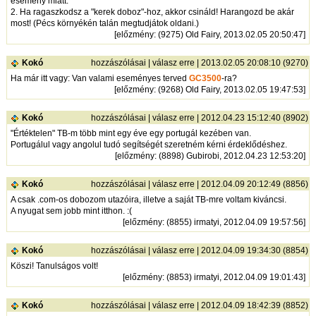
esemény miatt.
2. Ha ragaszkodsz a "kerek doboz"-hoz, akkor csináld! Harangozd be akár
most! (Pécs környékén talán megtudjátok oldani.)
[
előzmény
: (9275) Old Fairy, 2013.02.05 20:50:47]
Kokó
hozzászólásai
|
válasz erre
| 2013.02.05 20:08:10 (9270)
Ha már itt vagy: Van valami eseményes terved
GC3500
-ra?
[
előzmény
: (9268) Old Fairy, 2013.02.05 19:47:53]
Kokó
hozzászólásai
|
válasz erre
| 2012.04.23 15:12:40 (8902)
"Értéktelen" TB-m több mint egy éve egy portugál kezében van.
Portugálul vagy angolul tudó segítségét szeretném kérni érdeklődéshez.
[
előzmény
: (8898) Gubirobi, 2012.04.23 12:53:20]
Kokó
hozzászólásai
|
válasz erre
| 2012.04.09 20:12:49 (8856)
A csak .com-os dobozom utazóira, illetve a saját TB-mre voltam kiváncsi.
A nyugat sem jobb mint itthon. :(
[
előzmény
: (8855) irmatyi, 2012.04.09 19:57:56]
Kokó
hozzászólásai
|
válasz erre
| 2012.04.09 19:34:30 (8854)
Köszi! Tanulságos volt!
[
előzmény
: (8853) irmatyi, 2012.04.09 19:01:43]
Kokó
hozzászólásai
|
válasz erre
| 2012.04.09 18:42:39 (8852)