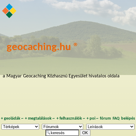
geocaching.hu ®
a Magyar Geocaching Közhasznú Egyesület hivatalos oldala
+
geoládák
~
+
megtalálások
~
+
felhasználók
~
+
poi
~
fórum
FAQ
belépés