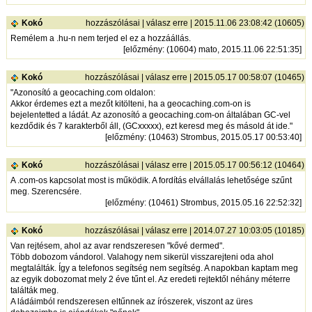
Kokó
hozzászólásai
|
válasz erre
| 2015.11.06 23:08:42 (10605)
Remélem a .hu-n nem terjed el ez a hozzáállás.
[
előzmény
: (10604) mato, 2015.11.06 22:51:35]
Kokó
hozzászólásai
|
válasz erre
| 2015.05.17 00:58:07 (10465)
"Azonosító a geocaching.com oldalon:
Akkor érdemes ezt a mezőt kitölteni, ha a geocaching.com-on is
bejelentetted a ládát. Az azonosító a geocaching.com-on általában GC-vel
kezdődik és 7 karakterből áll, (GCxxxxx), ezt keresd meg és másold át ide."
[
előzmény
: (10463) Strombus, 2015.05.17 00:53:40]
Kokó
hozzászólásai
|
válasz erre
| 2015.05.17 00:56:12 (10464)
A .com-os kapcsolat most is működik. A fordítás elvállalás lehetősége szűnt
meg. Szerencsére.
[
előzmény
: (10461) Strombus, 2015.05.16 22:52:32]
Kokó
hozzászólásai
|
válasz erre
| 2014.07.27 10:03:05 (10185)
Van rejtésem, ahol az avar rendszeresen "kővé dermed".
Több dobozom vándorol. Valahogy nem sikerül visszarejteni oda ahol
megtalálták. Így a telefonos segítség nem segítség. A napokban kaptam meg
az egyik dobozomat mely 2 éve tűnt el. Az eredeti rejtektől néhány méterre
találták meg.
A ládáimból rendszeresen eltűnnek az írószerek, viszont az üres