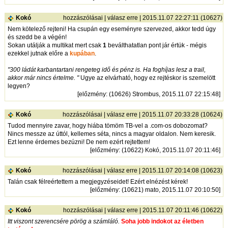
Kokó
hozzászólásai
|
válasz erre
| 2015.11.07 22:27:11 (10627)
Nem kötelező rejteni! Ha csupán egy eseményre szervezed, akkor tedd úgy
és szedd be a végén!
Sokan utálják a multikat mert csak
1
beválthatatlan pont jár értük - mégis
ezekkel jutnak előre a
kupában
.
"300 ládát karbantartani rengeteg idő és pénz is. Ha foghíjas lesz a trail,
akkor már nincs értelme. "
Ugye az elvárható, hogy ez rejtéskor is szemelött
legyen?
[
előzmény
: (10626) Strombus, 2015.11.07 22:15:48]
Kokó
hozzászólásai
|
válasz erre
| 2015.11.07 20:33:28 (10624)
Tudod mennyire zavar, hogy hiába tömöm TB-vel a .com-os dobozomat?
Nincs messze az úttól, kellemes séta, nincs a magyar oldalon. Nem keresik.
Ezt lenne érdemes bezúzni! De nem ezért rejtettem!
[
előzmény
: (10622) Kokó, 2015.11.07 20:11:46]
Kokó
hozzászólásai
|
válasz erre
| 2015.11.07 20:14:08 (10623)
Talán csak félreértettem a megjegyzéseidet! Ezért elnézést kérek!
[
előzmény
: (10621) mato, 2015.11.07 20:10:50]
Kokó
hozzászólásai
|
válasz erre
| 2015.11.07 20:11:46 (10622)
Itt viszont szerencsére pörög a számláló.
Soha jobb indokot az életben