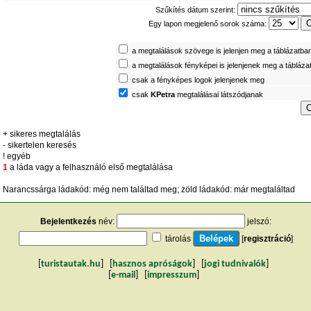
Szűkítés dátum szerint:
Egy lapon megjelenő sorok száma:
a megtalálások szövege is jelenjen meg a táblázatba
a megtalálások fényképei is jelenjenek meg a tábláza
csak a fényképes logok jelenjenek meg
csak
KPetra
megtalálásai látszódjanak
+ sikeres megtalálás
- sikertelen keresés
! egyéb
1
a láda vagy a felhasználó első megtalálása
Narancssárga ládakód: még nem találtad meg; zöld ládakód: már megtaláltad
Bejelentkezés
név:
jelszó:
tárolás
[
regisztráció
]
[
turistautak.hu
] [
hasznos apróságok
] [
jogi tudnivalók
]
[
e-mail
] [
impresszum
]