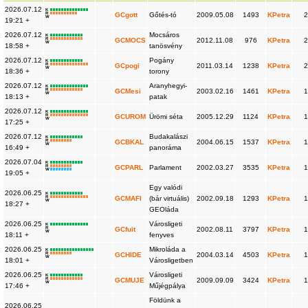
2026.07.12
K
R
GCgott
Gőtés-tó
2009.05.08
1493
KPetra
2
W
19:21 +
2026.07.12
Mocsáros
K
R
GCMOCS
2012.11.08
976
KPetra
2
W
18:58 +
tanösvény
2026.07.12
Pogány
K
R
GCpogi
2011.03.14
1238
KPetra
2
W
18:36 +
torony
2026.07.12
Aranyhegyi-
K
R
GCMesi
2003.02.16
1461
KPetra
1
W
18:13 +
patak
2026.07.12
K
R
GCUROM
Ürömi séta
2005.12.29
1124
KPetra
1
W
17:25 +
2026.07.12
Budakalászi
K
R
GCBKAL
2004.06.15
1537
KPetra
1
W
16:49 +
panoráma
2026.07.04
K
R
GCPARL
Parlament
2002.03.27
3535
KPetra
1
W
19:05 +
Egy valódi
2026.06.25
K
R
GCMAFI
(bár virtuális)
2002.09.18
1293
KPetra
1
W
18:27 +
GEOláda
2026.06.25
Városligeti
K
R
GCfuit
2002.08.11
3797
KPetra
1
W
18:11 +
fenyves
2026.06.25
Mikroláda a
K
R
GCHIDE
2004.03.14
4503
KPetra
1
W
18:01 +
Városligetben
2026.06.25
Városligeti
K
R
GCMUJE
2009.09.09
3424
KPetra
1
W
17:46 +
Műjégpálya
Földünk a
2026.06.25