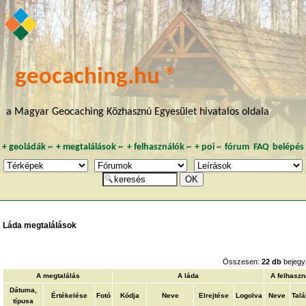
geocaching.hu ®
a Magyar Geocaching Közhasznú Egyesület hivatalos oldala
+
geoládák
~
+
megtalálások
~
+
felhasználók
~
+
poi
~
fórum
FAQ
belépés
Láda megtalálások
Összesen:
22 db
bejegy
A megtalálás
A láda
A felhaszn
Dátuma,
Értékelése
Fotó
Kódja
Neve
Elrejtése
Logolva
Neve
Talá
típusa