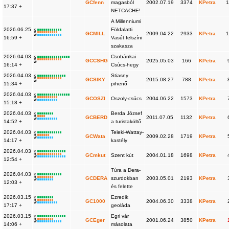
GCfenn
magasból
2002.07.19
3374
KPetra
1
17:37 +
NETCACHE!
A Millenniumi
2026.06.25
Földalatti
K
R
GCMILL
2009.04.22
2933
KPetra
1
W
16:59 +
Vasút felszíni
szakasza
2026.04.03
Csobánkai
K
R
GCCSHG
2025.05.03
166
KPetra
W
16:14 +
Csúcs-hegy
2026.04.03
Stiasny
K
R
GCSIKY
2015.08.27
788
KPetra
W
15:34 +
pihenő
2026.04.03
K
R
GCOSZI
Oszoly-csúcs
2004.06.22
1573
KPetra
W
15:18 +
2026.04.03
Berda József
K
R
GCBERD
2011.07.05
1132
KPetra
W
14:52 +
a turistaköltő
2026.04.03
Teleki-Wattay-
K
R
GCWata
2009.02.28
1719
KPetra
W
14:17 +
kastély
2026.04.03
K
R
GCmkut
Szent kút
2004.01.18
1698
KPetra
W
12:54 +
Túra a Dera-
2026.04.03
K
R
GCDERA
szurdokban
2003.05.01
2193
KPetra
W
12:03 +
és felette
2026.03.15
Ezredik
K
R
GC1000
2004.06.30
3338
KPetra
W
17:17 +
geoláda
2026.03.15
Egri vár
K
R
GCEger
2001.06.24
3850
KPetra
W
14:06 +
másolata