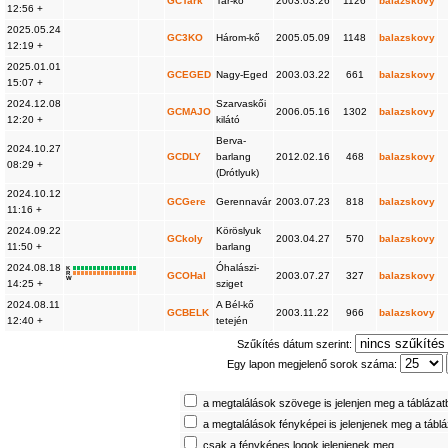
GCTark
Tar-kő
2003.03.26
1126
balazskovy
12:56 +
2025.05.24
GC3KO
Három-kő
2005.05.09
1148
balazskovy
12:19 +
2025.01.01
GCEGED
Nagy-Eged
2003.03.22
661
balazskovy
15:07 +
2024.12.08
Szarvaskői
GCMAJO
2006.05.16
1302
balazskovy
12:20 +
kilátó
Berva-
2024.10.27
GCDLY
barlang
2012.02.16
468
balazskovy
08:29 +
(Drótlyuk)
2024.10.12
GCGere
Gerennavár
2003.07.23
818
balazskovy
11:16 +
2024.09.22
Köröslyuk
GCkoly
2003.04.27
570
balazskovy
11:50 +
barlang
2024.08.18
Óhalászi-
K
R
GCOHal
2003.07.27
327
balazskovy
W
14:25 +
sziget
2024.08.11
A Bél-kő
GCBELK
2003.11.22
966
balazskovy
12:40 +
tetején
Szűkítés dátum szerint:
Egy lapon megjelenő sorok száma:
a megtalálások szövege is jelenjen meg a tábláza
a megtalálások fényképei is jelenjenek meg a tábl
csak a fényképes logok jelenjenek meg