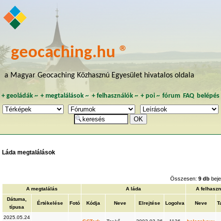
geocaching.hu ®
a Magyar Geocaching Közhasznú Egyesület hivatalos oldala
+
geoládák
~
+
megtalálások
~
+
felhasználók
~
+
poi
~
fórum
FAQ
belépés
Láda megtalálások
Összesen:
9 db
beje
A megtalálás
A láda
A felhasz
Dátuma,
Értékelése
Fotó
Kódja
Neve
Elrejtése
Logolva
Neve
T
típusa
2025.05.24