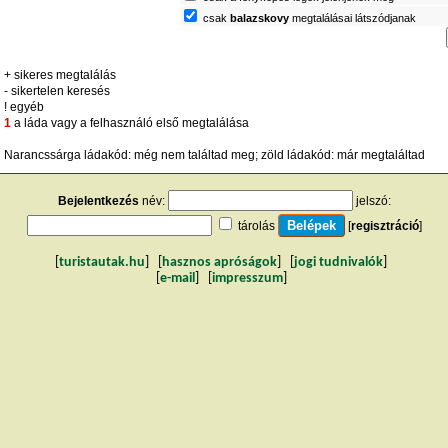
csak
balazskovy
megtalálásai látszódjanak
+ sikeres megtalálás
- sikertelen keresés
! egyéb
1
a láda vagy a felhasználó első megtalálása
Narancssárga ládakód: még nem találtad meg; zöld ládakód: már megtaláltad
Bejelentkezés
név:
jelszó:
tárolás
[
regisztráció
]
[
turistautak.hu
] [
hasznos apróságok
] [
jogi tudnivalók
]
[
e-mail
] [
impresszum
]