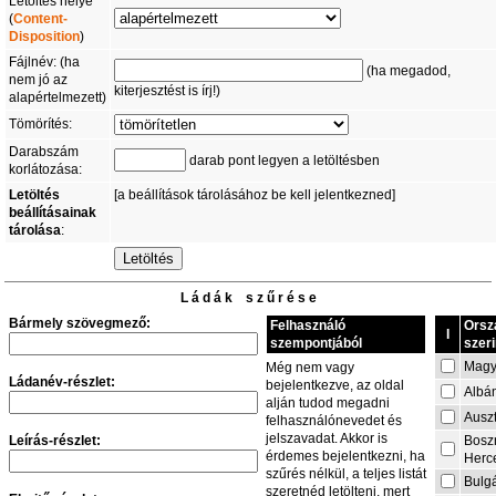
Letöltés helye
(
Content-
Disposition
)
Fájlnév: (ha
(ha megadod,
nem jó az
kiterjesztést is írj!)
alapértelmezett)
Tömörítés:
Darabszám
darab pont legyen a letöltésben
korlátozása:
Letöltés
[a beállítások tárolásához be kell jelentkezned]
beállításainak
tárolása
:
L á d á k s z ű r é s e
Bármely szövegmező:
Felhasználó
Orsz
I
szempontjából
szeri
Magy
Még nem vagy
Ládanév-részlet:
bejelentkezve, az oldal
Albá
alján tudod megadni
Auszt
felhasználónevedet és
jelszavadat. Akkor is
Leírás-részlet:
Bosz
érdemes bejelentkezni, ha
Herc
szűrés nélkül, a teljes listát
Bulg
szeretnéd letölteni, mert