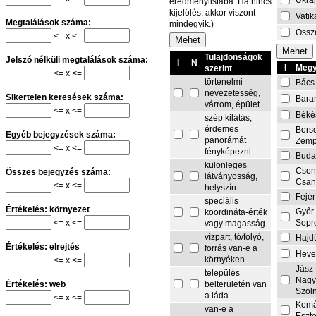
Ukra
eredménylistába. Ha nincs
kijelölés, akkor viszont
Vati
Megtalálások száma:
mindegyik.)
Össze
<= x <=
Tulajdonságok
Jelszó nélküli megtalálások száma:
I
N
I
Megy
szerint
<= x <=
történelmi
Bács
nevezetesség,
Sikertelen keresések száma:
Bara
várrom, épület
<= x <=
Béké
szép kilátás,
érdemes
Bors
Egyéb bejegyzések száma:
panorámát
Zemp
<= x <=
fényképezni
Buda
különleges
Cson
Összes bejegyzés száma:
látványosság,
Csa
<= x <=
helyszín
Fejér
speciális
Értékelés: környezet
Győr
koordináta-érték
<= x <=
Sopr
vagy magasság
vízpart, tó/folyó,
Hajd
Értékelés: elrejtés
forrás van-e a
Heve
környéken
<= x <=
Jász
település
Nagy
belterületén van
Értékelés: web
Szol
a láda
<= x <=
Komá
van-e a