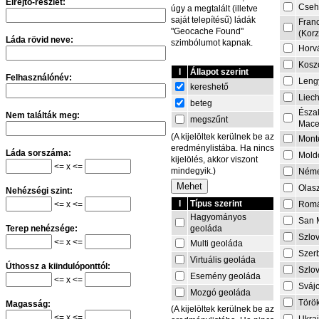
Elrejtő-részlet:
Cseh
úgy a megtalált (illetve
saját telepítésű) ládák
Fran
"Geocache Found"
(Korz
Láda rövid neve:
szimbólumot kapnak.
Horv
Kosz
I
Állapot szerint
Felhasználónév:
Leng
kereshető
Liech
beteg
Észa
Nem találták meg:
megszűnt
Mace
(A kijelöltek kerülnek be az
Mont
eredménylistába. Ha nincs
Láda sorszáma:
Mold
kijelölés, akkor viszont
<= x <=
mindegyik.)
Néme
Olas
Nehézségi szint:
I
Típus szerint
<= x <=
Rom
Hagyományos
San 
geoláda
Terep nehézsége:
Szlo
<= x <=
Multi geoláda
Szer
Virtuális geoláda
Úthossz a kiindulóponttól:
Szlo
Esemény geoláda
<= x <=
Sváj
Mozgó geoláda
Törö
Magasság:
(A kijelöltek kerülnek be az
<= x <=