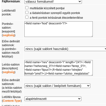
Fájlformátum
:
multiládák közzétett pontjai
Letöltendő
a ládaleírásban szereplő egyéb pontok
pontok:
a fenti pontok leírásának ékezettelenítése
Pontnév-
sablon:
[waypoint]
(
segítség
)
Előre definiált
sablonok:
(a pontnév-
sablon mezőt
felülírja!)
Leírás-sablon
[description]:
(
segítség
)
Előre definiált
sablonok:
(a leírás-sablon
mezőt felülírja!)
Letöltés típusa
(
Content-Type
)