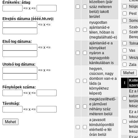
Eszt
közelben (pár
Értékelés: átlag
Nógr
száz méteren
<= x <=
belül) lakott
Pest
terület
Elrejtés dátuma (éééé.hh.nn):
Som
nyugodtan
<= x <=
Szab
ajánlanád-e
Szat
télen, hóban is
Bere
(megtalálható-e)
Első log dátuma:
ajánlanád-e a
Toln
<= x <=
környéket
Vas
nyáron a
Vesz
legnagyobb
kánikulában is
Utolsó log dátuma:
Zala
hegyen,
<= x <=
csúcson, nagy
dombon van-e a
Koll
I
láda (a
szeri
Fényképek száma:
környékhez
Ez a 
<= x <=
képest)
kato
megközelíthető-
terül
Távolság:
e járművel
feksz
néhány száz
<= x <=
Ez a 
méteren belül
fokoz
a javasolt
védet
kiindulóponttól
terül
elérhető-e fél
feksz
órán belül
Ez e