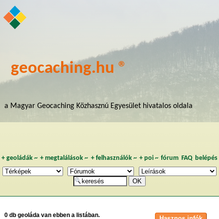
geocaching.hu ®
a Magyar Geocaching Közhasznú Egyesület hivatalos oldala
+
geoládák
~
+
megtalálások
~
+
felhasználók
~
+
poi
~
fórum
FAQ
belépés
0 db geoláda van ebben a listában.