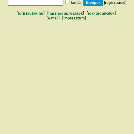
tárolás
[
regisztráció
]
[
turistautak.hu
] [
hasznos apróságok
] [
jogi tudnivalók
]
[
e-mail
] [
impresszum
]