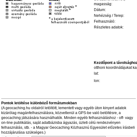
magasság:
Dátum:
Nehézség / Terep:
Felhasználó:
Részletes adatok:
Kezdőpont a távolságho
otthoni koordinátájukat kap
lat:
lon:
Pontok letöltése különböző formátumokban
(A geocaching.hu oldalról letöltött, lementett vagy egyéb úton kinyert adatok
kizárólag magánfelhasználásra, közvetlenül a GPS-be való betöltésre, a
geocaching játszására használhatók. Minden egyéb felhasználáshoz - off- vagy
on-line publikálás, saját adatbázisba ágyazás, üzleti célú rendezvényen
felhasználás, stb. - a Magyar Geocaching Közhasznú Egyesület előzetes írásbeli
hozzájárulása szükséges.)