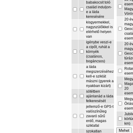
babakocsit toló
esem
család induljon-
Magy
e a láda
Vörö
keresésére
20 é
kisgyermekkel,
magy
nagyszülőkkel is
Geoc
elérhető helyen
csalá
van
esem
igénybe veszi-e
20 é
a cipőt, ruhát a
magy
környék
Geoc
(csalános,
túrá
bogáncsos)
esem
a láda
Rota
megszerzéséhez
esem
kell-e sziklát
Megy
mászni (gyerek a
Maga
nyakban kizárt)
20
sötétben
esem
ajánlanád a láda
Megy
felkeresését
Óriás
jellemző-e GPS-t
esem
valószínűleg
Jubi
zavaró sűrű
körtú
erdő, magas
km)
sziklafal
szokatlan