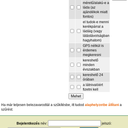
méretű/alakú-e a
láda (az
ajándékok miatt
fontos)
el tudok-e menni
kerékpárral a
ládáig (vagy
látástávolságban
hagyhatom)
GPS nélkül is
érdemes
megkeresni
kereshető
minden
évszakban
kereshető 24
órában
a látnivalóért
fizetni kell
Ha már teljesen belezavarodtál a szűkítésbe, itt tudod
alaphelyzetbe állítani
a
szűrést.
Bejelentkezés
név:
jelszó: