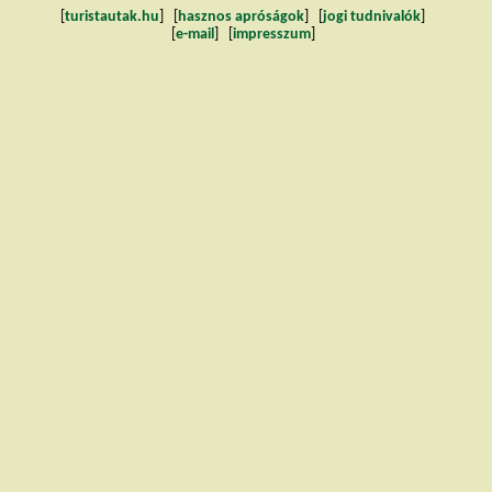
[
turistautak.hu
] [
hasznos apróságok
] [
jogi tudnivalók
]
[
e-mail
] [
impresszum
]