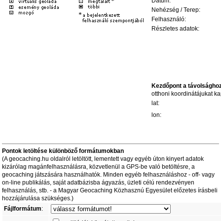
Dátum:
Nehézség / Terep:
Felhasználó:
Részletes adatok:
Kezdőpont a távolságho
otthoni koordinátájukat kap
lat:
lon:
Pontok letöltése különböző formátumokban
(A geocaching.hu oldalról letöltött, lementett vagy egyéb úton kinyert adatok
kizárólag magánfelhasználásra, közvetlenül a GPS-be való betöltésre, a
geocaching játszására használhatók. Minden egyéb felhasználáshoz - off- vagy
on-line publikálás, saját adatbázisba ágyazás, üzleti célú rendezvényen
felhasználás, stb. - a Magyar Geocaching Közhasznú Egyesület előzetes írásbeli
hozzájárulása szükséges.)
Fájlformátum
: