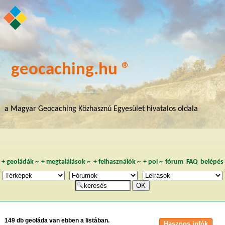
geocaching.hu ®
a Magyar Geocaching Közhasznú Egyesület hivatalos oldala
+
geoládák
~
+
megtalálások
~
+
felhasználók
~
+
poi
~
fórum
FAQ
belépés
149 db geoláda van ebben a listában.