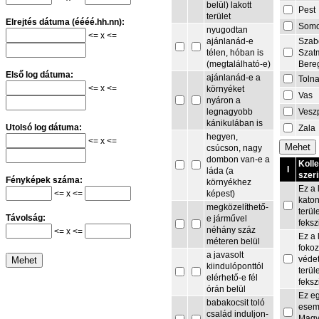
belül) lakott
Pest
terület
Elrejtés dátuma (éééé.hh.nn):
Som
nyugodtan
<= x <=
Szab
ajánlanád-e
Szat
télen, hóban is
Bere
(megtalálható-e)
Első log dátuma:
ajánlanád-e a
Toln
<= x <=
környéket
Vas
nyáron a
Vesz
legnagyobb
kánikulában is
Utolsó log dátuma:
Zala
hegyen,
<= x <=
csúcson, nagy
dombon van-e a
Koll
I
láda (a
szeri
Fényképek száma:
környékhez
Ez a 
<= x <=
képest)
kato
megközelíthető-
terül
Távolság:
e járművel
feksz
néhány száz
<= x <=
Ez a 
méteren belül
fokoz
a javasolt
védet
kiindulóponttól
terül
elérhető-e fél
feksz
órán belül
Ez e
babakocsit toló
esem
család induljon-
Magy