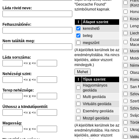
Fran
"Geocache Found"
(Korz
Láda rövid neve:
szimbólumot kapnak.
Horv
Kosz
I
Állapot szerint
Felhasználónév:
Leng
kereshető
Liech
beteg
Észa
Nem találták meg:
megszűnt
Mace
(A kijelöltek kerülnek be az
Mont
eredménylistába. Ha nincs
Láda sorszáma:
Mold
kijelölés, akkor viszont
<= x <=
mindegyik.)
Néme
Olas
Nehézségi szint:
I
Típus szerint
<= x <=
Rom
Hagyományos
San 
geoláda
Terep nehézsége:
Szlo
<= x <=
Multi geoláda
Szer
Virtuális geoláda
Úthossz a kiindulóponttól:
Szlo
Esemény geoláda
<= x <=
Sváj
Mozgó geoláda
Törö
Magasság:
(A kijelöltek kerülnek be az
<= x <=
Ukra
eredménylistába. Ha nincs
kijelölés, akkor viszont
Vati