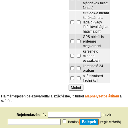
ajándékok miatt
fontos)
el tudok-e menni
kerékpárral a
ládáig (vagy
látástávolságban
hagyhatom)
GPS nélkül is
érdemes
megkeresni
kereshető
minden
évszakban
kereshető 24
órában
a látnivalóért
fizetni kell
Ha már teljesen belezavarodtál a szűkítésbe, itt tudod
alaphelyzetbe állítani
a
szűrést.
Bejelentkezés
név:
jelszó:
tárolás
[
regisztráció
]