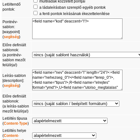
multiládák közzétett pontjai
Letöltendő
a ládaleírásban szereplő egyéb pontok
pontok:
a fenti pontok leírásának ékezettelenítése
Pontnév-
sablon:
[waypoint]
(
segítség
)
Előre definiált
sablonok:
(a pontnév-
sablon mezőt
felülírja!)
Leírás-sablon
[description]:
(
segítség
)
Előre definiált
sablonok:
(a leírás-sablon
mezőt felülírja!)
Letöltés típusa
(
Content-Type
)
Letöltés helye
(
Content-