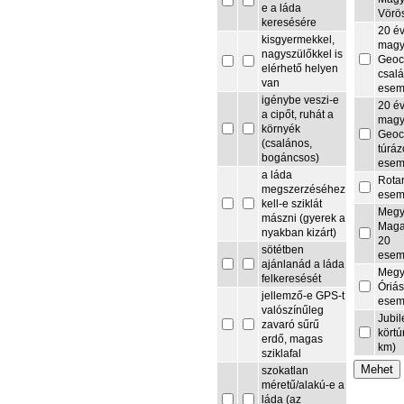
e a láda
Vörö
keresésére
20 é
kisgyermekkel,
magy
nagyszülőkkel is
Geoc
elérhető helyen
csalá
van
esem
igénybe veszi-e
20 é
a cipőt, ruhát a
magy
környék
Geoc
(csalános,
túrá
bogáncsos)
esem
a láda
Rota
megszerzéséhez
esem
kell-e sziklát
Megy
mászni (gyerek a
Maga
nyakban kizárt)
20
sötétben
esem
ajánlanád a láda
Megy
felkeresését
Óriás
jellemző-e GPS-t
esem
valószínűleg
Jubi
zavaró sűrű
körtú
erdő, magas
km)
sziklafal
szokatlan
méretű/alakú-e a
láda (az