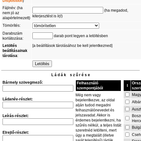
Disposition
)
Fájlnév: (ha
(ha megadod,
nem jó az
kiterjesztést is írj!)
alapértelmezett)
Tömörítés:
Darabszám
darab pont legyen a letöltésben
korlátozása:
Letöltés
[a beállítások tárolásához be kell jelentkezned]
beállításainak
tárolása
:
L á d á k s z ű r é s e
Bármely szövegmező:
Felhasználó
Orsz
I
szempontjából
szeri
Magy
Még nem vagy
Ládanév-részlet:
bejelentkezve, az oldal
Albá
alján tudod megadni
Auszt
felhasználónevedet és
jelszavadat. Akkor is
Leírás-részlet:
Bosz
érdemes bejelentkezni, ha
Herc
szűrés nélkül, a teljes listát
Bulg
szeretnéd letölteni, mert
Elrejtő-részlet:
Cseh
úgy a megtalált (illetve
saját telepítésű) ládák