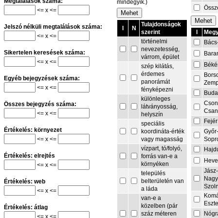
Megtalálások száma:
mindegyik.)
Össze
<= x <=
Tulajdonságok
Jelszó nélküli megtalálások száma:
I
N
I
Megy
szerint
<= x <=
történelmi
Bács
nevezetesség,
Sikertelen keresések száma:
Bara
várrom, épület
<= x <=
Béké
szép kilátás,
érdemes
Bors
Egyéb bejegyzések száma:
panorámát
Zemp
<= x <=
fényképezni
Buda
különleges
Cson
Összes bejegyzés száma:
látványosság,
Csa
<= x <=
helyszín
Fejér
speciális
Értékelés: környezet
Győr
koordináta-érték
<= x <=
Sopr
vagy magasság
vízpart, tó/folyó,
Hajd
Értékelés: elrejtés
forrás van-e a
Heve
környéken
<= x <=
Jász
település
Nagy
belterületén van
Értékelés: web
Szol
a láda
<= x <=
Komá
van-e a
Eszt
közelben (pár
Értékelés: átlag
Nógr
száz méteren
<= x <=