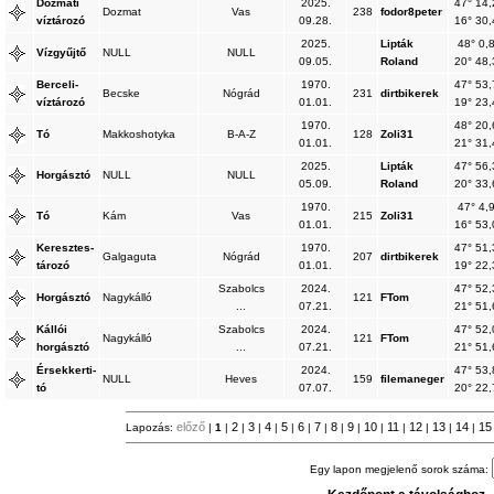
Dozmati
2025.
47° 14,
Dozmat
Vas
238
fodor8peter
víztározó
09.28.
16° 30,
2025.
Lipták
48° 0,
Vízgyűjtő
NULL
NULL
09.05.
Roland
20° 48,
Berceli-
1970.
47° 53,
Becske
Nógrád
231
dirtbikerek
víztározó
01.01.
19° 23,
1970.
48° 20,
Tó
Makkoshotyka
B-A-Z
128
Zoli31
01.01.
21° 31,
2025.
Lipták
47° 56,
Horgásztó
NULL
NULL
05.09.
Roland
20° 33,
1970.
47° 4,
Tó
Kám
Vas
215
Zoli31
01.01.
16° 53,
Keresztes-
1970.
47° 51,
Galgaguta
Nógrád
207
dirtbikerek
tározó
01.01.
19° 22,
Szabolcs
2024.
47° 52,
Horgásztó
Nagykálló
121
FTom
...
07.21.
21° 51,
Kállói
Szabolcs
2024.
47° 52,
Nagykálló
121
FTom
horgásztó
...
07.21.
21° 51,
Érsekkerti-
2024.
47° 53,
NULL
Heves
159
filemaneger
tó
07.07.
20° 22,
előző
2
3
4
5
6
7
8
9
10
11
12
13
14
1
Lapozás:
|
1
|
|
|
|
|
|
|
|
|
|
|
|
|
|
Egy lapon megjelenő sorok száma: