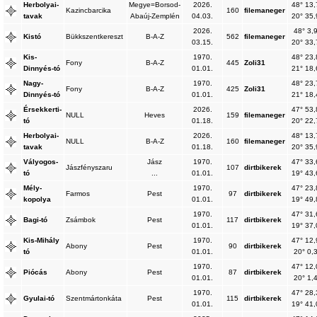
Herbolyai-
Megye=Borsod-
2026.
48° 13,
Kazincbarcika
160
filemaneger
tavak
Abaúj-Zemplén
04.03.
20° 35,
2026.
48° 3,
Kistó
Bükkszentkereszt
B-A-Z
562
filemaneger
03.15.
20° 33,
Kis-
1970.
48° 23,
Fony
B-A-Z
445
Zoli31
Dinnyés-tó
01.01.
21° 18,
Nagy-
1970.
48° 23,
Fony
B-A-Z
425
Zoli31
Dinnyés-tó
01.01.
21° 18,
Érsekkerti-
2026.
47° 53,
NULL
Heves
159
filemaneger
tó
01.18.
20° 22,
Herbolyai-
2026.
48° 13,
NULL
B-A-Z
160
filemaneger
tavak
01.18.
20° 35,
Vályogos-
Jász
1970.
47° 33,
Jászfényszaru
107
dirtbikerek
tó
...
01.01.
19° 43,
Mély-
1970.
47° 23,
Farmos
Pest
97
dirtbikerek
kopolya
01.01.
19° 49,
1970.
47° 31,
Bagi-tó
Zsámbok
Pest
117
dirtbikerek
01.01.
19° 37,
Kis-Mihály
1970.
47° 12,
Abony
Pest
90
dirtbikerek
tó
01.01.
20° 0,
1970.
47° 12,
Piócás
Abony
Pest
87
dirtbikerek
01.01.
20° 1,
1970.
47° 28,
Gyulai-tó
Szentmártonkáta
Pest
115
dirtbikerek
01.01.
19° 41,