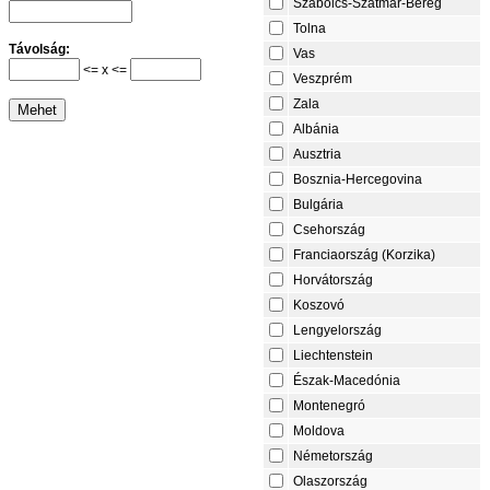
Szabolcs-Szatmár-Bereg
Tolna
Távolság:
Vas
<= x <=
Veszprém
Zala
Albánia
Ausztria
Bosznia-Hercegovina
Bulgária
Csehország
Franciaország (Korzika)
Horvátország
Koszovó
Lengyelország
Liechtenstein
Észak-Macedónia
Montenegró
Moldova
Németország
Olaszország