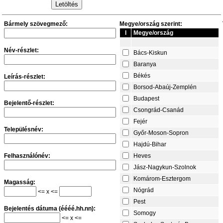
Bármely szövegmező:
Megye/ország szerint:
I
Megye/ország
Név-részlet:
Bács-Kiskun
Baranya
Békés
Leírás-részlet:
Borsod-Abaúj-Zemplén
Budapest
Bejelentő-részlet:
Csongrád-Csanád
Fejér
Településnév:
Győr-Moson-Sopron
Hajdú-Bihar
Felhasználónév:
Heves
Jász-Nagykun-Szolnok
Komárom-Esztergom
Magasság:
Nógrád
<= x <=
Pest
Bejelentés dátuma (éééé.hh.nn):
Somogy
<= x <=