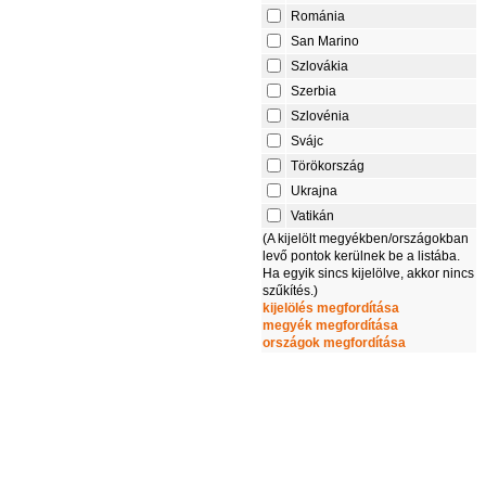
Románia
San Marino
Szlovákia
Szerbia
Szlovénia
Svájc
Törökország
Ukrajna
Vatikán
(A kijelölt megyékben/országokban
levő pontok kerülnek be a listába.
Ha egyik sincs kijelölve, akkor nincs
szűkítés.)
kijelölés megfordítása
megyék megfordítása
országok megfordítása