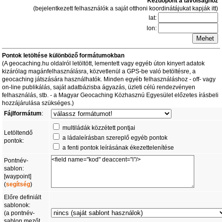
Kezdőpont a távolsághoz
(bejelentkezett felhasználók a saját otthoni koordinátájukat kapják itt)
lat:
lon:
Pontok letöltése különböző formátumokban
(A geocaching.hu oldalról letöltött, lementett vagy egyéb úton kinyert adatok
kizárólag magánfelhasználásra, közvetlenül a GPS-be való betöltésre, a
geocaching játszására használhatók. Minden egyéb felhasználáshoz - off- vagy
on-line publikálás, saját adatbázisba ágyazás, üzleti célú rendezvényen
felhasználás, stb. - a Magyar Geocaching Közhasznú Egyesület előzetes írásbeli
hozzájárulása szükséges.)
Fájlformátum
:
multiládák közzétett pontjai
Letöltendő
a ládaleírásban szereplő egyéb pontok
pontok:
a fenti pontok leírásának ékezettelenítése
Pontnév-
sablon:
[waypoint]
(
segítség
)
Előre definiált
sablonok:
(a pontnév-
sablon mezőt