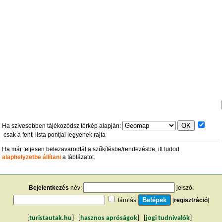
Ha szívesebben tájékozódsz térkép alapján:
csak a fenti lista pontjai legyenek rajta
Ha már teljesen belezavarodtál a szűkítésbe/rendezésbe, itt tudod
alaphelyzetbe állítani
a táblázatot.
Bejelentkezés
név:
jelszó:
tárolás
[
regisztráció
]
[
turistautak.hu
] [
hasznos apróságok
] [
jogi tudnivalók
]