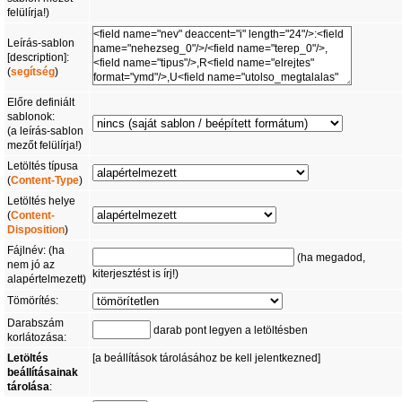
felülírja!)
Leírás-sablon
[description]:
(
segítség
)
Előre definiált
sablonok:
(a leírás-sablon
mezőt felülírja!)
Letöltés típusa
(
Content-Type
)
Letöltés helye
(
Content-
Disposition
)
Fájlnév: (ha
(ha megadod,
nem jó az
kiterjesztést is írj!)
alapértelmezett)
Tömörítés:
Darabszám
darab pont legyen a letöltésben
korlátozása:
Letöltés
[a beállítások tárolásához be kell jelentkezned]
beállításainak
tárolása
: