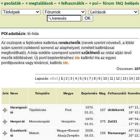
+
geoládák
~
+
megtalálások
~
+
felhasználók
~
+
poi
~
fórum
FAQ
belépés
POI adatbázis
: tó-lista
Az oszlopok a fejlécekre kattintva
rendezhetők
(nevek szerint növekvő, a többi
szám szerint csökkenő sorrend az alaphelyzet, ismételt kattintással
megfordítható). A lista sokféle szempont szerint
szűkíthető
az oldal alján levő
mezők kitöltésével. Új pont bejelentéséhez
ide
kattints! Ha az egyes
ponttípusokra vagy kíváncsi, kattints
ide
.
Összesen:
10
Lapozás:
előző
|
1
|
2
|
3
|
4
|
5
|
6
|
7
|
8
|
9
|
10
|
11
|
12
|
13
|
14
|
1
Jele
Neve
Település
Megye
Bejelentés
Mag.
Felhasználó
Koordin
Harangozó-
1970.
47° 21,
Tápióbicske
Pest
107
dirtbikerek
tó
01.01.
19° 42,
1970.
46° 54,
Henyei-tó
Monostorapáti
Veszprém
375
Zoli31
01.01.
17° 35,
Érsekkerti-
Megye=Borsod-
2026.
47° 53,
Miskolc
159
filemaneger
tó
Abaúj-Zemplén
04.03.
20° 22,