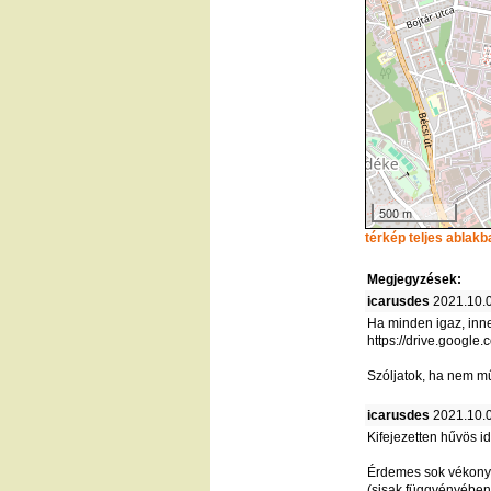
500 m
térkép teljes ablakb
Megjegyzések:
icarusdes
2021.10.0
Ha minden igaz, innen
https://drive.goog
Szóljatok, ha nem m
icarusdes
2021.10.0
Kifejezetten hűvös i
Érdemes sok vékony r
(sisak függvényében)