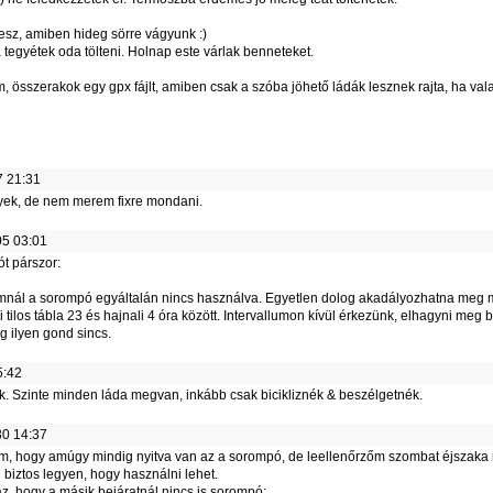
esz, amiben hideg sörre vágyunk :)
egyétek oda tölteni. Holnap este várlak benneteket.
m, összerakok egy gpx fájlt, amiben csak a szóba jöhető ládák lesznek rajta, ha vala
 21:31
ek, de nem merem fixre mondani.
5 03:01
t párszor:
omnál a sorompó egyáltalán nincs használva. Egyetlen dolog akadályozhatna meg m
 tilos tábla 23 és hajnali 4 óra között. Intervallumon kívül érkezünk, elhagyni meg
g ilyen gond sincs.
5:42
. Szinte minden láda megvan, inkább csak bicikliznék & beszélgetnék.
0 14:37
dom, hogy amúgy mindig nyitva van az a sorompó, de leellenőrzőm szombat éjszaka 
i biztos legyen, hogy használni lehet.
az, hogy a másik bejáratnál nincs is sorompó: