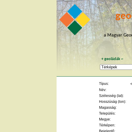
geo
a Magyar Geoc
+
geoládák
~
Típus:
Név:
Szélesség (lat):
Hosszúság (lon):
Magasság:
Település:
Megye:
Térképen:
Bejelentő: