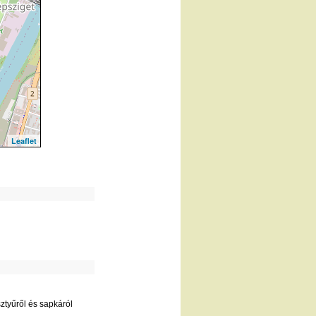
Leaflet
ztyűről és sapkáról