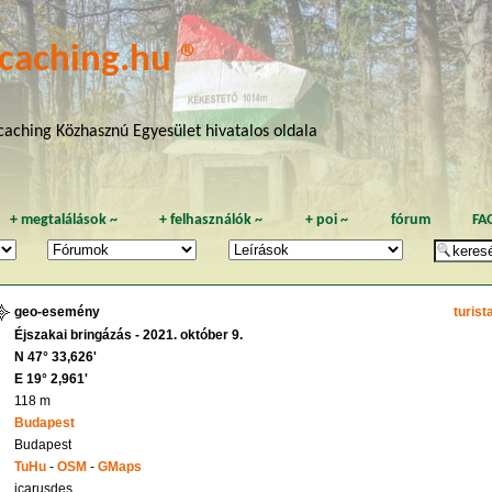
caching.hu ®
aching Közhasznú Egyesület hivatalos oldala
+
megtalálások
~
+
felhasználók
~
+
poi
~
fórum
FA
geo-esemény
turist
Éjszakai bringázás - 2021. október 9.
N 47° 33,626'
E 19° 2,961'
118 m
Budapest
Budapest
TuHu
-
OSM
-
GMaps
icarusdes