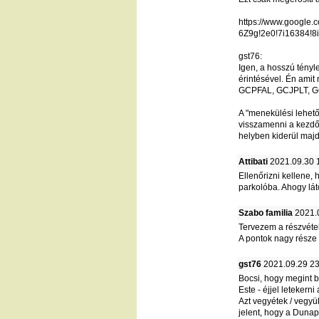
https://www.google
6Z9g!2e0!7i16384!8
gst76:
Igen, a hosszú tényl
érintésével. Én amit
GCPFAL, GCJPLT, GC
A "menekülési lehető
visszamenni a kezdőp
helyben kiderül majd
Attibati
2021.09.30 
Ellenőrizni kellene,
parkolóba. Ahogy lá
Szabo familia
2021.
Tervezem a részvétel
A pontok nagy része
gst76
2021.09.29 23
Bocsi, hogy megint b
Este - éjjel letekern
Azt vegyétek / vegyü
jelent, hogy a Dunapa