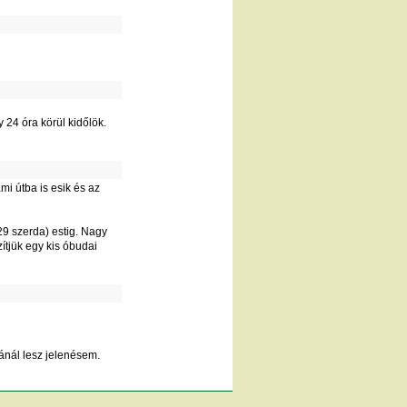
 24 óra körül kidőlök.
mi útba is esik és az
29 szerda) estig. Nagy
ítjük egy kis óbudai
jánál lesz jelenésem.