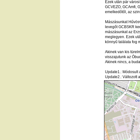
Ezek után pár város
GCVEZO, GCAmfi, GC
emelkedőtől, az szin
Mászásunkat Hűvösv
levegőt GCBSKR ker
mászásunkat az Erzs
meglegyen. Ezek ut
könnyű találata fog m
Akinek van kis türel
visszajutunk az Ó
Akinek nincs, a buda
Update1.: Módosult a
Update2.: Változott a