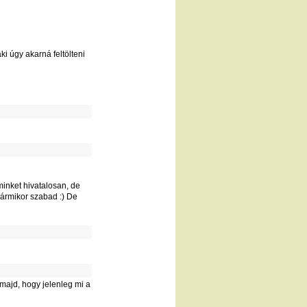
ki úgy akarná feltölteni
inket hivatalosan, de
 bármikor szabad :) De
majd, hogy jelenleg mi a