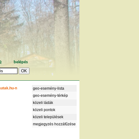
Q
belépés
autak.hu-n
geo-esemény-lista
geo-esemény-térkép
közeli ládák
közeli pontok
közeli települések
megjegyzés hozzáfűzése