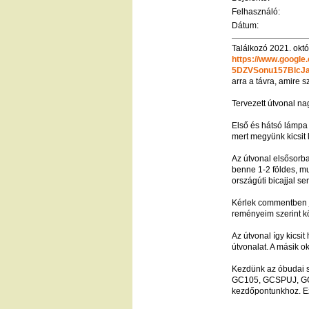
Felhasználó:
Dátum:
Találkozó 2021. okt
https://www.googl
5DZVSonu157BlcJag
arra a távra, amire s
Tervezett útvonal n
Első és hátsó lámpa 
mert megyünk kicsit la
Az útvonal elsősorba
benne 1-2 földes, m
országúti bicajjal s
Kérlek commentben j
reményeim szerint k
Az útvonal így kicsi
útvonalat. A másik o
Kezdünk az óbudai
GC105, GCSPUJ, GC
kezdőpontunkhoz. Ez 