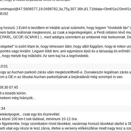
.com/maps/@47.5608577,19.0498782,3a,75y,307.36h,81.71t/data=!3m6!1e1!3m
i8192
eg hosszú :) Ezért is kezdtem el inkább azzal számolni, hogy legyen "rövidebb táv"
 nem tartok reálisnak megkeresni, az csak a legeslegvégén, a Pesti oldalon lévő m
PARL, GCOP, GCMVK1 ) , mert addigra szerintem az emberek már beleunnak. De h
ségeket" is ezért írtam le, hogy lehessen látni, hogy attól függően, hogy ki mikor 
ontra vagy leválni. Legyen több terv, ami egymásra épül és a társaság és erőnlét 
, hogy melyik fog működni. Az sem baj ha a legrövidebb.
10:01
 hogy az Auchan parkoló zárás után megközelíthető-e. Dunakeszin legálisan zárás ut
tom a GE-n az óbudai Auchan parkolójának a bejáratánál még sorompó is van.
09.30 07:45
t a kisebb körön.
 nekem még hiányzik...
:34
elekotyogok... csak egy kis észrevétel.
i a közel 100 km-t sok ládával, minimum 10-12 óra.
k figyelembe, hogy szombaton rövid távokkal, vasárnap hosszú távokkal startol a 
rti utak egy része le lesz zárva, illetve a verseny előkészítése miatt nagy lesz a 