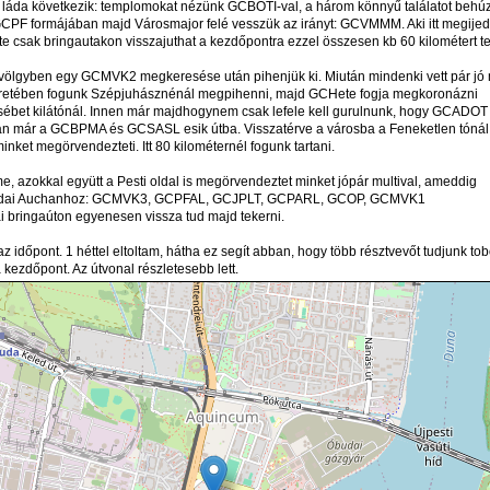
i láda következik: templomokat nézünk GCBOTI-val, a három könnyű találatot behú
PF formájában majd Városmajor felé vesszük az irányt: GCVMMM. Aki itt megije
te csak bringautakon visszajuthat a kezdőpontra ezzel összesen kb 60 kilométert t
ölgyben egy GCMVK2 megkeresése után pihenjük ki. Miután mindenki vett pár jó
etében fogunk Szépjuhásznénál megpihenni, majd GCHete fogja megkoronázni
ébet kilátónál. Innen már majdhogynem csak lefele kell gurulnunk, hogy GCADOT t
án már a GCBPMA és GCSASL esik útba. Visszatérve a városba a Feneketlen tóná
inket megörvendezteti. Itt 80 kilométernél fogunk tartani.
me, azokkal együtt a Pesti oldal is megörvendeztet minket jópár multival, ameddig
budai Auchanhoz: GCMVK3, GCPFAL, GCJPLT, GCPARL, GCOP, GCMVK1
i bringaúton egyenesen vissza tud majd tekerni.
z időpont. 1 héttel eltoltam, hátha ez segít abban, hogy több résztvevőt tudjunk tob
 kezdőpont. Az útvonal részletesebb lett.