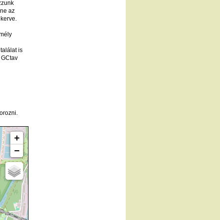
zzunk
dne az
ekerve.
 mély
alálat is
l GCtav
orozni.
+
−