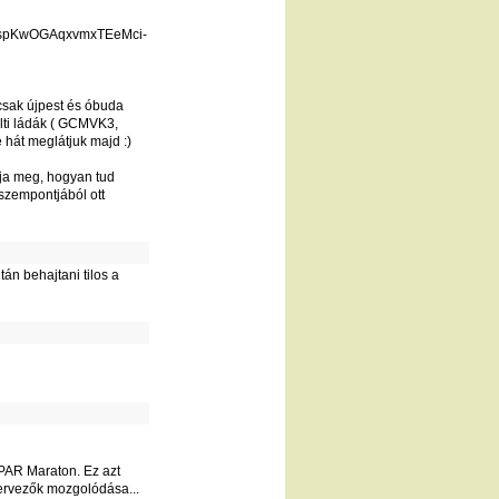
4!1spKwOGAqxvmxTEeMci-
 csak újpest és óbuda
ulti ládák ( GCMVK3,
át meglátjuk majd :)
unja meg, hogyan tud
szempontjából ott
án behajtani tilos a
SPAR Maraton. Ez azt
szervezők mozgolódása...