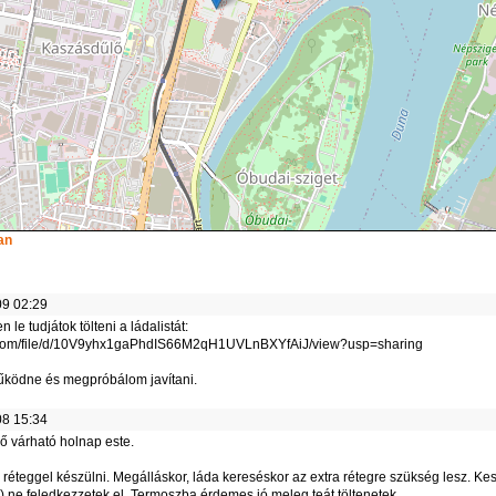
an
9 02:29
 le tudjátok tölteni a ládalistát:
le.com/file/d/10V9yhx1gaPhdIS66M2qH1UVLnBXYfAiJ/view?usp=sharing
űködne és megpróbálom javítani.
8 15:34
dő várható holnap este.
éteggel készülni. Megálláskor, láda kereséskor az extra rétegre szükség lesz. Kes
 ne feledkezzetek el. Termoszba érdemes jó meleg teát töltenetek.