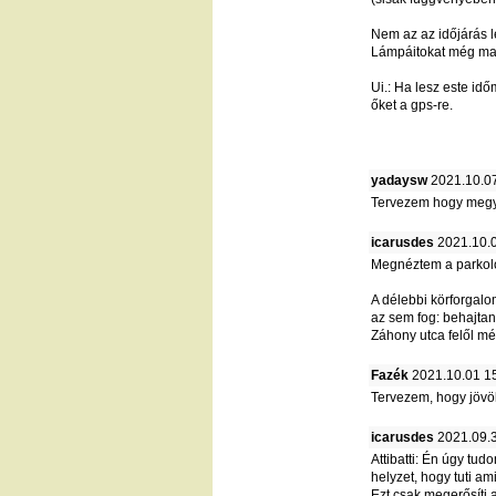
Nem az az időjárás l
Lámpáitokat még ma t
Ui.: Ha lesz este idő
őket a gps-re.
yadaysw
2021.10.07
Tervezem hogy megy
icarusdes
2021.10.0
Megnéztem a parkoló
A délebbi körforgal
az sem fog: behajtani
Záhony utca felől mé
Fazék
2021.10.01 1
Tervezem, hogy jövök
icarusdes
2021.09.3
Attibatti: Én úgy tu
helyzet, hogy tuti am
Ezt csak megerősíti 