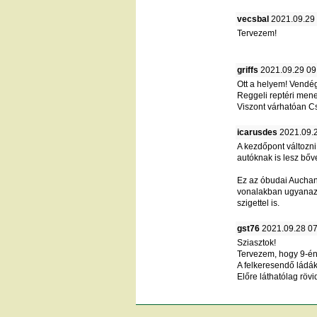
vecsbal
2021.09.29
Tervezem!
griffs
2021.09.29 09
Ott a helyem! Vendé
Reggeli reptéri mene
Viszont várhatóan Cs
icarusdes
2021.09.2
A kezdőpont változni 
autóknak is lesz bőv
Ez az óbudai Auchan 
vonalakban ugyanaz l
szigettel is.
gst76
2021.09.28 07
Sziasztok!
Tervezem, hogy 9-én 
A felkeresendő ládá
Előre láthatólag röv