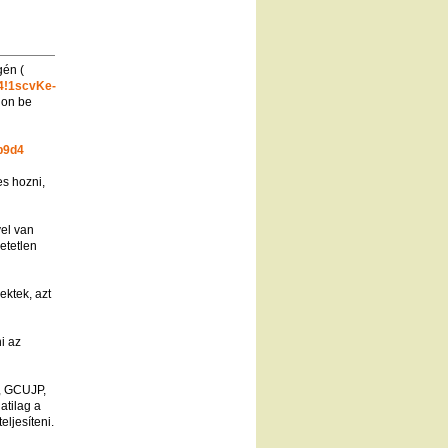
gén (
4!1scvKe-
jon be
b9d4
es hozni,
vel van
etetlen
ektek, azt
i az
, GCUJP,
tilag a
ljesíteni.