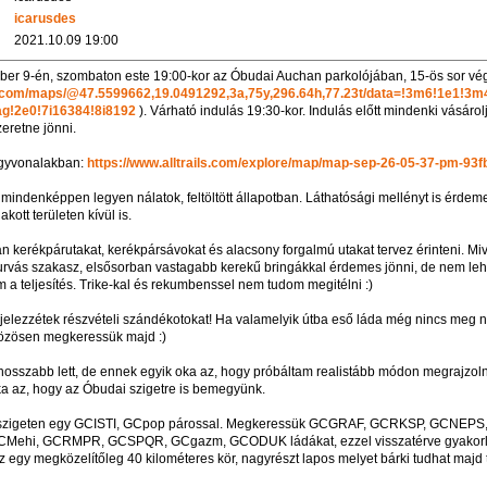
icarusdes
2021.10.09 19:00
óber 9-én, szombaton este 19:00-kor az Óbudai Auchan parkolójában, 15-ös sor vé
e.com/maps/@47.5599662,19.0491292,3a,75y,296.64h,77.23t/data=!3m6!1e1!3m
!2e0!7i16384!8i8192
). Várható indulás 19:30-kor. Indulás előtt mindenki vásárol
zeretne jönni.
agyvonalakban:
https://www.alltrails.com/explore/map/map-sep-26-05-37-pm-93f
mindenképpen legyen nálatok, feltöltött állapotban. Láthatósági mellényt is érdem
kott területen kívül is.
n kerékpárutakat, kerékpársávokat és alacsony forgalmú utakat tervez érinteni. Mi
urvás szakasz, elsősorban vastagabb kerekű bringákkal érdemes jönni, de nem leh
em a teljesítés. Trike-kal és rekumbenssel nem tudom megitélni :)
elezzétek részvételi szándékotokat! Ha valamelyik útba eső láda még nincs meg n
özösen megkeressük majd :)
t hosszabb lett, de ennek egyik oka az, hogy próbáltam realistább módon megrajzoln
ka az, hogy az Óbudai szigetre is bemegyünk.
 szigeten egy GCISTI, GCpop párossal. Megkeressük GCGRAF, GCRKSP, GCNEPS
Mehi, GCRMPR, GCSPQR, GCgazm, GCODUK ládákat, ezzel visszatérve gyakorla
egy megközelítőleg 40 kilométeres kör, nagyrészt lapos melyet bárki tudhat majd te