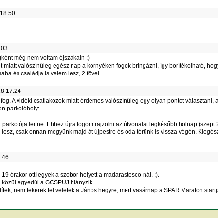
 18:50
:03
gként még nem voltam éjszakain :)
t miatt valószínűleg egész nap a környéken fogok bringázni, így borítékolható, hogy
aba és családja is velem lesz, 2 fővel.
8 17:24
fog. A vidéki csatlakozok miatt érdemes valószínűleg egy olyan pontot választani, a
en parkolóhely:
parkolója lenne. Ehhez újra fogom rajzolni az útvonalat legkésőbb holnap (szept 
esz, csak onnan megyünk majd át újpestre és oda térünk is vissza végén. Kiegész
:46
19 órakor ott legyek a szobor helyett a madarastesco-nál. :).
k közül egyedül a GCSPUJ hiányzik.
idítek, nem tekerek fel veletek a János hegyre, mert vasárnap a SPAR Maraton start