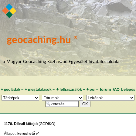
geocaching.hu ®
a Magyar Geocaching Közhasznú Egyesület hivatalos oldala
+
geoládák
~
+
megtalálások
~
+
felhasználók
~
+
poi
~
fórum
FAQ
belépés
1178. Diósdi kőfejtő
(GCDIKO)
Állapot:
kereshető ✅