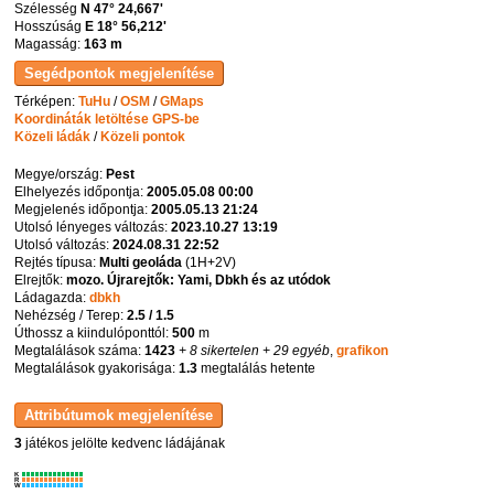
Szélesség
N 47° 24,667'
Hosszúság
E 18° 56,212'
Magasság:
163 m
Térképen:
TuHu
/
OSM
/
GMaps
Koordináták letöltése GPS-be
Közeli ládák
/
Közeli pontok
Megye/ország:
Pest
Elhelyezés időpontja:
2005.05.08 00:00
Megjelenés időpontja:
2005.05.13 21:24
Utolsó lényeges változás:
2023.10.27 13:19
Utolsó változás:
2024.08.31 22:52
Rejtés típusa:
Multi geoláda
(
1H+2V
)
Elrejtők:
mozo. Újrarejtők: Yami, Dbkh és az utódok
Ládagazda:
dbkh
Nehézség / Terep:
2.5 / 1.5
Úthossz a kiindulóponttól:
500
m
Megtalálások száma:
1423
+ 8 sikertelen
+ 29 egyéb
,
grafikon
Megtalálások gyakorisága:
1.3
megtalálás hetente
3
játékos jelölte kedvenc ládájának
K
R
W