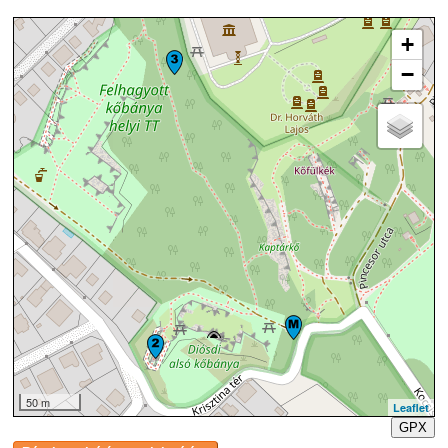
+
−
50 m
Leaflet
GPX