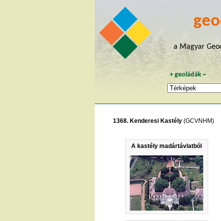
geo
a Magyar Geoc
+
geoládák
~
1368. Kenderesi Kastély
(GCVNHM)
A kastély madártávlatból