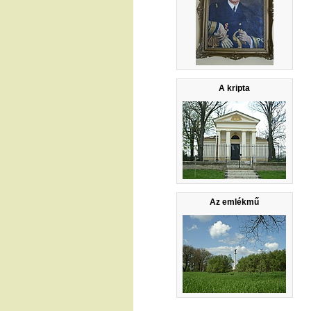
A kripta
Az emlékmű