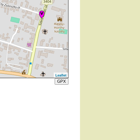
Leaflet
GPX