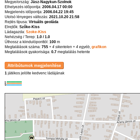
Megye/ország:
Jász-Nagykun-Szolnok
Elhelyezés időpontja:
2006.04.17 00:00
Megjelenés időpontja:
2006.04.22 19:45
Utolsó lényeges változás:
2021.10.20 21:58
Rejtés típusa:
Virtuális geoláda
Elrejtők:
Szőke-Kiss
Ládagazda:
Szoke-Kiss
Nehézség / Terep:
1.0 / 1.0
Úthossz a kiindulóponttól:
100
m
Megtalálások száma:
755
+ 4 sikertelen
+ 4 egyéb
,
grafikon
Megtalálások gyakorisága:
0.7
megtalálás hetente
1
játékos jelölte kedvenc ládájának
K
R
W