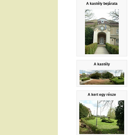
A kastély bejárata
A kastély
A kert egy része