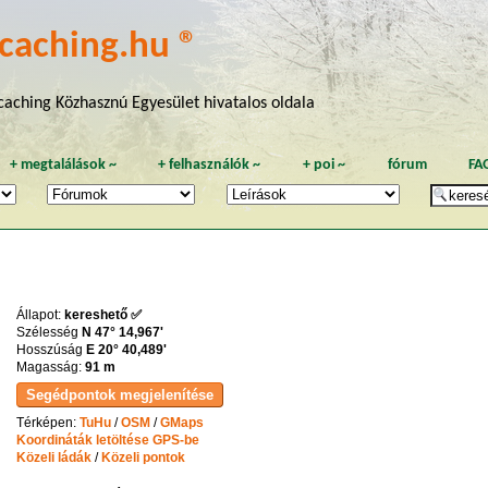
caching.hu ®
aching Közhasznú Egyesület hivatalos oldala
+
megtalálások
~
+
felhasználók
~
+
poi
~
fórum
FA
Állapot:
kereshető ✅
Szélesség
N 47° 14,967'
Hosszúság
E 20° 40,489'
Magasság:
91 m
Térképen:
TuHu
/
OSM
/
GMaps
Koordináták letöltése GPS-be
Közeli ládák
/
Közeli pontok