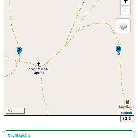
+
−
50 m
Leaflet
GPX