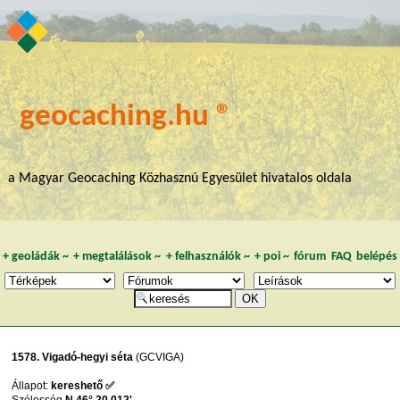
geocaching.hu ®
a Magyar Geocaching Közhasznú Egyesület hivatalos oldala
+
geoládák
~
+
megtalálások
~
+
felhasználók
~
+
poi
~
fórum
FAQ
belépés
1578. Vigadó-hegyi séta
(GCVIGA)
Állapot:
kereshető ✅