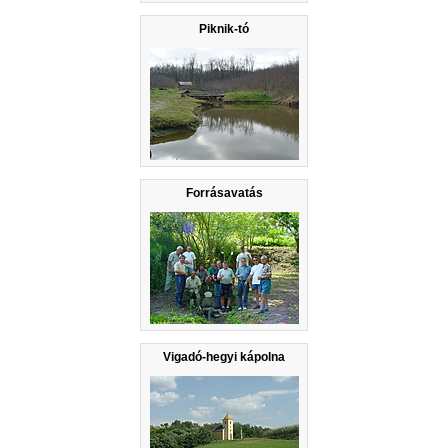
Piknik-tó
Forrásavatás
Vigadó-hegyi kápolna