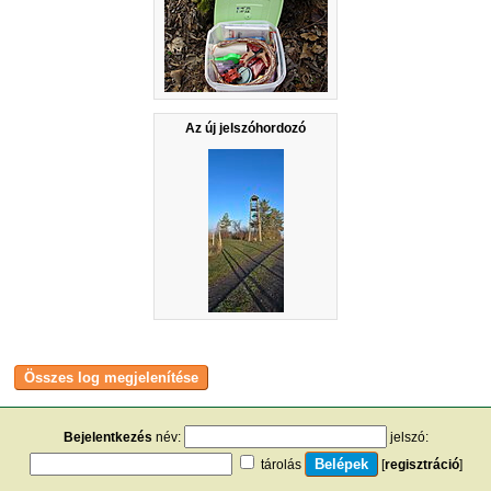
Az új jelszóhordozó
Bejelentkezés
név:
jelszó:
tárolás
[
regisztráció
]