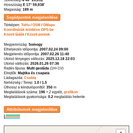
Szélesség
N 46° 20,012'
Hosszúság
E 17° 59,938'
Magasság:
189 m
Térképen:
TuHu
/
OSM
/
GMaps
Koordináták letöltése GPS-be
Közeli ládák
/
Közeli pontok
Megye/ország:
Somogy
Elhelyezés időpontja:
2007.02.24 09:00
Megjelenés időpontja:
2007.02.26 11:40
Utolsó lényeges változás:
2025.12.18 22:03
Utolsó változás:
2026.01.26 07:36
Rejtés típusa:
Multi geoláda
(
1H+1V
)
Elrejtők:
Majtika és csapata
Ládagazda:
Csabiq
Nehézség / Terep:
1.0 / 1.5
Úthossz a kiindulóponttól:
350
m
Megtalálások száma:
196
+ 2 egyéb
,
grafikon
Megtalálások gyakorisága:
0.2
megtalálás hetente
K
R
W