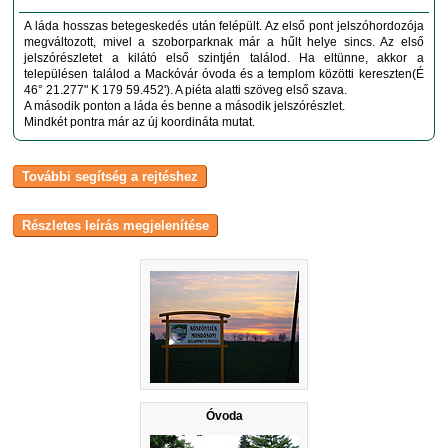
A láda hosszas betegeskedés után felépült. Az első pont jelszóhordozója
megváltozott, mivel a szoborparknak már a hűlt helye sincs. Az első
jelszórészletet a kilátó első szintjén találod. Ha eltünne, akkor a
településen találod a Mackóvár óvoda és a templom közötti kereszten(É
46° 21.277" K 179 59.452'). A piéta alatti szöveg első szava.
A második ponton a láda és benne a második jelszórészlet.
Mindkét pontra már az új koordináta mutat.
Óvoda