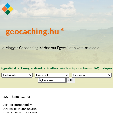
geocaching.hu ®
a Magyar Geocaching Közhasznú Egyesület hivatalos oldala
+
geoládák
~
+
megtalálások
~
+
felhasználók
~
+
poi
~
fórum
FAQ
belépés
127. Tátika
(GCTAT)
Állapot:
kereshető ✅
Szélesség
N 46° 54,344'