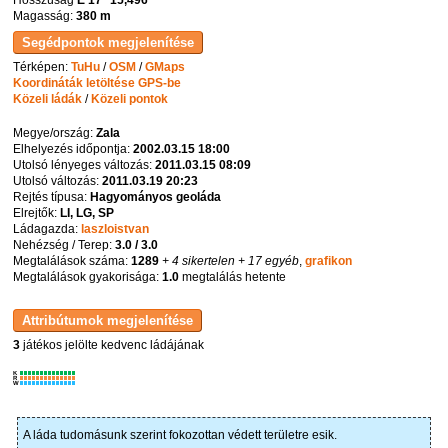
Hosszúság
E 17° 15,496'
Magasság:
380 m
Térképen:
TuHu
/
OSM
/
GMaps
Koordináták letöltése GPS-be
Közeli ládák
/
Közeli pontok
Megye/ország:
Zala
Elhelyezés időpontja:
2002.03.15 18:00
Utolsó lényeges változás:
2011.03.15 08:09
Utolsó változás:
2011.03.19 20:23
Rejtés típusa:
Hagyományos geoláda
Elrejtők:
LI, LG, SP
Ládagazda:
laszloistvan
Nehézség / Terep:
3.0 / 3.0
Megtalálások száma:
1289
+ 4 sikertelen
+ 17 egyéb
,
grafikon
Megtalálások gyakorisága:
1.0
megtalálás hetente
3
játékos jelölte kedvenc ládájának
K
R
W
A láda tudomásunk szerint fokozottan védett területre esik.