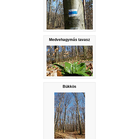
Medvehagymás tavasz
Bükkös