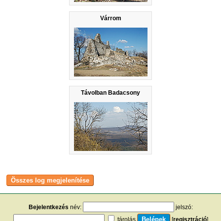
Várrom
Távolban Badacsony
Bejelentkezés
név:
jelszó:
tárolás
[
regisztráció
]