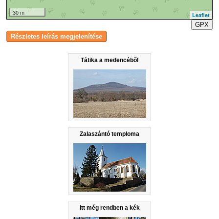
30 m
Leaflet
GPX
Tátika a medencéből
Zalaszántó temploma
Itt még rendben a kék