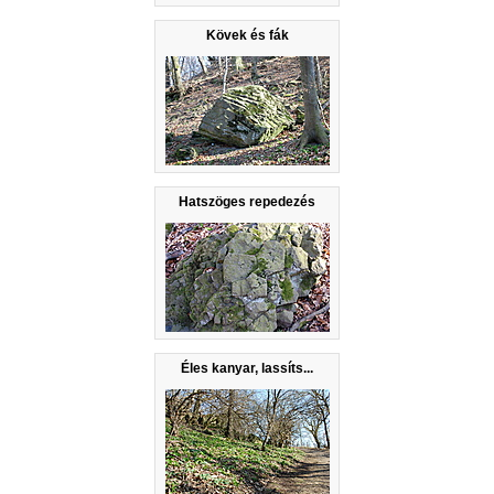
Kövek és fák
Hatszöges repedezés
Éles kanyar, lassíts...