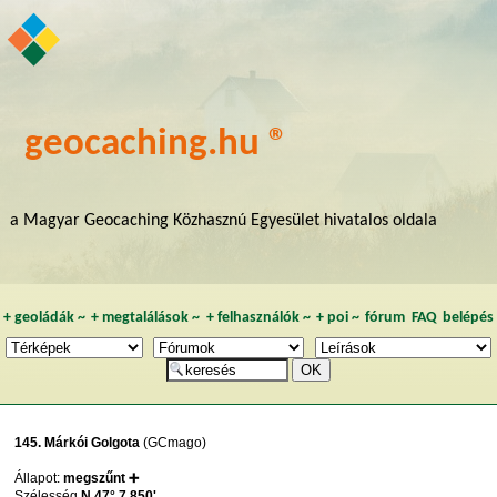
geocaching.hu ®
a Magyar Geocaching Közhasznú Egyesület hivatalos oldala
+
geoládák
~
+
megtalálások
~
+
felhasználók
~
+
poi
~
fórum
FAQ
belépés
145. Márkói Golgota
(GCmago)
Állapot:
megszűnt ➕
Szélesség
N 47° 7,850'