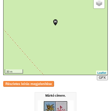
30 m
Leaflet
GPX
Márkó címere.