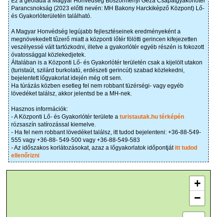
Ez a geoláda a Magyar Honvédség Böszörményi Géza Csapatgyakorlótér
Parancsnokság (2023 előtti nevén: MH Bakony Harckiképző Központ) Lő-
és Gyakorlóterületén található.
A Magyar Honvédség legújabb fejlesztéseinek eredményeként a
megnövekedett tűzerő miatt a központi lőtér fölötti gerincen kifejezetten
veszélyessé vált tartózkodni, illetve a gyakorlótér egyéb részén is fokozott
óvatossággal közlekedjetek.
Általában is a Központi Lő- és Gyakorlótér területén csak a kijelölt utakon
(turistaút, szilárd burkolatú, erdészeti gerincút) szabad közlekedni,
bejelentett lőgyakorlat idején még ott sem.
Ha túrázás közben esetleg fel nem robbant tüzérségi- vagy egyéb
lövedéket találsz, akkor jelentsd be a MH-nek.
Hasznos információk:
- A Központi Lő- és Gyakorlótér területe a
turistautak.hu térképén
rózsaszín satírozással kiemelve.
- Ha fel nem robbant lövedéket találsz, itt tudod bejelenteni: +36-88-549-
555 vagy +36-88- 549-500 vagy +36-88-549-583
- Az időszakos korlátozásokat, azaz a lőgyakorlatok időpontját
itt tudod
ellenőrizni
+
−