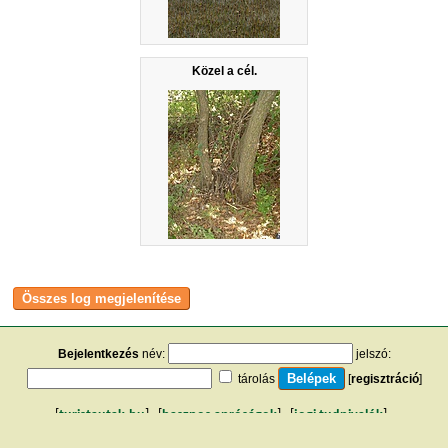
Közel a cél.
Bejelentkezés
név:
jelszó:
tárolás
[
regisztráció
]
[
turistautak.hu
] [
hasznos apróságok
] [
jogi tudnivalók
]
[
e-mail
] [
impresszum
]