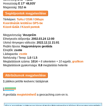
Hosszúság
E 17° 48,935'
Magasság:
312 m
Térképen:
TuHu
/
OSM
/
GMaps
Koordináták letöltése GPS-be
Közeli ládák
/
Közeli pontok
Megye/ország:
Veszprém
Elhelyezés időpontja:
2002.03.24 12:00
Utolsó lényeges változás:
2022.12.11 21:01
Rejtés típusa:
Hagyományos geoláda
Elrejtők:
zsotie
Ládagazda:
zsotie
Nehézség / Terep:
1.0 / 1.5
Megtalálások száma:
1014
+ 6 sikertelen
+ 10 egyéb
,
grafikon
Megtalálások gyakorisága:
0.8
megtalálás hetente
1
játékos jelölte kedvenc ládájának
K
R
W
A geoláda
megtekinthető
a geocaching.com-on is.