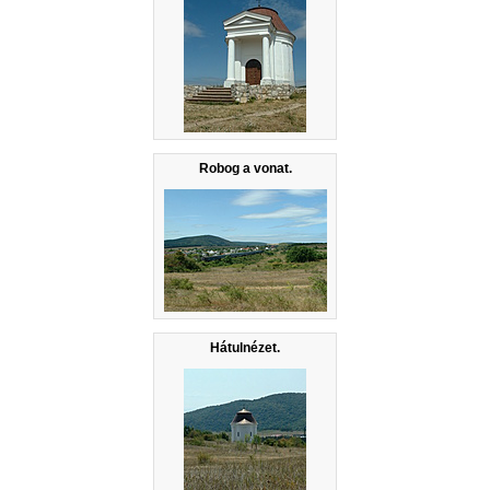
Robog a vonat.
Hátulnézet.