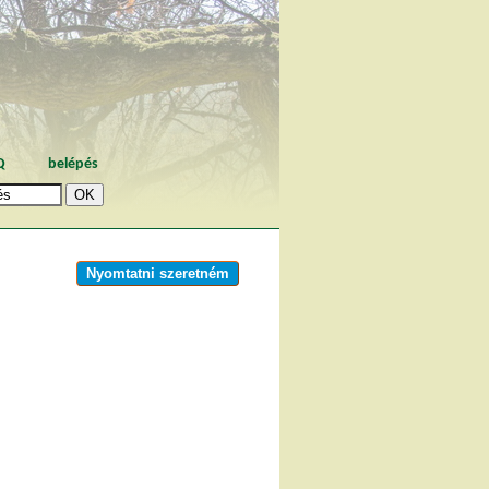
Q
belépés
Nyomtatni szeretném