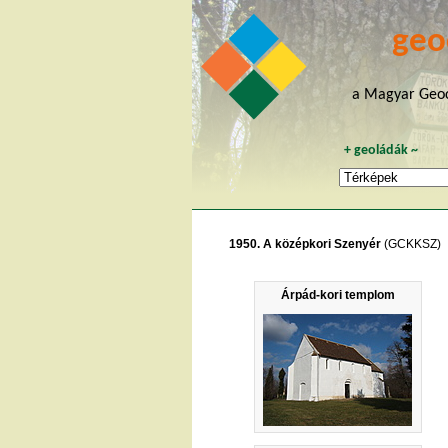
geo
a Magyar Geoc
+
geoládák
~
1950. A középkori Szenyér
(GCKKSZ)
Árpád-kori templom