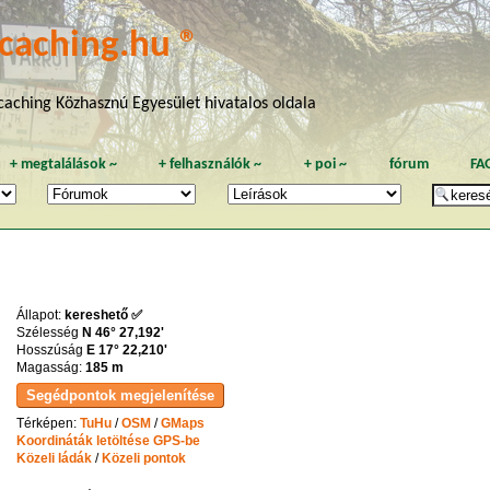
caching.hu ®
aching Közhasznú Egyesület hivatalos oldala
+
megtalálások
~
+
felhasználók
~
+
poi
~
fórum
FA
Állapot:
kereshető ✅
Szélesség
N 46° 27,192'
Hosszúság
E 17° 22,210'
Magasság:
185 m
Térképen:
TuHu
/
OSM
/
GMaps
Koordináták letöltése GPS-be
Közeli ládák
/
Közeli pontok