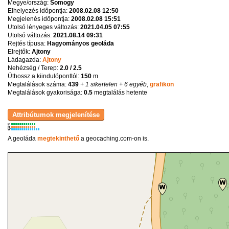
Megye/ország:
Somogy
Elhelyezés időpontja:
2008.02.08 12:50
Megjelenés időpontja:
2008.02.08 15:51
Utolsó lényeges változás:
2021.04.05 07:55
Utolsó változás:
2021.08.14 09:31
Rejtés típusa:
Hagyományos geoláda
Elrejtők:
Ajtony
Ládagazda:
Ajtony
Nehézség / Terep:
2.0 / 2.5
Úthossz a kiindulóponttól:
150
m
Megtalálások száma:
439
+ 1 sikertelen
+ 6 egyéb
,
grafikon
Megtalálások gyakorisága:
0.5
megtalálás hetente
K
R
W
A geoláda
megtekinthető
a geocaching.com-on is.