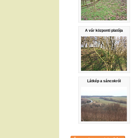
A vár központi platója
Látkép a sáncokról