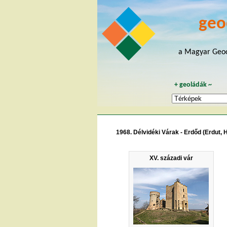
geo
a Magyar Geoc
+
geoládák
~
1968. Délvidéki Várak - Erdőd (Erdut, 
XV. századi vár