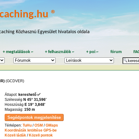
caching.hu ®
aching Közhasznú Egyesület hivatalos oldala
+
megtalálások
~
+
felhasználók
~
+
poi
~
fórum
FA
HR)
(GCDVER)
Állapot:
kereshető ✅
Szélesség
N 45° 31,596'
Hosszúság
E 19° 3,848'
Magasság:
150 m
Térképen:
TuHu
/
OSM
/
GMaps
Koordináták letöltése GPS-be
Közeli ládák
/
Közeli pontok