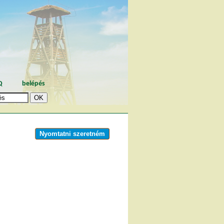
Q
belépés
Nyomtatni szeretném