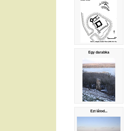
Egy darabka
Ezt látod...