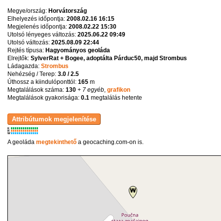
Megye/ország:
Horvátország
Elhelyezés időpontja:
2008.02.16 16:15
Megjelenés időpontja:
2008.02.22 15:30
Utolsó lényeges változás:
2025.06.22 09:49
Utolsó változás:
2025.08.09 22:44
Rejtés típusa:
Hagyományos geoláda
Elrejtők:
SylverRat + Bogee, adoptálta Párduc50, majd Strombus
Ládagazda:
Strombus
Nehézség / Terep:
3.0 / 2.5
Úthossz a kiindulóponttól:
165
m
Megtalálások száma:
130
+ 7 egyéb
,
grafikon
Megtalálások gyakorisága:
0.1
megtalálás hetente
K
R
W
A geoláda
megtekinthető
a geocaching.com-on is.