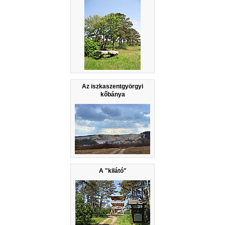
Az iszkaszentgyörgyi
kőbánya
A "kilátó"