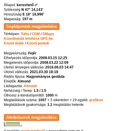
Állapot:
kereshető ✅
Szélesség
N 47° 14,143'
Hosszúság
E 18° 16,996'
Magasság:
197 m
Térképen:
TuHu
/
OSM
/
GMaps
Koordináták letöltése GPS-be
Közeli ládák
/
Közeli pontok
Megye/ország:
Fejér
Elhelyezés időpontja:
2008.03.15 12:25
Megjelenés időpontja:
2008.03.22 12:09
Utolsó lényeges változás:
2016.06.03 14:47
Utolsó változás:
2021.03.30 18:18
Rejtés típusa:
Hagyományos geoláda
Elrejtők:
Almond
Ládagazda:
Almond
Nehézség / Terep:
1.5 / 1.5
Úthossz a kiindulóponttól:
1000
m
Megtalálások száma:
1007
+ 5 sikertelen
+ 19 egyéb
,
grafikon
Megtalálások gyakorisága:
1.1
megtalálás hetente
K
R
W
A geoláda
megtekinthető
a geocaching.com-on is.