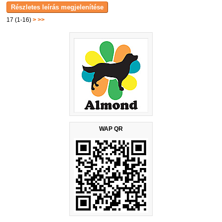
17 (1-16)
>
>>
WAP QR