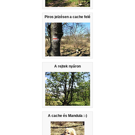
Piros jelzésen a cache felé
A rejtek nyáron
A cache és Mandula :-)