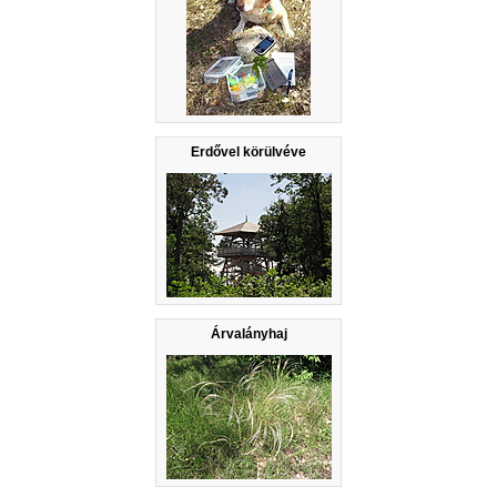
Erdővel körülvéve
Árvalányhaj