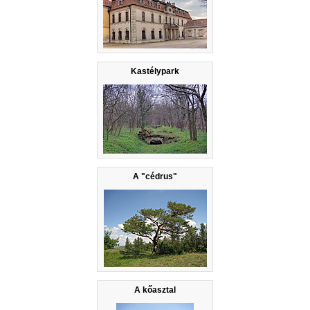
Kastélypark
A "cédrus"
A kőasztal