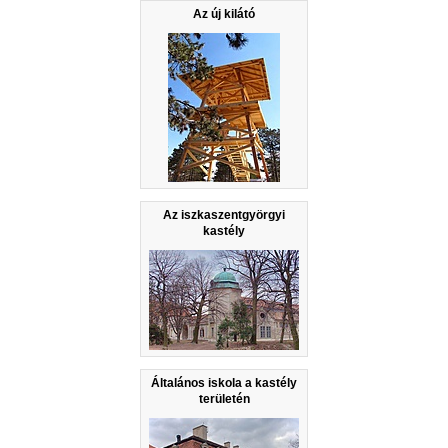
Az új kilátó
Az iszkaszentgyörgyi
kastély
Általános iskola a kastély
területén