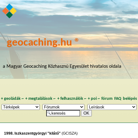
geocaching.hu ®
a Magyar Geocaching Közhasznú Egyesület hivatalos oldala
+
geoládák
~
+
megtalálások
~
+
felhasználók
~
+
poi
~
fórum
FAQ
belépés
1998. Iszkaszentgyörgyi "kilátó"
(GCISZA)