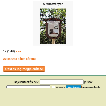
A tanösvényen
17 (1-16)
>
>>
Az összes képet kérem!
Bejelentkezés
név:
jelszó:
tárolás
[
regisztráció
]
[
turistautak.hu
] [
hasznos apróságok
] [
jogi tudnivalók
]
[
e-mail
] [
impresszum
]