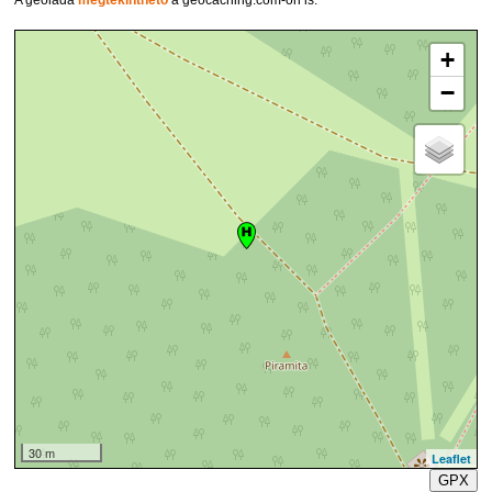
+
−
30 m
Leaflet
GPX