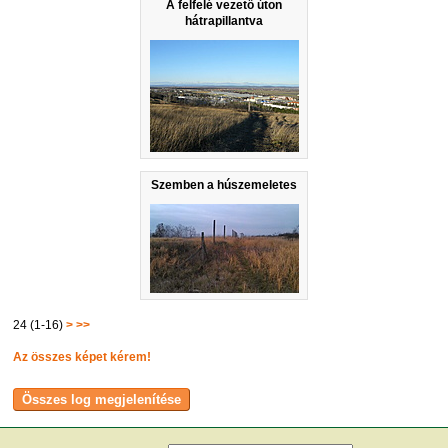
A felfelé vezető úton
hátrapillantva
Szemben a húszemeletes
24 (1-16)
>
>>
Az összes képet kérem!