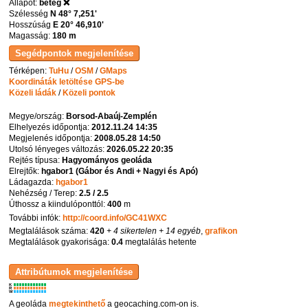
Állapot:
beteg ❌
Szélesség
N 48° 7,251'
Hosszúság
E 20° 46,910'
Magasság:
180 m
Térképen:
TuHu
/
OSM
/
GMaps
Koordináták letöltése GPS-be
Közeli ládák
/
Közeli pontok
Megye/ország:
Borsod-Abaúj-Zemplén
Elhelyezés időpontja:
2012.11.24 14:35
Megjelenés időpontja:
2008.05.28 14:50
Utolsó lényeges változás:
2026.05.22 20:35
Rejtés típusa:
Hagyományos geoláda
Elrejtők:
hgabor1 (Gábor és Andi + Nagyi és Apó)
Ládagazda:
hgabor1
Nehézség / Terep:
2.5 / 2.5
Úthossz a kiindulóponttól:
400
m
További infók:
http://coord.info/GC41WXC
Megtalálások száma:
420
+ 4 sikertelen
+ 14 egyéb
,
grafikon
Megtalálások gyakorisága:
0.4
megtalálás hetente
K
R
W
A geoláda
megtekinthető
a geocaching.com-on is.