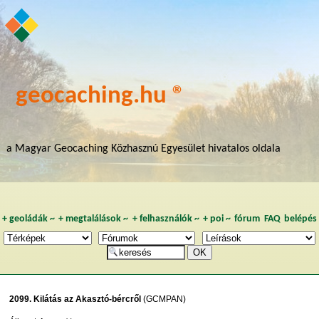
geocaching.hu ®
a Magyar Geocaching Közhasznú Egyesület hivatalos oldala
+
geoládák
~
+
megtalálások
~
+
felhasználók
~
+
poi
~
fórum
FAQ
belépés
2099. Kilátás az Akasztó-bércről
(GCMPAN)