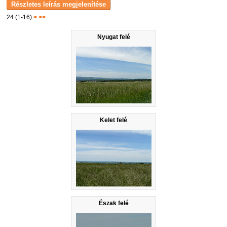
24 (1-16)
>
>>
Nyugat felé
Kelet felé
Észak felé