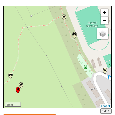
+
−
50 m
Leaflet
GPX