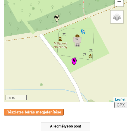
−
30 m
Leaflet
GPX
A legmélyebb pont