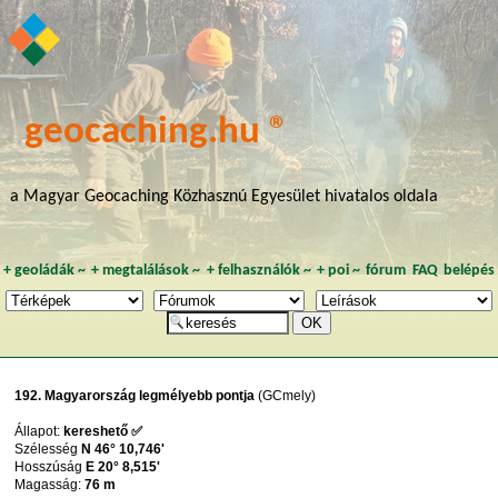
geocaching.hu ®
a Magyar Geocaching Közhasznú Egyesület hivatalos oldala
+
geoládák
~
+
megtalálások
~
+
felhasználók
~
+
poi
~
fórum
FAQ
belépés
192. Magyarország legmélyebb pontja
(GCmely)
Állapot:
kereshető ✅
Szélesség
N 46° 10,746'
Hosszúság
E 20° 8,515'
Magasság:
76 m