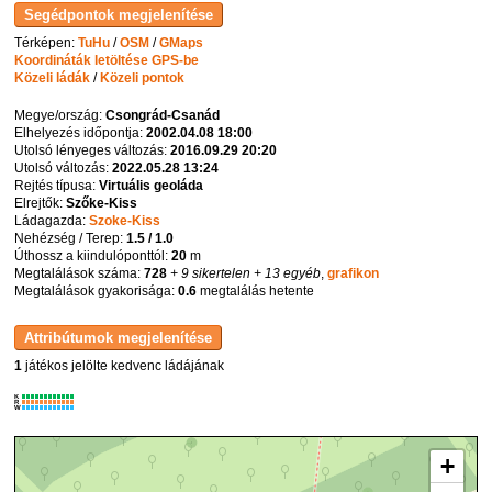
Térképen:
TuHu
/
OSM
/
GMaps
Koordináták letöltése GPS-be
Közeli ládák
/
Közeli pontok
Megye/ország:
Csongrád-Csanád
Elhelyezés időpontja:
2002.04.08 18:00
Utolsó lényeges változás:
2016.09.29 20:20
Utolsó változás:
2022.05.28 13:24
Rejtés típusa:
Virtuális geoláda
Elrejtők:
Szőke-Kiss
Ládagazda:
Szoke-Kiss
Nehézség / Terep:
1.5 / 1.0
Úthossz a kiindulóponttól:
20
m
Megtalálások száma:
728
+ 9 sikertelen
+ 13 egyéb
,
grafikon
Megtalálások gyakorisága:
0.6
megtalálás hetente
1
játékos jelölte kedvenc ládájának
K
R
W
+