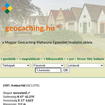
geocaching.hu ®
a Magyar Geocaching Közhasznú Egyesület hivatalos oldala
+
geoládák
~
+
megtalálások
~
+
felhasználók
~
+
poi
~
fórum
FAQ
belépés
2397. Andaui-híd
(GCLOTK)
Állapot:
kereshető ✅
Szélesség
N 47° 42,370'
Hosszúság
E 17° 4,623'
Magasság:
112 m