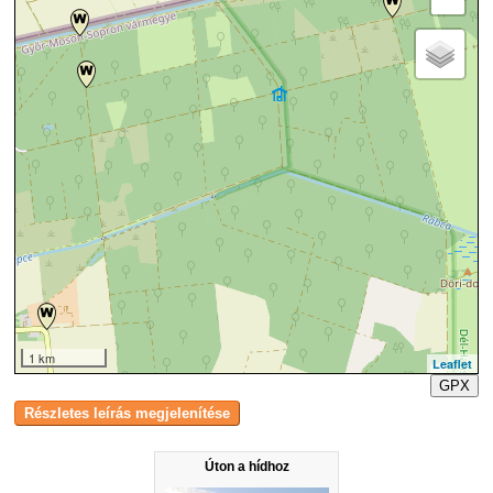
1 km
Leaflet
GPX
Úton a hídhoz