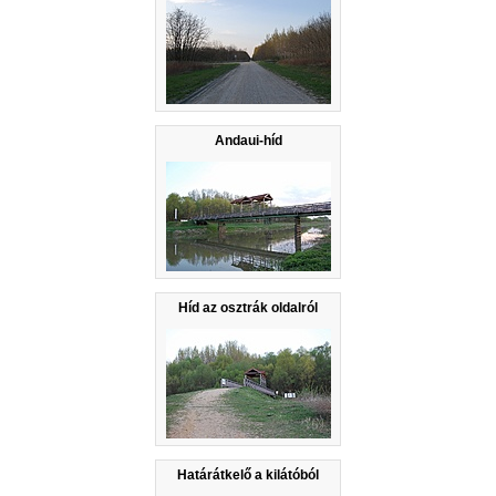
Andaui-híd
Híd az osztrák oldalról
Határátkelő a kilátóból