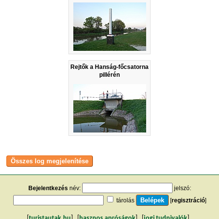
Rejtők a Hanság-főcsatorna
pillérén
Bejelentkezés
név:
jelszó:
tárolás
[
regisztráció
]
[
turistautak.hu
] [
hasznos apróságok
] [
jogi tudnivalók
]