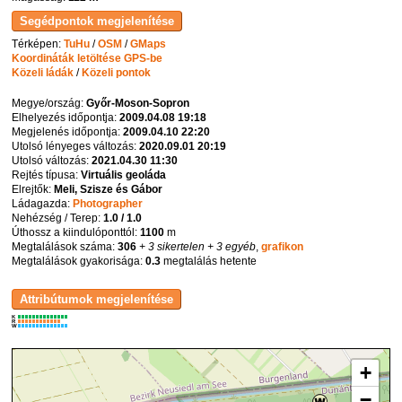
Térképen:
TuHu
/
OSM
/
GMaps
Koordináták letöltése GPS-be
Közeli ládák
/
Közeli pontok
Megye/ország:
Győr-Moson-Sopron
Elhelyezés időpontja:
2009.04.08 19:18
Megjelenés időpontja:
2009.04.10 22:20
Utolsó lényeges változás:
2020.09.01 20:19
Utolsó változás:
2021.04.30 11:30
Rejtés típusa:
Virtuális geoláda
Elrejtők:
Meli, Szisze és Gábor
Ládagazda:
Photographer
Nehézség / Terep:
1.0 / 1.0
Úthossz a kiindulóponttól:
1100
m
Megtalálások száma:
306
+ 3 sikertelen
+ 3 egyéb
,
grafikon
Megtalálások gyakorisága:
0.3
megtalálás hetente
K
R
W
+
−