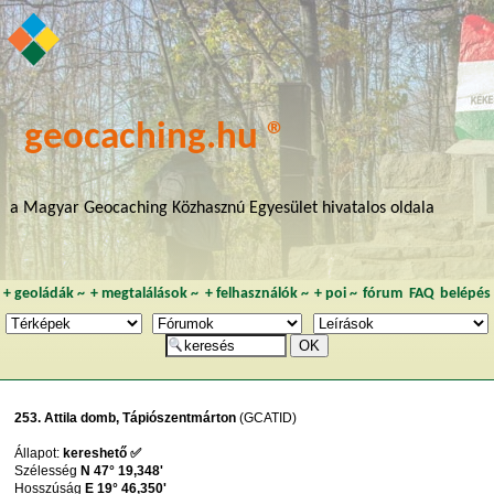
geocaching.hu ®
a Magyar Geocaching Közhasznú Egyesület hivatalos oldala
+
geoládák
~
+
megtalálások
~
+
felhasználók
~
+
poi
~
fórum
FAQ
belépés
253. Attila domb, Tápiószentmárton
(GCATID)
Állapot:
kereshető ✅
Szélesség
N 47° 19,348'
Hosszúság
E 19° 46,350'