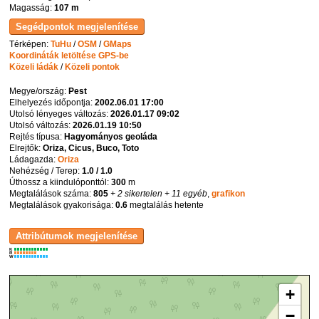
Magasság:
107 m
Térképen:
TuHu
/
OSM
/
GMaps
Koordináták letöltése GPS-be
Közeli ládák
/
Közeli pontok
Megye/ország:
Pest
Elhelyezés időpontja:
2002.06.01 17:00
Utolsó lényeges változás:
2026.01.17 09:02
Utolsó változás:
2026.01.19 10:50
Rejtés típusa:
Hagyományos geoláda
Elrejtők:
Oriza, Cicus, Buco, Toto
Ládagazda:
Oriza
Nehézség / Terep:
1.0 / 1.0
Úthossz a kiindulóponttól:
300
m
Megtalálások száma:
805
+ 2 sikertelen
+ 11 egyéb
,
grafikon
Megtalálások gyakorisága:
0.6
megtalálás hetente
K
R
W
+
−