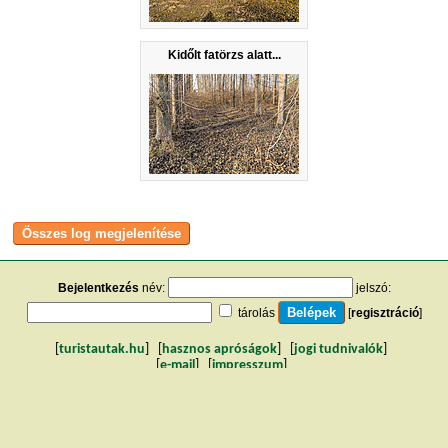
Kidőlt fatörzs alatt...
Bejelentkezés
név:
jelszó:
tárolás
[
regisztráció
]
[
turistautak.hu
] [
hasznos apróságok
] [
jogi tudnivalók
]
[
e-mail
] [
impresszum
]