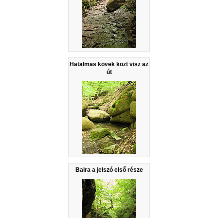
Hatalmas kövek közt visz az
út
Balra a jelszó első része