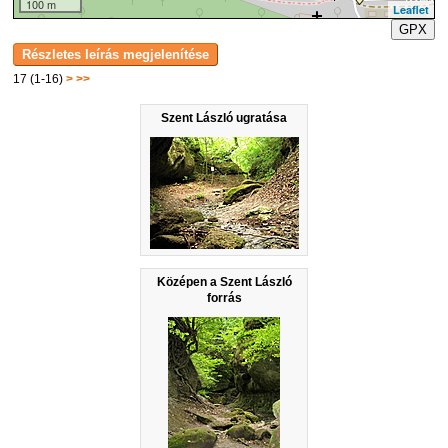
100 m
Leaflet
GPX
17 (1-16)
>
>>
Szent László ugratása
Középen a Szent László
forrás