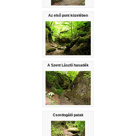
Az első pont közelében
A Szent László hasadék
Csordogáló patak