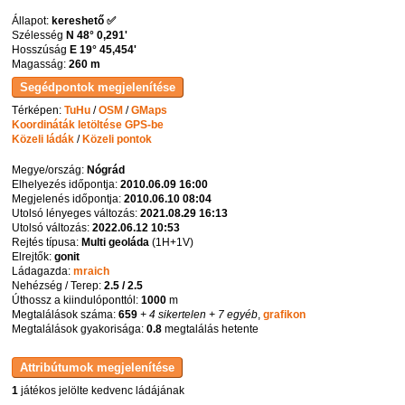
Állapot:
kereshető ✅
Szélesség
N 48° 0,291'
Hosszúság
E 19° 45,454'
Magasság:
260 m
Térképen:
TuHu
/
OSM
/
GMaps
Koordináták letöltése GPS-be
Közeli ládák
/
Közeli pontok
Megye/ország:
Nógrád
Elhelyezés időpontja:
2010.06.09 16:00
Megjelenés időpontja:
2010.06.10 08:04
Utolsó lényeges változás:
2021.08.29 16:13
Utolsó változás:
2022.06.12 10:53
Rejtés típusa:
Multi geoláda
(
1H+1V
)
Elrejtők:
gonit
Ládagazda:
mraich
Nehézség / Terep:
2.5 / 2.5
Úthossz a kiindulóponttól:
1000
m
Megtalálások száma:
659
+ 4 sikertelen
+ 7 egyéb
,
grafikon
Megtalálások gyakorisága:
0.8
megtalálás hetente
1
játékos jelölte kedvenc ládájának