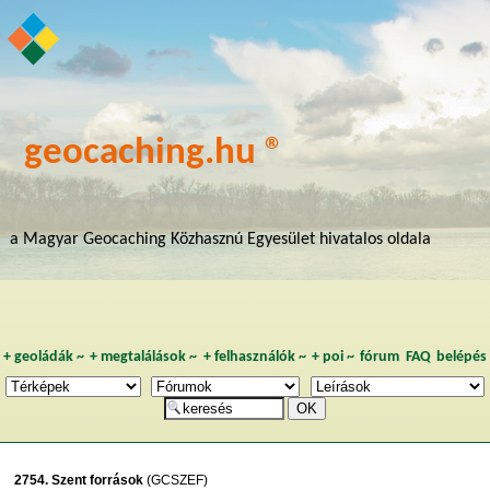
geocaching.hu ®
a Magyar Geocaching Közhasznú Egyesület hivatalos oldala
+
geoládák
~
+
megtalálások
~
+
felhasználók
~
+
poi
~
fórum
FAQ
belépés
2754. Szent források
(GCSZEF)