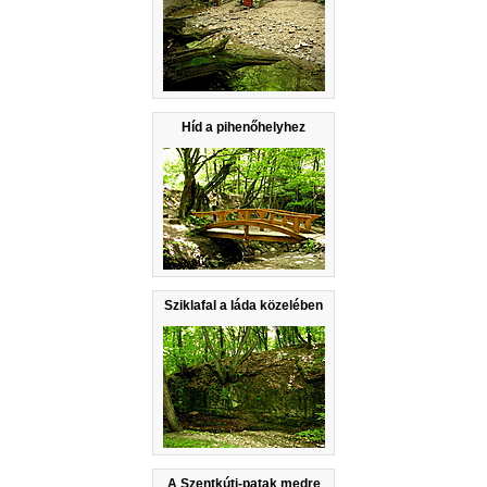
Híd a pihenőhelyhez
Sziklafal a láda közelében
A Szentkúti-patak medre