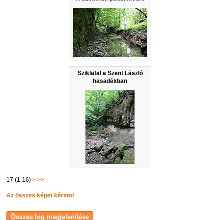
Sziklafal a Szent László
hasadékban
17 (1-16)
>
>>
Az összes képet kérem!