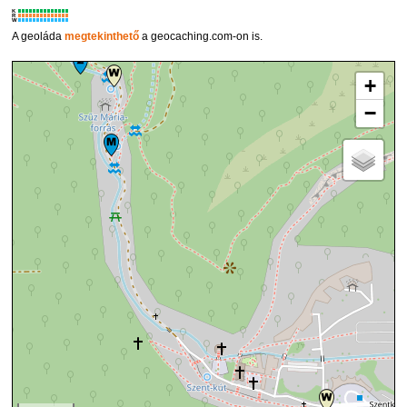
K
R
W
A geoláda
megtekinthető
a geocaching.com-on is.
+
−