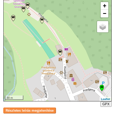
+
−
30 m
Leaflet
GPX