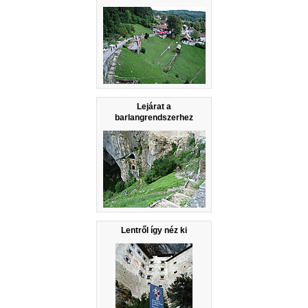
Lejárat a
barlangrendszerhez
Lentről így néz ki