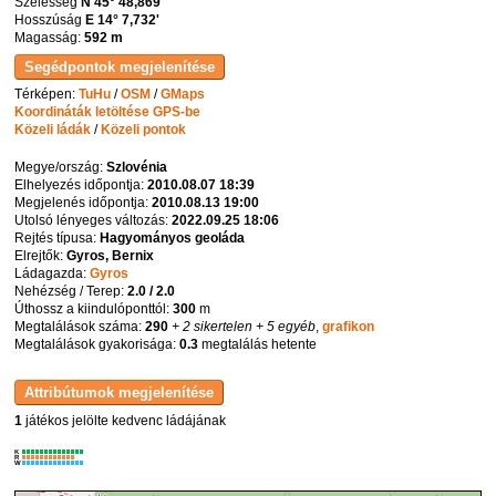
Szélesség
N 45° 48,869'
Hosszúság
E 14° 7,732'
Magasság:
592 m
Térképen:
TuHu
/
OSM
/
GMaps
Koordináták letöltése GPS-be
Közeli ládák
/
Közeli pontok
Megye/ország:
Szlovénia
Elhelyezés időpontja:
2010.08.07 18:39
Megjelenés időpontja:
2010.08.13 19:00
Utolsó lényeges változás:
2022.09.25 18:06
Rejtés típusa:
Hagyományos geoláda
Elrejtők:
Gyros, Bernix
Ládagazda:
Gyros
Nehézség / Terep:
2.0 / 2.0
Úthossz a kiindulóponttól:
300
m
Megtalálások száma:
290
+ 2 sikertelen
+ 5 egyéb
,
grafikon
Megtalálások gyakorisága:
0.3
megtalálás hetente
1
játékos jelölte kedvenc ládájának
K
R
W