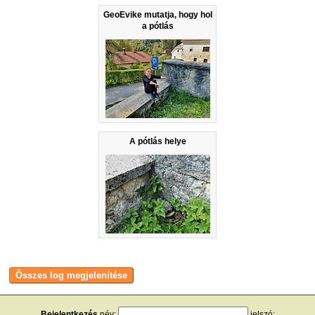
GeoEvike mutatja, hogy hol
a pótlás
A pótlás helye
Bejelentkezés
név:
jelszó: