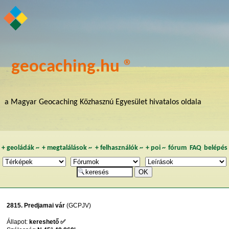
geocaching.hu ®
a Magyar Geocaching Közhasznú Egyesület hivatalos oldala
+
geoládák
~
+
megtalálások
~
+
felhasználók
~
+
poi
~
fórum
FAQ
belépés
2815. Predjamai vár
(GCPJV)
Állapot:
kereshető ✅