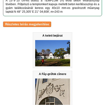
A 15*9*10 cm-es doboz a TEMPLOM (!!!) előtti beton villanyoszlop
tövében. Pótjelszó a templomkert kapuja melletti beton kerítésoszlop és a
gyám találkozásánál keress egy 40x10 mm-es gravírozott műanyag
lapkát N 48° 25,305' E 21° 04,608', m=243 m
A keleti bejárat
A Fáy-grófok címere