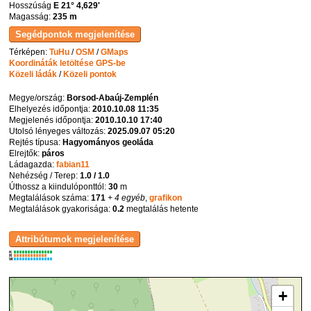
Hosszúság
E 21° 4,629'
Magasság:
235 m
Térképen:
TuHu
/
OSM
/
GMaps
Koordináták letöltése GPS-be
Közeli ládák
/
Közeli pontok
Megye/ország:
Borsod-Abaúj-Zemplén
Elhelyezés időpontja:
2010.10.08 11:35
Megjelenés időpontja:
2010.10.10 17:40
Utolsó lényeges változás:
2025.09.07 05:20
Rejtés típusa:
Hagyományos geoláda
Elrejtők:
páros
Ládagazda:
fabian11
Nehézség / Terep:
1.0 / 1.0
Úthossz a kiindulóponttól:
30
m
Megtalálások száma:
171
+ 4 egyéb
,
grafikon
Megtalálások gyakorisága:
0.2
megtalálás hetente
K
R
W
+