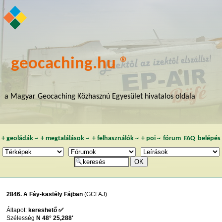
geocaching.hu ®
a Magyar Geocaching Közhasznú Egyesület hivatalos oldala
+
geoládák
~
+
megtalálások
~
+
felhasználók
~
+
poi
~
fórum
FAQ
belépés
2846. A Fáy-kastély Fájban
(GCFAJ)
Állapot:
kereshető ✅
Szélesség
N 48° 25,288'