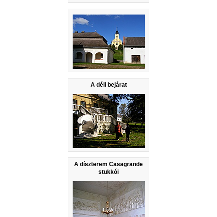
A déli bejárat
A díszterem Casagrande
stukkói