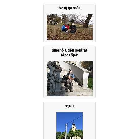
Az új gazdák
pihenő a déli bejárat
lépcsőjén
rejtek