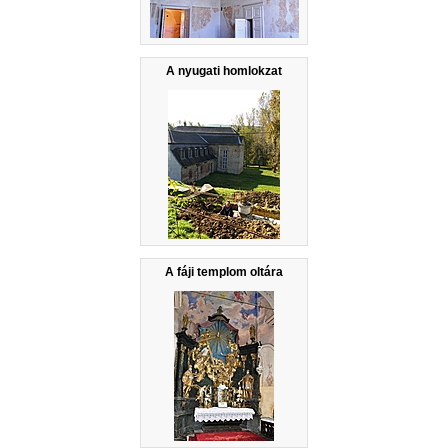
A nyugati homlokzat
A fáji templom oltára