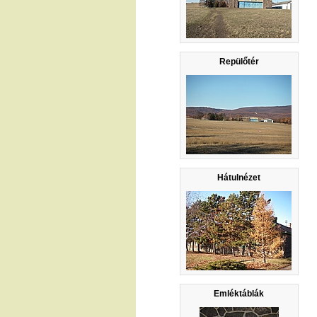
Repülőtér
Hátulnézet
Emléktáblák