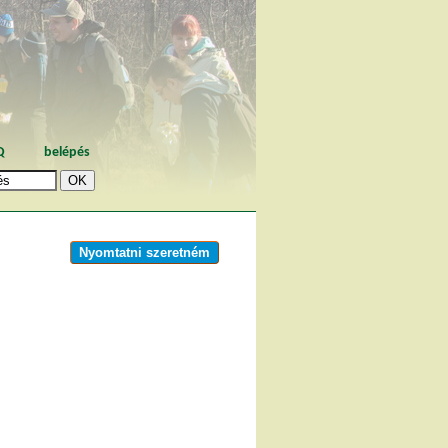
Q
belépés
Nyomtatni szeretném