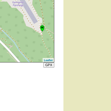
Leaflet
GPX