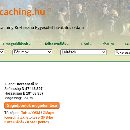
caching.hu ®
aching Közhasznú Egyesület hivatalos oldala
+
megtalálások
~
+
felhasználók
~
+
poi
~
fórum
FA
Állapot:
kereshető ✅
Szélesség
N 47° 48,597'
Hosszúság
E 19° 58,857'
Magasság:
351 m
Térképen:
TuHu
/
OSM
/
GMaps
Koordináták letöltése GPS-be
Közeli ládák
/
Közeli pontok