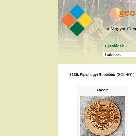
geo
a Magyar Geoc
+
geoládák
~
3136. Pipishegyi Repülőtér
(GCLHGY)
Facoin