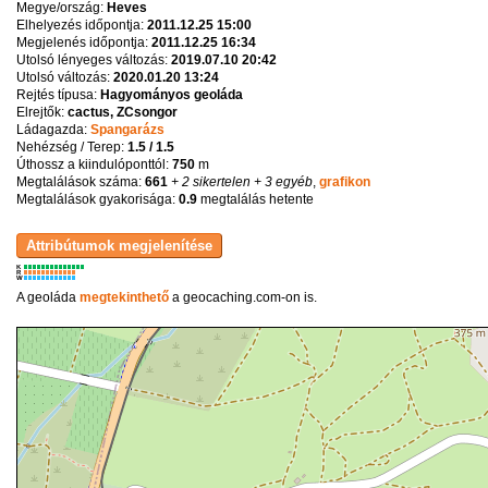
Megye/ország:
Heves
Elhelyezés időpontja:
2011.12.25 15:00
Megjelenés időpontja:
2011.12.25 16:34
Utolsó lényeges változás:
2019.07.10 20:42
Utolsó változás:
2020.01.20 13:24
Rejtés típusa:
Hagyományos geoláda
Elrejtők:
cactus, ZCsongor
Ládagazda:
Spangarázs
Nehézség / Terep:
1.5 / 1.5
Úthossz a kiindulóponttól:
750
m
Megtalálások száma:
661
+ 2 sikertelen
+ 3 egyéb
,
grafikon
Megtalálások gyakorisága:
0.9
megtalálás hetente
K
R
W
A geoláda
megtekinthető
a geocaching.com-on is.