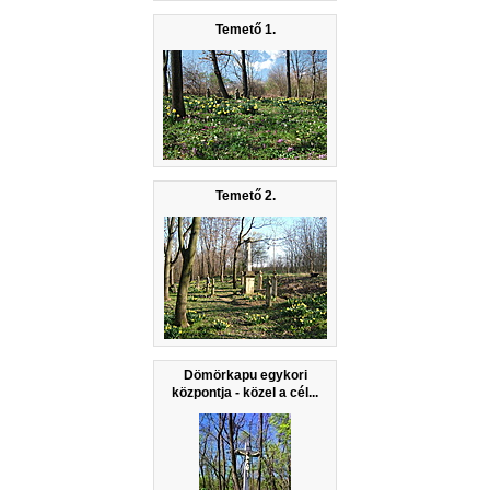
Temető 1.
Temető 2.
Dömörkapu egykori
központja - közel a cél...