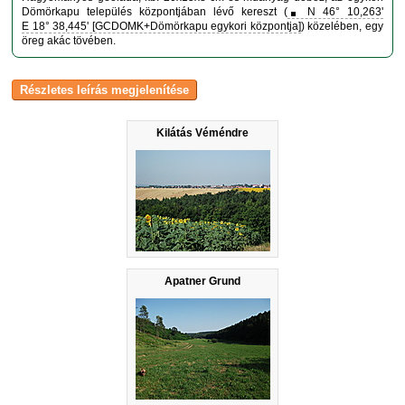
Dömörkapu település központjában lévő kereszt (
N 46° 10,263'
E 18° 38,445' [GCDOMK+Dömörkapu egykori központja]
) közelében, egy
öreg akác tövében.
Kilátás Véméndre
Apatner Grund