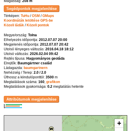
Magasság:
208 m
Térképen:
TuHu
/
OSM
/
GMaps
Koordináták letöltése GPS-be
Közeli ládák
/
Közeli pontok
Megye/ország:
Tolna
Elhelyezés időpontja:
2012.07.07 20:00
Megjelenés időpontja:
2012.07.07 20:42
Utolsó lényeges változás:
2016.04.18 18:12
Utolsó változás:
2026.02.04 09:42
Rejtés típusa:
Hagyományos geoláda
Elrejtők:
Baumgärtner család
Ládagazda:
baumgartnern
Nehézség / Terep:
2.0 / 2.0
Úthossz a kiindulóponttól:
3500
m
Megtalálások száma:
160
,
grafikon
Megtalálások gyakorisága:
0.2
megtalálás hetente
K
R
W
+