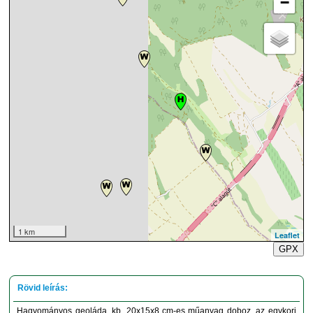
−
1 km
Leaflet
GPX
Hagyományos geoláda, kb. 20x15x8 cm-es műanyag doboz, az egykori