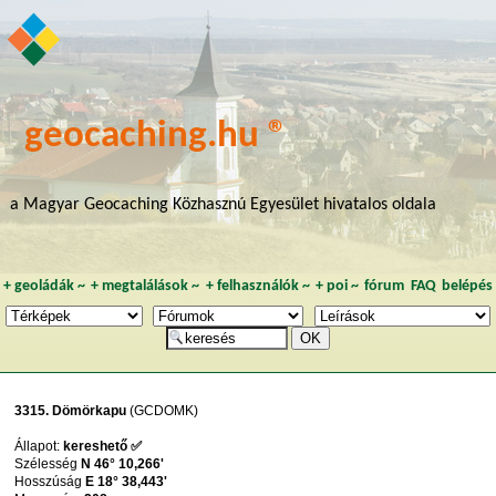
geocaching.hu ®
a Magyar Geocaching Közhasznú Egyesület hivatalos oldala
+
geoládák
~
+
megtalálások
~
+
felhasználók
~
+
poi
~
fórum
FAQ
belépés
3315. Dömörkapu
(GCDOMK)
Állapot:
kereshető ✅
Szélesség
N 46° 10,266'
Hosszúság
E 18° 38,443'