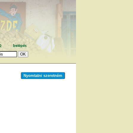
Q
belépés
Nyomtatni szeretném