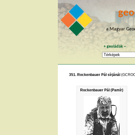
geo
a Magyar Geoc
+
geoládák
~
351. Rockenbauer Pál sírjánál
(GCROC
Rockenbauer Pál (Pamír)