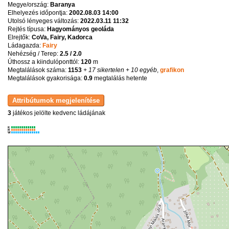
Megye/ország:
Baranya
Elhelyezés időpontja:
2002.08.03 14:00
Utolsó lényeges változás:
2022.03.11 11:32
Rejtés típusa:
Hagyományos geoláda
Elrejtők:
CoVa, Fairy, Kadorca
Ládagazda:
Fairy
Nehézség / Terep:
2.5 / 2.0
Úthossz a kiindulóponttól:
120
m
Megtalálások száma:
1153
+ 17 sikertelen
+ 10 egyéb
,
grafikon
Megtalálások gyakorisága:
0.9
megtalálás hetente
3
játékos jelölte kedvenc ládájának
K
R
W