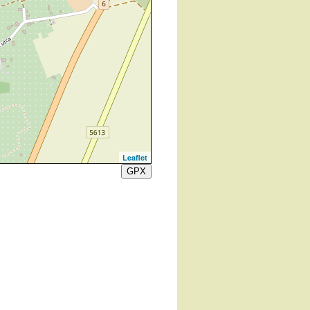
Leaflet
GPX