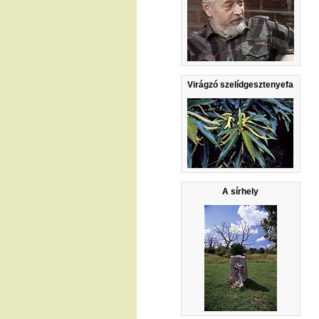
Virágzó szelídgesztenyefa
A sírhely