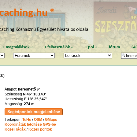
caching.hu ®
aching Közhasznú Egyesület hivatalos oldala
+
megtalálások
~
+
felhasználók
~
+
poi
~
fórum
FA
K)
Állapot:
kereshető ✅
Szélesség
N 46° 10,143'
Hosszúság
E 18° 25,547'
Magasság:
274 m
Térképen:
TuHu
/
OSM
/
GMaps
Koordináták letöltése GPS-be
Közeli ládák
/
Közeli pontok