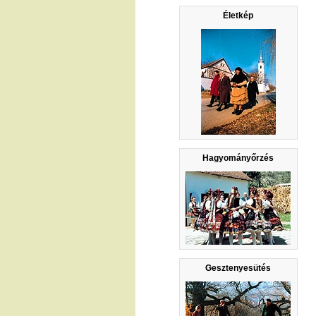
Életkép
Hagyományőrzés
Gesztenyesütés