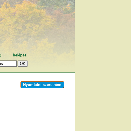
Q
belépés
Nyomtatni szeretném