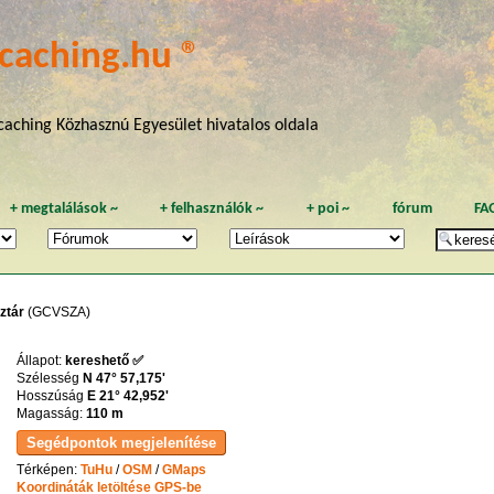
caching.hu ®
aching Közhasznú Egyesület hivatalos oldala
+
megtalálások
~
+
felhasználók
~
+
poi
~
fórum
FA
ztár
(GCVSZA)
Állapot:
kereshető ✅
Szélesség
N 47° 57,175'
Hosszúság
E 21° 42,952'
Magasság:
110 m
Térképen:
TuHu
/
OSM
/
GMaps
Koordináták letöltése GPS-be