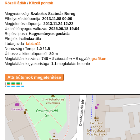
Közeli ládák
/
Közeli pontok
Megye/ország:
Szabolcs-Szatmár-Bereg
Elhelyezés időpontja:
2013.11.08 00:00
Megjelenés időpontja:
2013.11.24 12:22
Utolsó lényeges változás:
2025.06.18 19:04
Rejtés típusa:
Hagyományos geoláda
Elrejtők:
halindaattila
Ládagazda:
fabian11
Nehézség / Terep:
1.0 / 1.5
Úthossz a kiindulóponttól:
80
m
Megtalálások száma:
748
+ 5 sikertelen
+ 9 egyéb
,
grafikon
Megtalálások gyakorisága:
1.1
megtalálás hetente
K
R
W