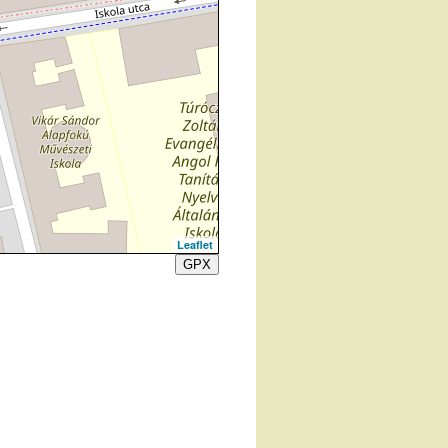
Leaflet
GPX