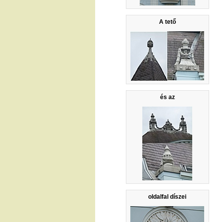
A tető
és az
oldalfal díszei