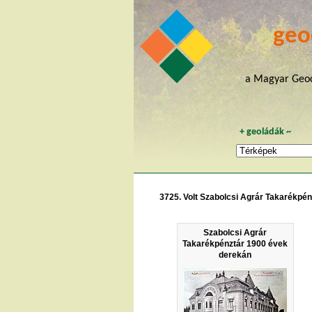
geo
a Magyar Geoc
+
geoládák
~
3725. Volt Szabolcsi Agrár Takarékpén
Szabolcsi Agrár
Takarékpénztár 1900 évek
derekán