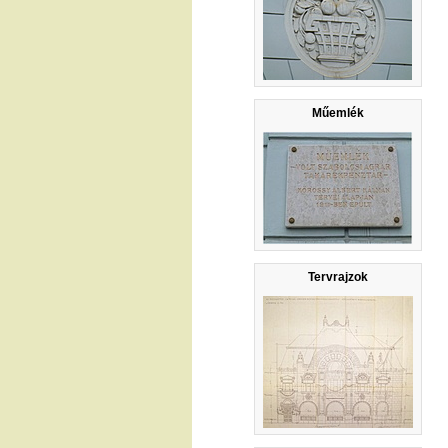
Műemlék
Tervrajzok