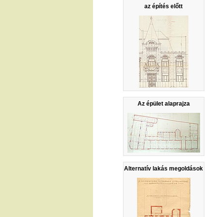
az építés előtt
Az épület alaprajza
Alternatív lakás megoldások